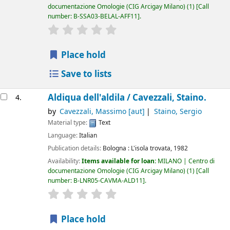
documentazione Omologie (CIG Arcigay Milano)
(1)
Call
number:
B-SSA03-BELAL-AFF11
.
star rating
Average : 0.0 out of 5 stars
Place hold
Save to lists
Aldiqua dell'aldila /
Cavezzali, Staino.
4.
by
Cavezzali, Massimo
[aut]
Staino, Sergio
Material type:
Text
Language:
Italian
Publication details:
Bologna :
L'isola trovata,
1982
Availability:
Items available for loan:
MILANO | Centro di
documentazione Omologie (CIG Arcigay Milano)
(1)
Call
number:
B-LNR05-CAVMA-ALD11
.
star rating
Average : 0.0 out of 5 stars
Place hold