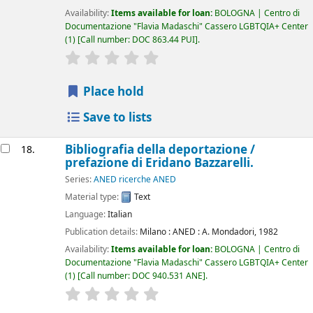
Availability:
Items available for loan:
BOLOGNA | Centro di
Documentazione "Flavia Madaschi" Cassero LGBTQIA+ Center
(1)
Call number:
DOC 863.44 PUI
.
star rating
Average : 0.0 out of 5 stars
Place hold
Save to lists
Bibliografia della deportazione /
18.
prefazione di Eridano Bazzarelli.
Series:
ANED ricerche ANED
Material type:
Text
Language:
Italian
Publication details:
Milano :
ANED : A. Mondadori,
1982
Availability:
Items available for loan:
BOLOGNA | Centro di
Documentazione "Flavia Madaschi" Cassero LGBTQIA+ Center
(1)
Call number:
DOC 940.531 ANE
.
star rating
Average : 0.0 out of 5 stars