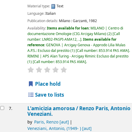
Material type:
Text
Language:
Italian
Publication details:
Milano :
Garzanti,
1982
Availability:
Items available for loan:
MILANO | Centro di
documentazione Omologie (CIG Arcigay Milano)
(2)
Call
number:
LNR02-PASPI-AMA12, ..
.
Items available for
reference:
GENOVA | Arcigay Genova - Approdo Lilia Mulas
A.P.S.: Escluso dal prestito
(1)
Call number:
853.914 PAS AMA
.
RIMINI | APS Alan Turing - Arcigay Rimini: Escluso dal prestito
(1)
Call number:
853.914 PAS AMA
.
star rating
Average : 0.0 out of 5 stars
Place hold
Save to lists
L'amicizia amorosa /
Renzo Paris, Antonio
7.
Veneziani.
by
Paris, Renzo
[aut]
Veneziani, Antonio
, (1949- )
[aut]