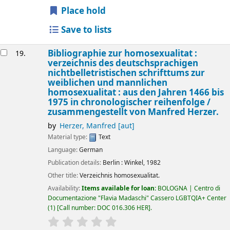
Place hold
Save to lists
Bibliographie zur homosexualitat :
19.
verzeichnis des deutschsprachigen
nichtbelletristischen schrifttums zur
weiblichen und mannlichen
homosexualitat : aus den Jahren 1466 bis
1975 in chronologischer reihenfolge /
zusammengestellt von Manfred Herzer.
by
Herzer, Manfred
[aut]
Material type:
Text
Language:
German
Publication details:
Berlin :
Winkel,
1982
Other title:
Verzeichnis homosexualitat.
Availability:
Items available for loan:
BOLOGNA | Centro di
Documentazione "Flavia Madaschi" Cassero LGBTQIA+ Center
(1)
Call number:
DOC 016.306 HER
.
star rating
Average : 0.0 out of 5 stars