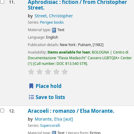
Aphrodisiac : fiction /
from Christopher
11.
Street.
by
Street, Christopher
Series:
Perigee books
Material type:
Text
Language:
English
Publication details:
New York :
Putnam,
[1982]
Availability:
Items available for loan:
BOLOGNA | Centro di
Documentazione "Flavia Madaschi" Cassero LGBTQIA+ Center
(1)
Call number:
DOC 813.540 STR
.
star rating
Average : 0.0 out of 5 stars
Place hold
Save to lists
Aracoeli : romanzo /
Elsa Morante.
12.
by
Morante, Elsa
[aut]
Series:
Supercoralli
Material type:
Text
; Literary form:
Fiction