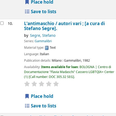
Place hold
Save to lists
L'antimaschio /
autori vari ; [a cura di
10.
Stefano Segre].
by
Segre, Stefano
Series:
Gammalibri
Material type:
Text
Language:
Italian
Publication details:
Milano :
Gammalibri,
1982
Availability:
Items available for loan:
BOLOGNA | Centro di
Documentazione "Flavia Madaschi" Cassero LGBTQIA+ Center
(1)
Call number:
DOC 305.32 SEG
.
star rating
Average : 0.0 out of 5 stars
Place hold
Save to lists