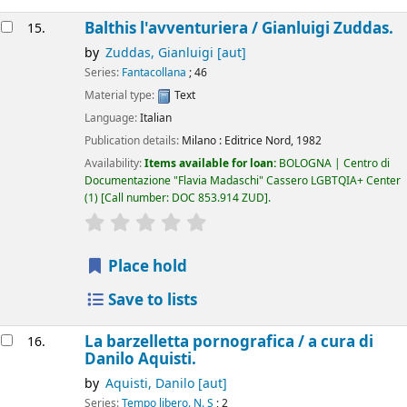
Balthis l'avventuriera /
Gianluigi Zuddas.
15.
by
Zuddas, Gianluigi
[aut]
Series:
Fantacollana
; 46
Material type:
Text
Language:
Italian
Publication details:
Milano :
Editrice Nord,
1982
Availability:
Items available for loan:
BOLOGNA | Centro di
Documentazione "Flavia Madaschi" Cassero LGBTQIA+ Center
(1)
Call number:
DOC 853.914 ZUD
.
star rating
Average : 0.0 out of 5 stars
Place hold
Save to lists
La barzelletta pornografica /
a cura di
16.
Danilo Aquisti.
by
Aquisti, Danilo
[aut]
Series:
Tempo libero. N. S
; 2