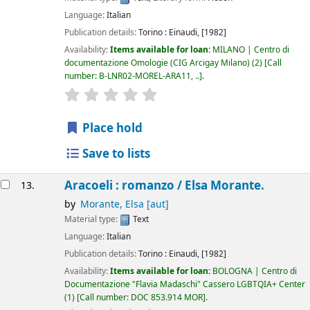
Language:
Italian
Publication details:
Torino :
Einaudi,
[1982]
Availability:
Items available for loan:
MILANO | Centro di
documentazione Omologie (CIG Arcigay Milano)
(2)
Call
number:
B-LNR02-MOREL-ARA11, ..
.
star rating
Average : 0.0 out of 5 stars
Place hold
Save to lists
Aracoeli : romanzo /
Elsa Morante.
13.
by
Morante, Elsa
[aut]
Material type:
Text
Language:
Italian
Publication details:
Torino :
Einaudi,
[1982]
Availability:
Items available for loan:
BOLOGNA | Centro di
Documentazione "Flavia Madaschi" Cassero LGBTQIA+ Center
(1)
Call number:
DOC 853.914 MOR
.