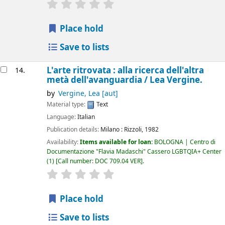
star rating
Average : 0.0 out of 5 stars
Place hold
Save to lists
L'arte ritrovata : alla ricerca dell'altra
14.
metà dell'avanguardia /
Lea Vergine.
by
Vergine, Lea
[aut]
Material type:
Text
Language:
Italian
Publication details:
Milano :
Rizzoli,
1982
Availability:
Items available for loan:
BOLOGNA | Centro di
Documentazione "Flavia Madaschi" Cassero LGBTQIA+ Center
(1)
Call number:
DOC 709.04 VER
.
star rating
Average : 0.0 out of 5 stars
Place hold
Save to lists