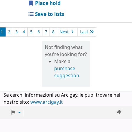
Place hold
Save to lists
1
2
3
4
5
6
7
8
Next
Last
Not finding what
you're looking for?
Make a
purchase
suggestion
Se cerchi informazioni su Arcigay, le puoi trovare nel
nostro sito:
www.arcigay.it