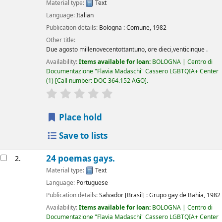
Material type:
Text
Language:
Italian
Publication details:
Bologna :
Comune,
1982
Other title:
Due agosto millenovecentottantuno, ore dieci,venticinque .
Availability:
Items available for loan:
BOLOGNA | Centro di
Documentazione "Flavia Madaschi" Cassero LGBTQIA+ Center
(1)
Call number:
DOC 364.152 AGO
.
star rating
Average : 0.0 out of 5 stars
Place hold
Save to lists
24 poemas gays.
2.
Material type:
Text
Language:
Portuguese
Publication details:
Salvador [Brasil] :
Grupo gay de Bahia,
1982
Availability:
Items available for loan:
BOLOGNA | Centro di
Documentazione "Flavia Madaschi" Cassero LGBTQIA+ Center