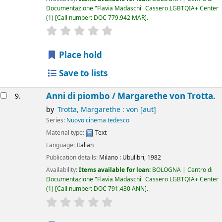
Documentazione "Flavia Madaschi" Cassero LGBTQIA+ Center
(1)
Call number:
DOC 779.942 MAR
.
star rating
Average : 0.0 out of 5 stars
Place hold
Save to lists
Anni di piombo /
Margarethe von Trotta.
9.
by
Trotta, Margarethe : von
[aut]
Series:
Nuovo cinema tedesco
Material type:
Text
Language:
Italian
Publication details:
Milano :
Ubulibri,
1982
Availability:
Items available for loan:
BOLOGNA | Centro di
Documentazione "Flavia Madaschi" Cassero LGBTQIA+ Center
(1)
Call number:
DOC 791.430 ANN
.
star rating
Average : 0.0 out of 5 stars