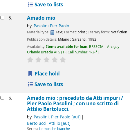
Save to lists
Amado mio
5.
by
Pasolini Pier Paolo
Material type:
Text
; Format:
print
; Literary form:
Not fiction
Publication details:
Milano
;
Garzanti
;
1982
Availability:
Items available for loan:
BRESCIA | Arcigay
Orlando Brescia APS
(1)
Call number:
1-2-*
.
star rating
Average : 0.0 out of 5 stars
Place hold
Save to lists
Amado mio ; preceduto da Atti impuri /
6.
Pier Paolo Pasolini ; con uno scritto di
Attilio Bertolucci.
by
Pasolini, Pier Paolo
[aut]
Bertolucci, Attilio
[aut]
Series:
Le mosche bianche