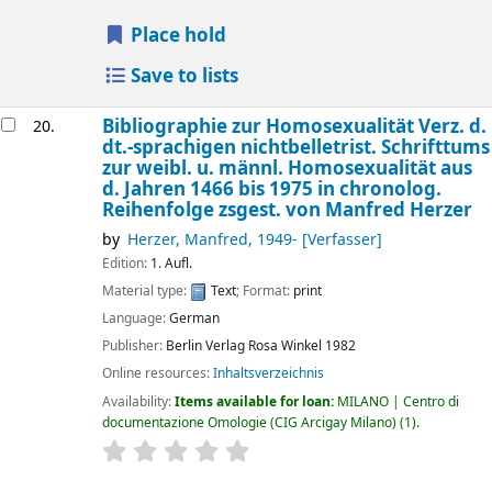
Place hold
Save to lists
Bibliographie zur Homosexualität Verz. d.
20.
dt.-sprachigen nichtbelletrist. Schrifttums
zur weibl. u. männl. Homosexualität aus
d. Jahren 1466 bis 1975 in chronolog.
Reihenfolge
zsgest. von Manfred Herzer
by
Herzer, Manfred
, 1949-
[Verfasser]
Edition:
1. Aufl.
Material type:
Text
; Format:
print
Language:
German
Publisher:
Berlin
Verlag Rosa Winkel
1982
Online resources:
Inhaltsverzeichnis
Availability:
Items available for loan:
MILANO | Centro di
documentazione Omologie (CIG Arcigay Milano)
(1).
star rating
Average : 0.0 out of 5 stars