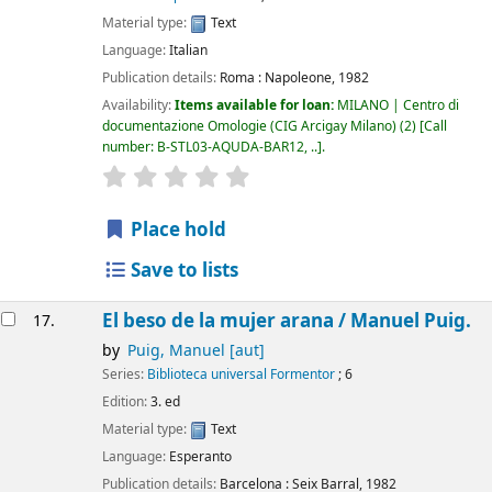
Material type:
Text
Language:
Italian
Publication details:
Roma :
Napoleone,
1982
Availability:
Items available for loan:
MILANO | Centro di
documentazione Omologie (CIG Arcigay Milano)
(2)
Call
number:
B-STL03-AQUDA-BAR12, ..
.
star rating
Average : 0.0 out of 5 stars
Place hold
Save to lists
El beso de la mujer arana /
Manuel Puig.
17.
by
Puig, Manuel
[aut]
Series:
Biblioteca universal Formentor
; 6
Edition:
3. ed
Material type:
Text
Language:
Esperanto
Publication details:
Barcelona :
Seix Barral,
1982