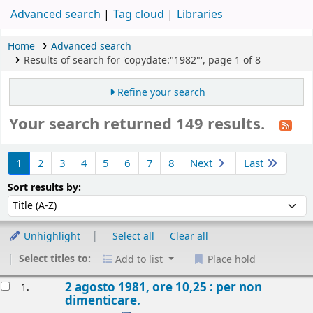
Advanced search
Tag cloud
Libraries
Home
Advanced search
Results of search for 'copydate:"1982"', page 1 of 8
Refine your search
Your search returned 149 results.
Sort
1
2
3
4
5
6
7
8
Next
Last
Sort by:
Sort results by:
Unhighlight
Select all
Clear all
Select titles to:
Add to list
Place hold
esults
2 agosto 1981, ore 10,25 : per non
1.
dimenticare.