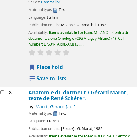
Series:
Gammalibri
Material type:
Text
Language:
Italian
Publication details:
Milano :
Gammalibri,
1982
Availability:
Items available for loan:
MILANO | Centro di
documentazione Omologie (CIG Arcigay Milano)
(4)
Call
number:
LPS01-PARRE-AMI13, ..
.
star rating
Average : 0.0 out of 5 stars
Place hold
Save to lists
Anatomie du dormeur /
Gérard Marot ;
8.
texte de René Schérer.
by
Marot, Gerard
[aut]
Material type:
Text
Language:
French
Publication details:
[Poissy] :
G. Marot,
1982
Availability:
Items available for loan:
BOLOGNA | Centro di