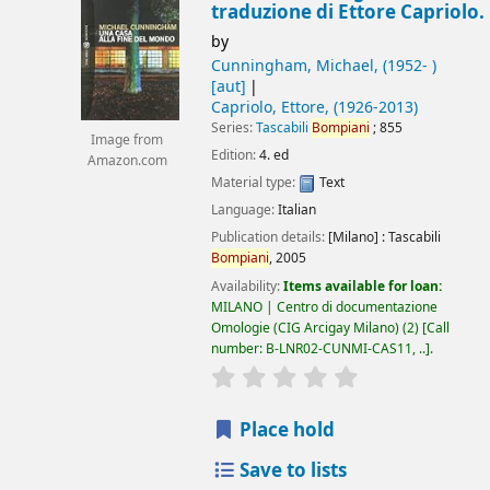
traduzione di Ettore Capriolo.
by
Cunningham, Michael
, (1952- )
[aut]
Capriolo, Ettore
, (1926-2013)
Series:
Tascabili
Bompiani
; 855
Image from
Edition:
4. ed
Amazon.com
Material type:
Text
Language:
Italian
Publication details:
[Milano] :
Tascabili
Bompiani
,
2005
Availability:
Items available for loan:
MILANO | Centro di documentazione
Omologie (CIG Arcigay Milano)
(2)
Call
number:
B-LNR02-CUNMI-CAS11, ..
.
star rating
Average : 0.0 out of 5
Place hold
Save to lists