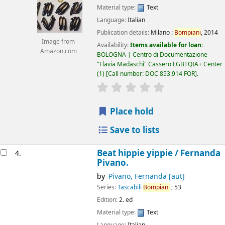
Material type:
Text
Language:
Italian
Publication details:
Milano :
Bompiani
,
2014
Image from
Availability:
Items available for loan:
Amazon.com
BOLOGNA | Centro di Documentazione
"Flavia Madaschi" Cassero LGBTQIA+ Center
(1)
Call number:
DOC 853.914 FOR
.
star rating
Average : 0.0 out of 5
Place hold
Save to lists
Beat hippie yippie /
Fernanda
4.
Pivano.
by
Pivano, Fernanda
[aut]
Series:
Tascabili
Bompiani
; 53
Edition:
2. ed
Material type:
Text