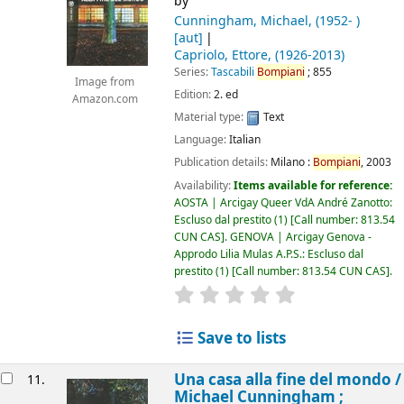
by
Cunningham, Michael
, (1952- )
[aut]
Capriolo, Ettore
, (1926-2013)
Series:
Tascabili
Bompiani
; 855
Image from
Edition:
2. ed
Amazon.com
Material type:
Text
Language:
Italian
Publication details:
Milano :
Bompiani
,
2003
Availability:
Items available for reference:
AOSTA | Arcigay Queer VdA André Zanotto:
Escluso dal prestito
(1)
Call number:
813.54
CUN CAS
.
GENOVA | Arcigay Genova -
Approdo Lilia Mulas A.P.S.: Escluso dal
prestito
(1)
Call number:
813.54 CUN CAS
.
star rating
Average : 0.0 out of 5
Save to lists
Una casa alla fine del mondo /
11.
Michael Cunningham ;