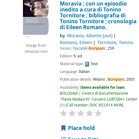
Moravia ; con un episodio
inedito a cura di Tonino
Tornitore ; bibliografia di
Tonino Tornitore ; cronologia
di Eileen Romano.
by
Moravia, Alberto
[aut]
Romano, Eileen
Tornitore, Tonino
Image from
Series:
Tascabili
Bompiani
; 259
Amazon.com
Edition:
9. ed
Material type:
Text
Language:
Italian
Publication details:
Milano :
Bompiani
,
2005
Availability:
Items available for loan:
BOLOGNA | Centro di Documentazione
"Flavia Madaschi" Cassero LGBTQIA+ Center
(1)
Call number:
DOC 853.914 MOR
.
star rating
Average : 0.0 out of 5
Place hold