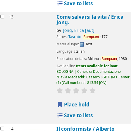
Save to lists
Come salvarsi la vita /
Erica
13.
Jong.
by
Jong, Erica
[aut]
Series:
Tascabili
Bompiani
; 177
Material type:
Text
Language:
Italian
Publication details:
Milano :
Bompiani
,
1980
Availability:
Items available for loan:
BOLOGNA | Centro di Documentazione
"Flavia Madaschi" Cassero LGBTQIA+ Center
(1)
Call number:
L 813.54 JON
.
star rating
Average : 0.0 out of 5
Place hold
Save to lists
Il conformista /
Alberto
14.