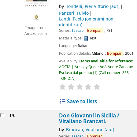
by
Tondelli, Pier Vittorio
[aut]
Panzeri, Fulvio
Landi, Paolo (omonimi non
identificati)
Image from
Series:
Tascabili
Bompiani
; 781
Amazon.com
Material type:
Text
Language:
Italian
Publication details:
Milano! :
Bompiani
,
2001
Availability:
Items available for reference:
AOSTA | Arcigay Queer VdA André Zanotto:
Escluso dal prestito
(1)
Call number:
853
TON DIN
.
star rating
Average : 0.0 out of 5
Save to lists
Don Giovanni in Sicilia /
19.
Vitaliano Brancati.
by
Brancati, Vitaliano
[aut]
Series:
Tascabili
Bompiani