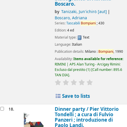
Boscaro.
by
Tanizaki, Junʼichirō
[aut]
Boscaro, Adriana
Series:
Tascabili
Bompiani
; 430
Edition:
4 ed
Material type:
Text
Language:
Italian
Publication details:
Milano :
Bompiani
,
1990
Availability:
Items available for reference:
RIMINI | APS Alan Turing - Arcigay Rimini:
Escluso dal prestito
(1)
Call number:
895.6
TAN DIA
.
star rating
Average : 0.0 out of 5
Save to lists
Dinner party /
Pier Vittorio
18.
Tondelli ; a cura di Fulvio
Panzeri ; introduzione di
Paolo Landi.