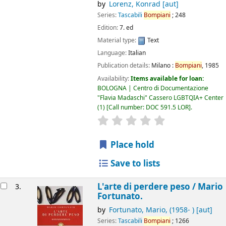
by
Lorenz, Konrad
[aut]
Series:
Tascabili
Bompiani
; 248
Edition:
7. ed
Material type:
Text
Language:
Italian
Publication details:
Milano :
Bompiani
,
1985
Availability:
Items available for loan:
BOLOGNA | Centro di Documentazione
"Flavia Madaschi" Cassero LGBTQIA+ Center
(1)
Call number:
DOC 591.5 LOR
.
star rating
Average : 0.0 out of 5
Place hold
Save to lists
L'arte di perdere peso /
Mario
3.
Fortunato.
by
Fortunato, Mario
, (1958- )
[aut]
Series:
Tascabili
Bompiani
; 1266