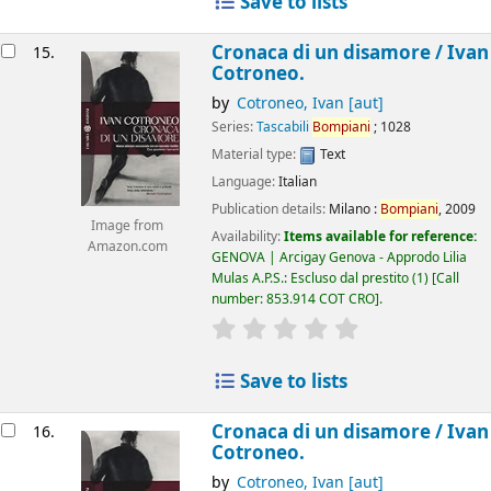
Save to lists
Cronaca di un disamore /
Ivan
15.
Cotroneo.
by
Cotroneo, Ivan
[aut]
Series:
Tascabili
Bompiani
; 1028
Material type:
Text
Language:
Italian
Publication details:
Milano :
Bompiani
,
2009
Image from
Availability:
Items available for reference:
Amazon.com
GENOVA | Arcigay Genova - Approdo Lilia
Mulas A.P.S.: Escluso dal prestito
(1)
Call
number:
853.914 COT CRO
.
star rating
Average : 0.0 out of 5
Save to lists
Cronaca di un disamore /
Ivan
16.
Cotroneo.
by
Cotroneo, Ivan
[aut]