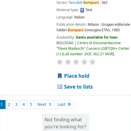
Series:
Tascabili
Bompiani
; 362
Material type:
Text
Language:
Italian
Publication details:
Milano :
Gruppo editoriale
Fabbri-
Bompiani
-Sonzogno-ETAS,
1985
Availability:
Items available for loan:
BOLOGNA | Centro di Documentazione
"Flavia Madaschi" Cassero LGBTQIA+ Center
(1)
Call number:
DOC 362.21 MOR
.
star rating
Average : 0.0 out of 5
Place hold
Save to lists
1
2
3
4
5
Next
Last
Not finding what
you're looking for?