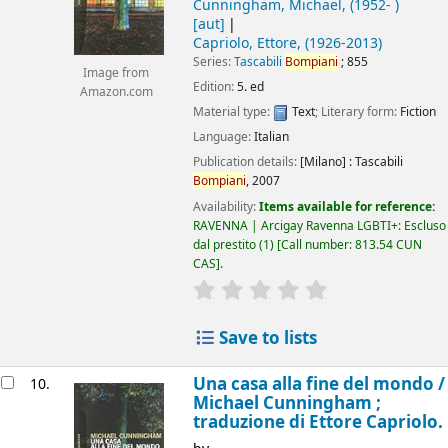
Cunningham, Michael
, (1952- )
[aut]
Capriolo, Ettore
, (1926-2013)
Series:
Tascabili
Bompiani
; 855
Image from
Edition:
5. ed
Amazon.com
Material type:
Text
; Literary form:
Fiction
Language:
Italian
Publication details:
[Milano] :
Tascabili
Bompiani
,
2007
Availability:
Items available for reference:
RAVENNA | Arcigay Ravenna LGBTI+: Escluso
dal prestito
(1)
Call number:
813.54 CUN
CAS
.
star rating
Average : 0.0 out of 5
Save to lists
Una casa alla fine del mondo /
10.
Michael Cunningham ;
traduzione di Ettore Capriolo.