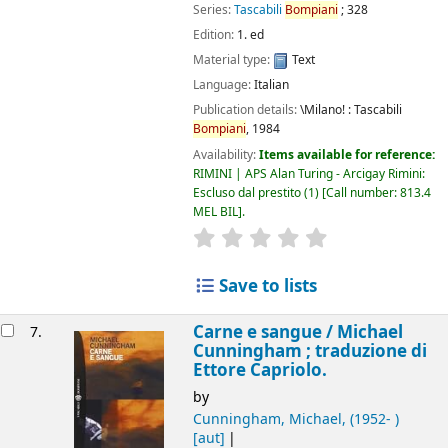
Series:
Tascabili
Bompiani
; 328
Edition:
1. ed
Material type:
Text
Language:
Italian
Publication details:
\Milano! :
Tascabili
Bompiani
,
1984
Availability:
Items available for reference:
RIMINI | APS Alan Turing - Arcigay Rimini:
Escluso dal prestito
(1)
Call number:
813.4
MEL BIL
.
star rating
Average : 0.0 out of 5
Save to lists
Carne e sangue /
Michael
7.
Cunningham ; traduzione di
Ettore Capriolo.
by
Cunningham, Michael
, (1952- )
[aut]