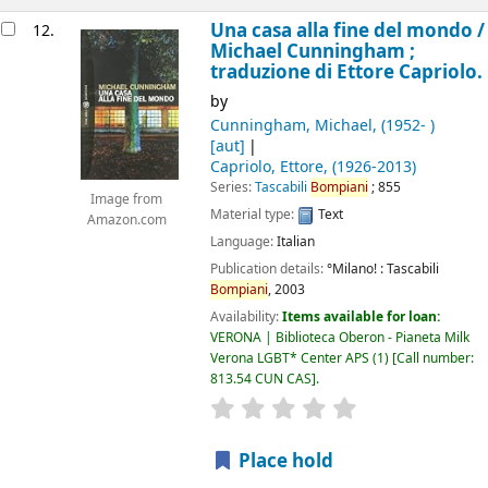
Una casa alla fine del mondo /
12.
Michael Cunningham ;
traduzione di Ettore Capriolo.
by
Cunningham, Michael
, (1952- )
[aut]
Capriolo, Ettore
, (1926-2013)
Series:
Tascabili
Bompiani
; 855
Image from
Material type:
Text
Amazon.com
Language:
Italian
Publication details:
°Milano! :
Tascabili
Bompiani
,
2003
Availability:
Items available for loan:
VERONA | Biblioteca Oberon - Pianeta Milk
Verona LGBT* Center APS
(1)
Call number:
813.54 CUN CAS
.
star rating
Average : 0.0 out of 5
Place hold