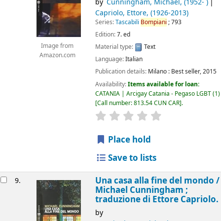
by
Cunningham, Michael
, (1952- )
Capriolo, Ettore
, (1926-2013)
Series:
Tascabili
Bompiani
; 793
Edition:
7. ed
Image from
Material type:
Text
Amazon.com
Language:
Italian
Publication details:
Milano :
Best seller,
2015
Availability:
Items available for loan:
CATANIA | Arcigay Catania - Pegaso LGBT
(1)
Call number:
813.54 CUN CAR
.
star rating
Average : 0.0 out of 5
Place hold
Save to lists
Una casa alla fine del mondo /
9.
Michael Cunningham ;
traduzione di Ettore Capriolo.
by