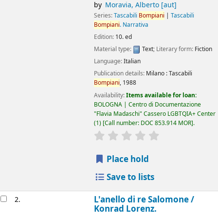
by
Moravia, Alberto
[aut]
Series:
Tascabili
Bompiani
|
Tascabili
Bompiani
. Narrativa
Edition:
10. ed
Material type:
Text
; Literary form:
Fiction
Language:
Italian
Publication details:
Milano :
Tascabili
Bompiani
,
1988
Availability:
Items available for loan:
BOLOGNA | Centro di Documentazione
"Flavia Madaschi" Cassero LGBTQIA+ Center
(1)
Call number:
DOC 853.914 MOR
.
star rating
Average : 0.0 out of 5
Place hold
Save to lists
L'anello di re Salomone /
2.
Konrad Lorenz.