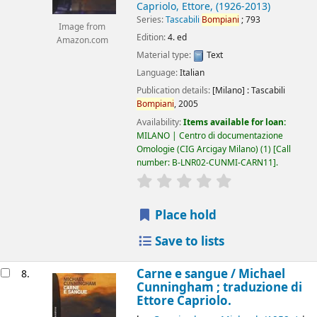
Capriolo, Ettore
, (1926-2013)
Series:
Tascabili
Bompiani
; 793
Image from
Edition:
4. ed
Amazon.com
Material type:
Text
Language:
Italian
Publication details:
[Milano] :
Tascabili
Bompiani
,
2005
Availability:
Items available for loan:
MILANO | Centro di documentazione
Omologie (CIG Arcigay Milano)
(1)
Call
number:
B-LNR02-CUNMI-CARN11
.
star rating
Average : 0.0 out of 5
Place hold
Save to lists
Carne e sangue /
Michael
8.
Cunningham ; traduzione di
Ettore Capriolo.