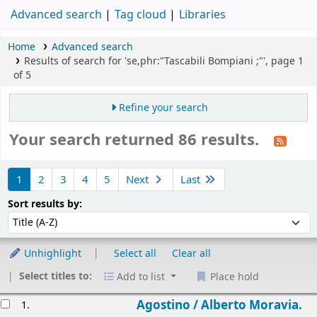
Advanced search
Tag cloud
Libraries
Home
Advanced search
Results of search for 'se,phr:"Tascabili Bompiani ;"', page 1
of 5
Refine your search
Your search returned 86 results.
Sort
1
2
3
4
5
Next
Last
Sort by:
Sort results by:
Unhighlight
Select all
Clear all
Select titles to:
Add to list
Place hold
esults
Agostino /
Alberto Moravia.
1.