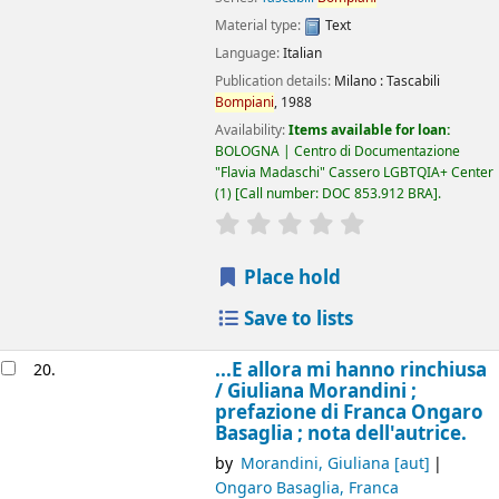
Material type:
Text
Language:
Italian
Publication details:
Milano :
Tascabili
Bompiani
,
1988
Availability:
Items available for loan:
BOLOGNA | Centro di Documentazione
"Flavia Madaschi" Cassero LGBTQIA+ Center
(1)
Call number:
DOC 853.912 BRA
.
star rating
Average : 0.0 out of 5
Place hold
Save to lists
...E allora mi hanno rinchiusa
20.
/
Giuliana Morandini ;
prefazione di Franca Ongaro
Basaglia ; nota dell'autrice.
by
Morandini, Giuliana
[aut]
Ongaro Basaglia, Franca