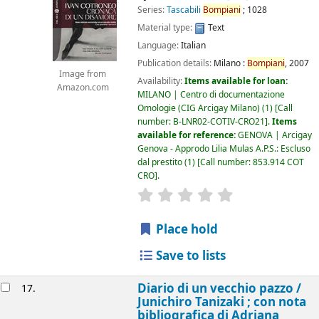
Series:
Tascabili
Bompiani
; 1028
Material type:
Text
Language:
Italian
Publication details:
Milano :
Bompiani
,
2007
Image from
Availability:
Items available for loan:
Amazon.com
MILANO | Centro di documentazione
Omologie (CIG Arcigay Milano)
(1)
Call
number:
B-LNR02-COTIV-CRO21
.
Items
available for reference:
GENOVA | Arcigay
Genova - Approdo Lilia Mulas A.P.S.: Escluso
dal prestito
(1)
Call number:
853.914 COT
CRO
.
star rating
Average : 0.0 out of 5
Place hold
Save to lists
Diario di un vecchio pazzo /
17.
Junichiro Tanizaki ; con nota
bibliografica di Adriana