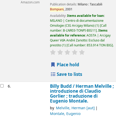
Amazon.com
Publication details:
Milano :
Tascabili
Bompiani
,
2001
Availability:
Items available for loan:
MILANO | Centro di documentazione
Omologie (CIG Arcigay Milano)
(1)
Call
number:
B-LNR03-TONPI-BIG11
.
Items
available for reference:
AOSTA | Arcigay
Queer VdA André Zanotto: Escluso dal
prestito
(1)
Call number:
853.914 TON BIG
.
star rating
Average : 0.0 out of 5
Place hold
Save to lists
Billy Budd /
Herman Melville ;
6.
introduzione di Claudio
Gorlier ; traduzione di
Eugenio Montale.
by
Melville, Herman
[aut]
Montale, Eugenio