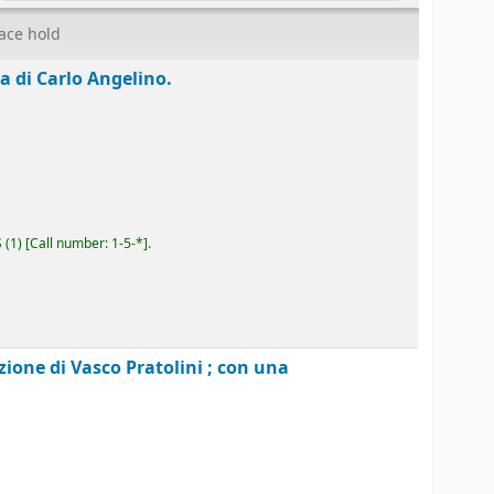
ace hold
ra di Carlo Angelino.
S
(1)
Call number:
1-5-*
.
zione di Vasco Pratolini ; con una