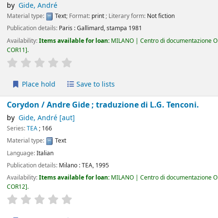
by
Gide, André
Material type:
Text
; Format:
print
; Literary form:
Not fiction
Publication details:
Paris :
Gallimard,
stampa 1981
Availability:
Items available for loan:
MILANO | Centro di documentazione Om
COR11
.
star rating
Average : 0.0 out of 5 stars
Place hold
Save to lists
Corydon /
Andre Gide ; traduzione di L.G. Tenconi.
by
Gide, André
[aut]
Series:
TEA
; 166
Material type:
Text
Language:
Italian
Publication details:
Milano :
TEA,
1995
Availability:
Items available for loan:
MILANO | Centro di documentazione Om
COR12
.
star rating
Average : 0.0 out of 5 stars