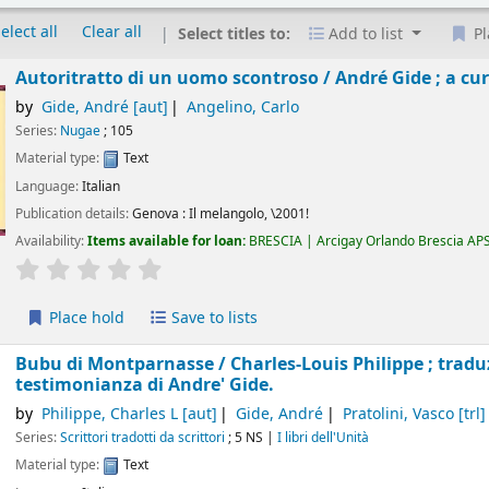
elect all
Clear all
Select titles to:
Add to list
Pl
Autoritratto di un uomo scontroso /
André Gide ; a cu
by
Gide, André
[aut]
Angelino, Carlo
Series:
Nugae
; 105
Material type:
Text
Language:
Italian
Publication details:
Genova :
Il melangolo,
\2001!
Availability:
Items available for loan:
BRESCIA | Arcigay Orlando Brescia AP
star rating
Average : 0.0 out of 5 stars
Place hold
Save to lists
Bubu di Montparnasse /
Charles-Louis Philippe ; tradu
testimonianza di Andre' Gide.
by
Philippe, Charles L
[aut]
Gide, André
Pratolini, Vasco
[trl]
Series:
Scrittori tradotti da scrittori
; 5 NS
|
I libri dell'Unità
Material type:
Text