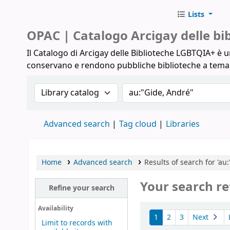
Lists
Biblioteche Arcigay
OPAC | Catalogo Arcigay delle b
Il Catalogo di Arcigay delle Biblioteche LGBTQIA+ è un
conservano e rendono pubbliche biblioteche a tem
Search the catalog by:
Search the catalog
Advanced search
Tag cloud
Libraries
Home
Advanced search
Results of search for 'au
Your search re
Refine your search
Sort
Availability
1
2
3
Next
Limit to records with