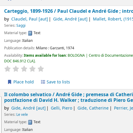
Carteggio, 1899-1926 /
Paul Claudel e André Gide ; intr
by
Claudel, Paul
[aut]
Gide, André
[aut]
Mallet, Robert
, (191
Series:
Saggi
Material type:
Text
Language:
Italian
Publication details:
Milano :
Garzanti,
1974
Availability:
Items available for loan:
BOLOGNA | Centro di Documentazione 
DOC 846.912 CLA
.
star rating
Average : 0.0 out of 5 stars
Place hold
Save to lists
Il colombo selvatico /
André Gide ; premessa di Catherin
postfazione di David H. Walker ; traduzione di Piero Gel
by
Gide, André
[aut]
Gelli, Piero
Gide, Catherine
Perrier, 
Series:
Le vele
Material type:
Text
Language:
Italian