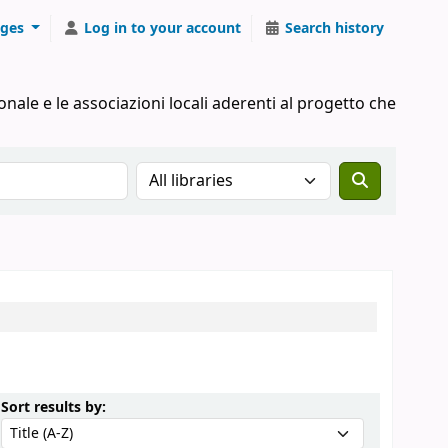
ges
Log in to your account
Search history
onale e le associazioni locali aderenti al progetto che
Search the catalog in:
Sort by:
Sort results by: