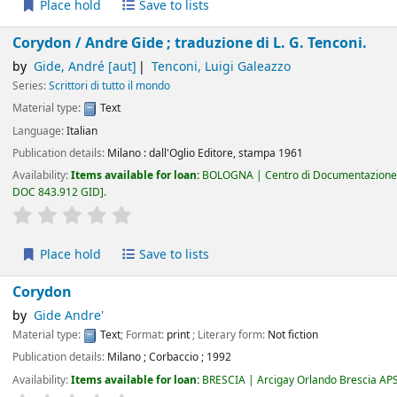
Place hold
Save to lists
Corydon /
Andre Gide ; traduzione di L. G. Tenconi.
by
Gide, André
[aut]
Tenconi, Luigi Galeazzo
Series:
Scrittori di tutto il mondo
Material type:
Text
Language:
Italian
Publication details:
Milano :
dall'Oglio Editore,
stampa 1961
Availability:
Items available for loan:
BOLOGNA | Centro di Documentazione 
DOC 843.912 GID
.
star rating
Average : 0.0 out of 5 stars
Place hold
Save to lists
Corydon
by
Gide Andre'
Material type:
Text
; Format:
print
; Literary form:
Not fiction
Publication details:
Milano
;
Corbaccio
;
1992
Availability:
Items available for loan:
BRESCIA | Arcigay Orlando Brescia AP