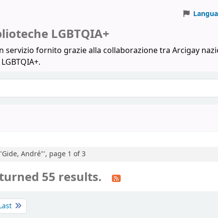
Langua
iblioteche LGBTQIA+
 servizio fornito grazie alla collaborazione tra Arcigay nazi
a LGBTQIA+.
:"Gide, André"', page 1 of 3
turned 55 results.
Last