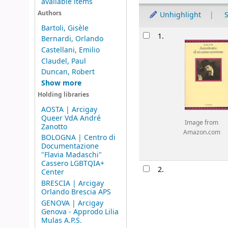
available items
Authors
Unhighlight
S
Bartoli, Gisèle
Results
1.
Bernardi, Orlando
Castellani, Emilio
Claudel, Paul
Duncan, Robert
Show more
Holding libraries
AOSTA | Arcigay
Queer VdA André
Image from
Zanotto
Amazon.com
BOLOGNA | Centro di
Documentazione
"Flavia Madaschi"
Cassero LGBTQIA+
2.
Center
BRESCIA | Arcigay
Orlando Brescia APS
GENOVA | Arcigay
Genova - Approdo Lilia
Mulas A.P.S.