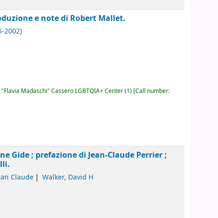
oduzione e note di Robert Mallet.
5-2002)
"Flavia Madaschi" Cassero LGBTQIA+ Center
(1)
Call number:
e Gide ; prefazione di Jean-Claude Perrier ;
li.
Jean Claude
Walker, David H