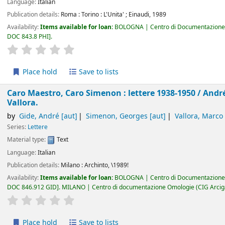
Language:
Italian
Publication details:
Roma : Torino :
L'Unita' ; Einaudi,
1989
Availability:
Items available for loan:
BOLOGNA | Centro di Documentazione 
DOC 843.8 PHI
.
star rating
Average : 0.0 out of 5 stars
Place hold
Save to lists
Caro Maestro, Caro Simenon : lettere 1938-1950 /
André
Vallora.
by
Gide, André
[aut]
Simenon, Georges
[aut]
Vallora, Marco
Series:
Lettere
Material type:
Text
Language:
Italian
Publication details:
Milano :
Archinto,
\1989!
Availability:
Items available for loan:
BOLOGNA | Centro di Documentazione 
DOC 846.912 GID
.
MILANO | Centro di documentazione Omologie (CIG Arcig
star rating
Average : 0.0 out of 5 stars
Place hold
Save to lists