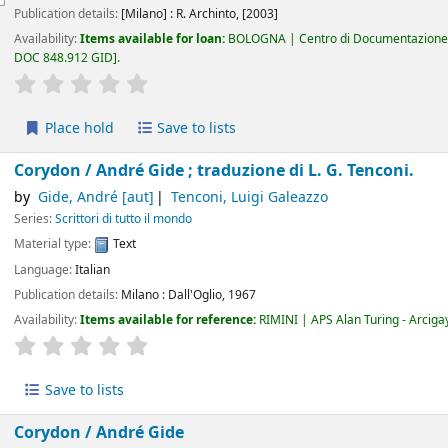
Publication details:
[Milano] :
R. Archinto,
[2003]
Availability:
Items available for loan:
BOLOGNA | Centro di Documentazione 
DOC 848.912 GID
.
star rating
Average : 0.0 out of 5 stars
Place hold
Save to lists
Corydon /
André Gide ; traduzione di L. G. Tenconi.
by
Gide, André
[aut]
Tenconi, Luigi Galeazzo
Series:
Scrittori di tutto il mondo
Material type:
Text
Language:
Italian
Publication details:
Milano :
Dall'Oglio,
1967
Availability:
Items available for reference:
RIMINI | APS Alan Turing - Arcigay
star rating
Average : 0.0 out of 5 stars
Save to lists
Corydon /
André Gide