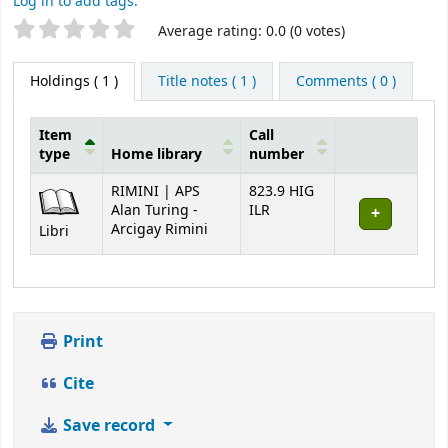
Log in to add tags.
Star ratings
Average rating: 0.0 (0 votes)
Holdings
( 1 )
Title notes ( 1 )
Comments ( 0 )
Item
Call
type
Home library
number
Holdings
RIMINI | APS
823.9 HIG
Alan Turing -
ILR
Arcigay Rimini
Libri
Print
Cite
Save record