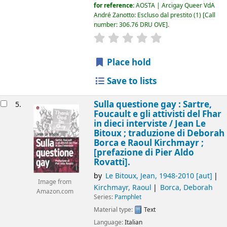
for reference:
AOSTA | Arcigay Queer VdA
André Zanotto: Escluso dal prestito
(1)
Call
number:
306.76 DRU OVE
.
star rating
Average : 0.0 out of 5 
Place hold
Save to lists
Sulla questione gay : Sartre,
5.
Foucault e gli attivisti del Fhar
in dieci interviste /
Jean Le
Bitoux ; traduzione di Deborah
Borca e Raoul Kirchmayr ;
[prefazione di Pier Aldo
Rovatti].
by
Le Bitoux, Jean
, 1948-2010
[aut]
Image from
Kirchmayr, Raoul
Borca, Deborah
Amazon.com
Series:
Pamphlet
Material type:
Text
Language:
Italian