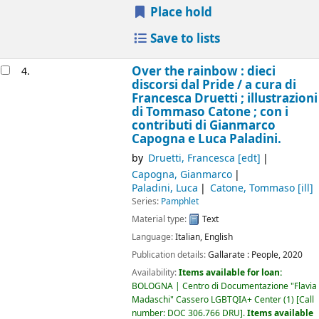
Place hold
Save to lists
Over the rainbow : dieci
4.
discorsi dal Pride /
a cura di
Francesca Druetti ; illustrazioni
di Tommaso Catone ; con i
contributi di Gianmarco
Capogna e Luca Paladini.
by
Druetti, Francesca
[edt]
Capogna, Gianmarco
Paladini, Luca
Catone, Tommaso
[ill]
Series:
Pamphlet
Material type:
Text
Language:
Italian
,
English
Publication details:
Gallarate :
People,
2020
Availability:
Items available for loan:
BOLOGNA | Centro di Documentazione "Flavia
Madaschi" Cassero LGBTQIA+ Center
(1)
Call
number:
DOC 306.766 DRU
.
Items available