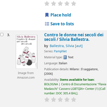
star rating
Average : 0.0 out of 5 
Place hold
Save to lists
Contro le donne nei secoli dei
3.
secoli /
Silvia Ballestra.
by
Ballestra, Silvia
[aut]
Series:
Pamphlet
Material type:
Text
Language:
Italian
Publication details:
Milano :
Il saggiatore,
Image from
[2006]
Amazon.com
Availability:
Items available for loan:
BOLOGNA | Centro di Documentazione "Flavia
Madaschi" Cassero LGBTQIA+ Center
(1)
Call
number:
DOC 305.4 BAL
.
star rating
Average : 0.0 out of 5 