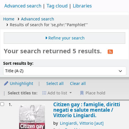
Advanced search
Tag cloud
Libraries
Home
Advanced search
Results of search for 'se,phr:"Pamphlet"'
Refine your search
Your search returned 5 results.
Sort
Sort by:
Sort results by:
Unhighlight
Select all
Clear all
Select titles to:
Add to list
Place hold
esults
Citizen gay : famiglie, diritti
1.
negati e salute mentale /
Vittorio Lingiardi.
by
Lingiardi, Vittorio
[aut]