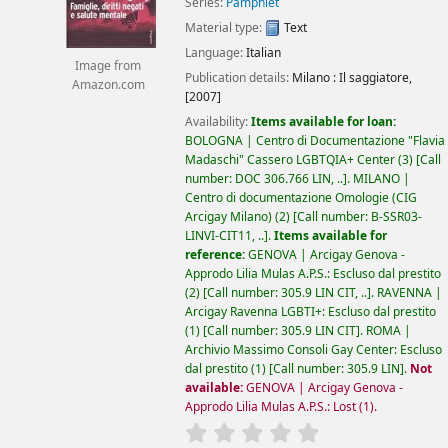
Series:
Pamphlet
Material type:
Text
Language:
Italian
Image from
Publication details:
Milano :
Il saggiatore,
Amazon.com
[2007]
Availability:
Items available for loan:
BOLOGNA | Centro di Documentazione "Flavia
Madaschi" Cassero LGBTQIA+ Center
(3)
Call
number:
DOC 306.766 LIN, ..
.
MILANO |
Centro di documentazione Omologie (CIG
Arcigay Milano)
(2)
Call number:
B-SSR03-
LINVI-CIT11, ..
.
Items available for
reference:
GENOVA | Arcigay Genova -
Approdo Lilia Mulas A.P.S.: Escluso dal prestito
(2)
Call number:
305.9 LIN CIT, ..
.
RAVENNA |
Arcigay Ravenna LGBTI+: Escluso dal prestito
(1)
Call number:
305.9 LIN CIT
.
ROMA |
Archivio Massimo Consoli Gay Center: Escluso
dal prestito
(1)
Call number:
305.9 LIN
.
Not
available:
GENOVA | Arcigay Genova -
Approdo Lilia Mulas A.P.S.: Lost
(1).
star rating
Average : 0.0 out of 5 