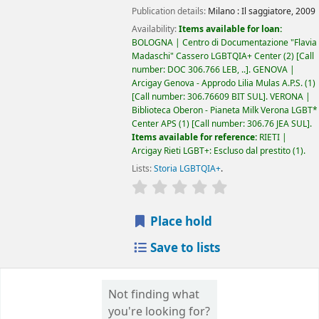
Publication details:
Milano :
Il saggiatore,
2009
Availability:
Items available for loan:
BOLOGNA | Centro di Documentazione "Flavia
Madaschi" Cassero LGBTQIA+ Center
(2)
Call
number:
DOC 306.766 LEB, ..
.
GENOVA |
Arcigay Genova - Approdo Lilia Mulas A.P.S.
(1)
Call number:
306.76609 BIT SUL
.
VERONA |
Biblioteca Oberon - Pianeta Milk Verona LGBT*
Center APS
(1)
Call number:
306.76 JEA SUL
.
Items available for reference:
RIETI |
Arcigay Rieti LGBT+: Escluso dal prestito
(1).
Lists:
Storia LGBTQIA+
.
star rating
Average : 0.0 out of 5 
Place hold
Save to lists
Not finding what
you're looking for?