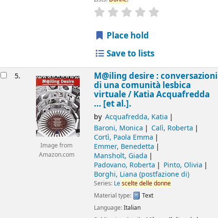
star rating
Average : 0.0 out of 5
Place hold
Save to lists
M@iling desire : conversazioni
5.
di una comunità lesbica
virtuale /
Katia Acquafredda
... [et al.].
by
Acquafredda, Katia
Baroni, Monica
Calì, Roberta
Cortì, Paola Emma
Emmer, Benedetta
Image from
Mansholt, Giada
Amazon.com
Padovano, Roberta
Pinto, Olivia
Borghi, Liana (postfazione di)
Series:
Le
scelte
delle
donne
Material type:
Text
Language:
Italian