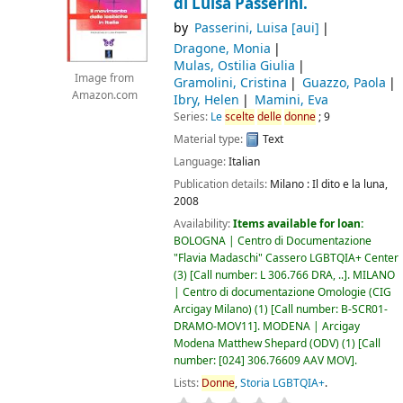
di Luisa Passerini.
by
Passerini, Luisa
[aui]
Dragone, Monia
Mulas, Ostilia Giulia
Image from
Gramolini, Cristina
Guazzo, Paola
Amazon.com
Ibry, Helen
Mamini, Eva
Series:
Le
scelte
delle
donne
; 9
Material type:
Text
Language:
Italian
Publication details:
Milano :
Il dito e la luna,
2008
Availability:
Items available for loan:
BOLOGNA | Centro di Documentazione
"Flavia Madaschi" Cassero LGBTQIA+ Center
(3)
Call number:
L 306.766 DRA, ..
.
MILANO
| Centro di documentazione Omologie (CIG
Arcigay Milano)
(1)
Call number:
B-SCR01-
DRAMO-MOV11
.
MODENA | Arcigay
Modena Matthew Shepard (ODV)
(1)
Call
number:
[024] 306.76609 AAV MOV
.
Lists:
Donne
,
Storia LGBTQIA+
.