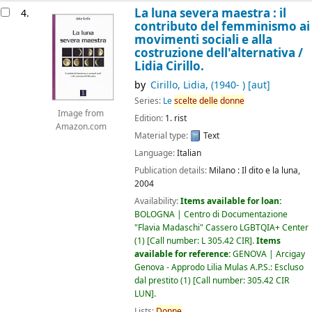
La luna severa maestra : il
4.
contributo del femminismo ai
movimenti sociali e alla
costruzione dell'alternativa /
Lidia Cirillo.
by
Cirillo, Lidia
, (1940- )
[aut]
Series:
Le
scelte
delle
donne
Image from
Edition:
1. rist
Amazon.com
Material type:
Text
Language:
Italian
Publication details:
Milano :
Il dito e la luna,
2004
Availability:
Items available for loan:
BOLOGNA | Centro di Documentazione
"Flavia Madaschi" Cassero LGBTQIA+ Center
(1)
Call number:
L 305.42 CIR
.
Items
available for reference:
GENOVA | Arcigay
Genova - Approdo Lilia Mulas A.P.S.: Escluso
dal prestito
(1)
Call number:
305.42 CIR
LUN
.
Lists:
Donne
.