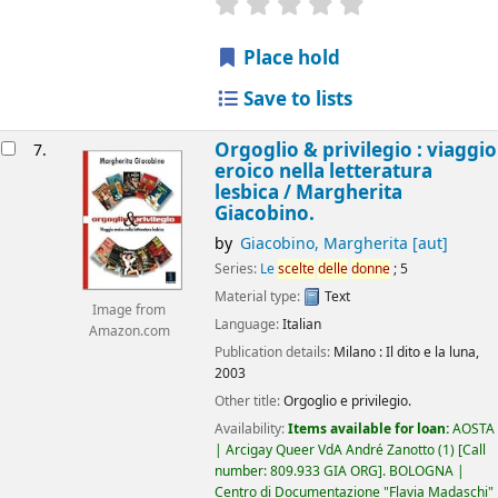
star rating
Average : 0.0 out of 5
Place hold
Save to lists
Orgoglio & privilegio : viaggio
7.
eroico nella letteratura
lesbica /
Margherita
Giacobino.
by
Giacobino, Margherita
[aut]
Series:
Le
scelte
delle
donne
; 5
Material type:
Text
Image from
Language:
Italian
Amazon.com
Publication details:
Milano :
Il dito e la luna,
2003
Other title:
Orgoglio e privilegio.
Availability:
Items available for loan:
AOSTA
| Arcigay Queer VdA André Zanotto
(1)
Call
number:
809.933 GIA ORG
.
BOLOGNA |
Centro di Documentazione "Flavia Madaschi"