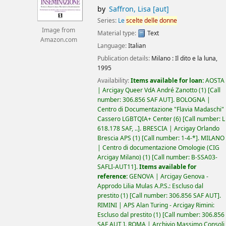
by
Saffron, Lisa
[aut]
Series:
Le
scelte
delle
donne
Image from
Material type:
Text
Amazon.com
Language:
Italian
Publication details:
Milano :
Il dito e la luna,
1995
Availability:
Items available for loan:
AOSTA
| Arcigay Queer VdA André Zanotto
(1)
Call
number:
306.856 SAF AUT
.
BOLOGNA |
Centro di Documentazione "Flavia Madaschi"
Cassero LGBTQIA+ Center
(6)
Call number:
L
618.178 SAF, ..
.
BRESCIA | Arcigay Orlando
Brescia APS
(1)
Call number:
1-4-*
.
MILANO
| Centro di documentazione Omologie (CIG
Arcigay Milano)
(1)
Call number:
B-SSA03-
SAFLI-AUT11
.
Items available for
reference:
GENOVA | Arcigay Genova -
Approdo Lilia Mulas A.P.S.: Escluso dal
prestito
(1)
Call number:
306.856 SAF AUT
.
RIMINI | APS Alan Turing - Arcigay Rimini:
Escluso dal prestito
(1)
Call number:
306.856
SAF AUT
.
ROMA | Archivio Massimo Consoli