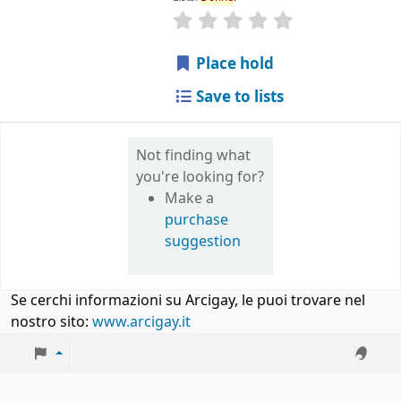
star rating
Average : 0.0 out of 5
Place hold
Save to lists
Not finding what
you're looking for?
Make a
purchase
suggestion
Se cerchi informazioni su Arcigay, le puoi trovare nel
nostro sito:
www.arcigay.it