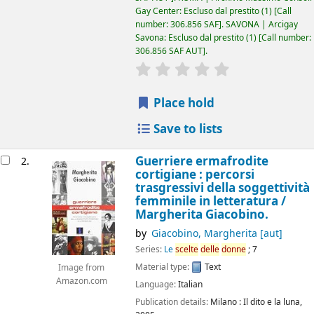
Gay Center: Escluso dal prestito
(1)
Call
number:
306.856 SAF
.
SAVONA | Arcigay
Savona: Escluso dal prestito
(1)
Call number:
306.856 SAF AUT
.
star rating
Average : 0.0 out of 5
Place hold
Save to lists
Guerriere ermafrodite
2.
cortigiane : percorsi
trasgressivi della soggettività
femminile in letteratura /
Margherita Giacobino.
by
Giacobino, Margherita
[aut]
Series:
Le
scelte
delle
donne
; 7
Material type:
Text
Image from
Amazon.com
Language:
Italian
Publication details:
Milano :
Il dito e la luna,