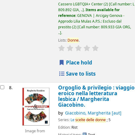
Cassero LGBTQIA+ Center
(2)
Call number:
L
809.892 GIA, ..
.
Items available for
reference:
GENOVA | Arcigay Genova -
Approdo Lilia Mulas A.P.S.: Escluso dal
prestito
(2)
Call number:
809.933 GIA ORG,
..
.
Lists:
Donne
.
star rating
Average : 0.0 out of 5
Place hold
Save to lists
Orgoglio & privilegio : viaggio
8.
eroico nella letteratura
lesbica /
Margherita
Giacobino.
by
Giacobino, Margherita
[aut]
Series:
Le
scelte
delle
donne
; 5
Edition:
Rist
Image from
Material type:
Text