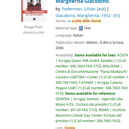
Margherita Giacobino.
by
Faderman, Lillian
[aut]
Giacobino, Margherita
, 1952-
[trl]
Series:
Le
scelte
delle
donne
Image from
Material type:
Text
Amazon.com
Language:
Italian
Publication details:
Milano :
Il dito e la luna,
2006
Availability:
Items available for loan:
AOSTA
| Arcigay Queer VdA André Zanotto
(1)
Call
number:
306.7663 FAD STO
.
BOLOGNA |
Centro di Documentazione "Flavia Madaschi"
Cassero LGBTQIA+ Center
(1)
Call number:
L
306.766 FAD
.
CATANIA | Arcigay Catania -
Pegaso LGBT
(1)
Call number:
306.7663 FAD
STO
.
Items available for reference:
GENOVA | Arcigay Genova - Approdo Lilia
Mulas A.P.S.: Escluso dal prestito
(1)
Call
number:
391.00 FAD STO
.
ROMA | Archivio
Massimo Consoli Gay Center: Escluso dal
prestito
(1)
Call number:
306.7663 FAD
.
Lists:
Donne
.