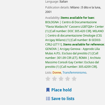
Language:
Italian
Publication details:
Milano :
Il dito e la luna,
2001
Availability:
Items available for loan:
BOLOGNA | Centro di Documentazione
"Flavia Madaschi" Cassero LGBTQIA+ Center
(1)
Call number:
DOC 305.420 CIR
.
MILANO
| Centro di documentazione Omologie (CIG
Arcigay Milano)
(1)
Call number:
B-SED03-
CIRLI-LET11
.
Items available for reference:
GENOVA | Arcigay Genova - Approdo Lilia
Mulas A.P.S.: Escluso dal prestito
(1)
Call
number:
301.09 CIR LET
.
ROMA | Archivio
Massimo Consoli Gay Center: Escluso dal
prestito
(1)
Call number:
305.4209 CIR
.
Lists:
Donne
,
Transfemminismo
.
star rating
Average : 0.0 out of 5
Place hold
Save to lists