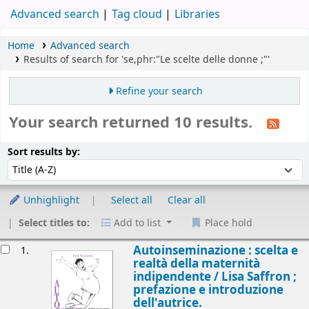
Advanced search
Tag cloud
Libraries
Home
Advanced search
Results of search for 'se,phr:"Le scelte delle donne ;"'
Refine your search
Your search returned 10 results.
Sort
Sort by:
Sort results by:
Unhighlight
Select all
Clear all
Select titles to:
Add to list
Place hold
esults
Autoinseminazione : scelta e
1.
realtà della maternità
indipendente /
Lisa Saffron ;
prefazione e introduzione
dell'autrice.