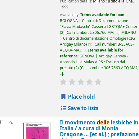
Publication details:
Milano :
Il dito e la luna,
1999
Availability:
Items available for loan:
BOLOGNA | Centro di Documentazione
"Flavia Madaschi" Cassero LGBTQIA+ Center
(2)
Call number:
L 306.766 MAI, ..
.
MILANO
| Centro di documentazione Omologie (CIG
Arcigay Milano)
(1)
Call number:
B-SSA03-
ACQKA-MAI11
.
Items available for
reference:
GENOVA | Arcigay Genova -
Approdo Lilia Mulas A.P.S.: Escluso dal
prestito
(2)
Call number:
306.7663 ACQ MAI,
..
.
star rating
Average : 0.0 out of 5
Place hold
Save to lists
Il movimento
delle
lesbiche in
6.
Italia /
a cura di Monia
Dragone ... [et al.] ; prefazione