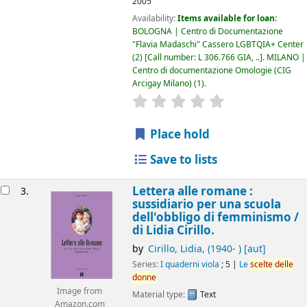
2005
Availability:
Items available for loan:
BOLOGNA | Centro di Documentazione
"Flavia Madaschi" Cassero LGBTQIA+ Center
(2)
Call number:
L 306.766 GIA, ..
.
MILANO |
Centro di documentazione Omologie (CIG
Arcigay Milano)
(1).
star rating
Average : 0.0 out of 5
Place hold
Save to lists
Lettera alle romane :
3.
sussidiario per una scuola
dell'obbligo di femminismo /
di Lidia Cirillo.
by
Cirillo, Lidia
, (1940- )
[aut]
Series:
I quaderni viola
; 5
|
Le
scelte
delle
donne
Image from
Material type:
Text
Amazon.com