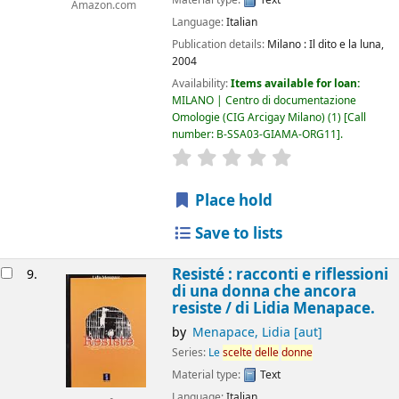
Amazon.com
Language:
Italian
Publication details:
Milano :
Il dito e la luna,
2004
Availability:
Items available for loan:
MILANO | Centro di documentazione
Omologie (CIG Arcigay Milano)
(1)
Call
number:
B-SSA03-GIAMA-ORG11
.
star rating
Average : 0.0 out of 5
Place hold
Save to lists
Resisté : racconti e riflessioni
9.
di una donna che ancora
resiste /
di Lidia Menapace.
by
Menapace, Lidia
[aut]
Series:
Le
scelte
delle
donne
Material type:
Text
Language:
Italian