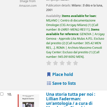
Image from
Publication details:
Milano :
Il dito e la luna,
Amazon.com
2001
Availability:
Items available for loan:
MILANO | Centro di documentazione
Omologie (CIG Arcigay Milano)
(1)
Call
number:
B-LNR01-MENLI-RES11
.
Items
available for reference:
GENOVA | Arcigay
Genova - Approdo Lilia Mulas A.P.S.: Escluso
dal prestito
(2)
Call number:
305.42 MEN
RES, ..
.
ROMA | Archivio Massimo Consoli
Gay Center: Escluso dal prestito
(1)
Call
number:
945.0916092 MEN
.
star rating
Average : 0.0 out of 5
Place hold
Save to lists
Una storia tutta per noi :
10.
Lillian Faderman:
un'antologia /
a cura di