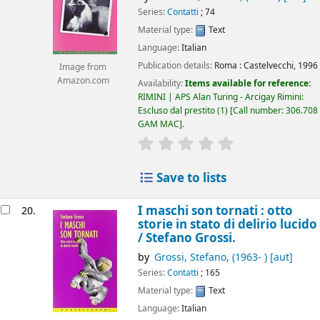
Series:
Contatti
; 74
Material type:
Text
Language:
Italian
Publication details:
Roma :
Castelvecchi,
1996
Image from
Amazon.com
Availability:
Items available for reference:
RIMINI | APS Alan Turing - Arcigay Rimini:
Escluso dal prestito
(1)
Call number:
306.708
GAM MAC
.
star rating
Average : 0.0 out of 5
Save to lists
I maschi son tornati : otto
20.
storie in stato di delirio lucido
/
Stefano Grossi.
by
Grossi, Stefano
, (1963- )
[aut]
Series:
Contatti
; 165
Material type:
Text
Language:
Italian