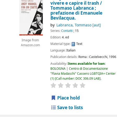
vivere e capire il trash /
Tommaso Labranca ;
prefazione di Emanuele
Bevilacqua.
by
Labranca, Tommaso
[aut]
Series:
Contatti
; 15
Edition:
4. ed
Image from
Material type:
Text
Amazon.com
Language:
Italian
Publication details:
Roma :
Castelvecchi,
1996
Availability:
Items available for loan:
BOLOGNA | Centro di Documentazione
"Flavia Madaschi" Cassero LGBTQIA+ Center
(1)
Call number:
DOC 306.09 LAB
.
star rating
Average : 0.0 out of 5
Place hold
Save to lists