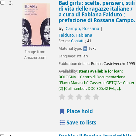
Bad girls : scelte, pensieri, stili
3.
di vita delle ragazze italiane /
a cura di Fabiana Falduto ;
prefazione di Rossana Campo.
by
Campo, Rossana
Falduto, Fabiana
Series:
Contatti
; 41
Material type:
Text
Image from
Language:
Italian
Amazon.com
Publication details:
Roma :
Castelvecchi,
1995
Availability:
Items available for loan:
BOLOGNA | Centro di Documentazione
"Flavia Madaschi" Cassero LGBTQIA+ Center
(2)
Call number:
DOC 305.42 FAL, ..
.
star rating
Average : 0.0 out of 5
Place hold
Save to lists