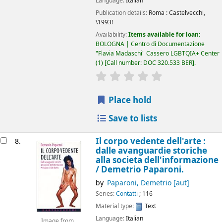
Language:
Italian
Publication details:
Roma :
Castelvecchi,
\1993!
Availability:
Items available for loan:
BOLOGNA | Centro di Documentazione
"Flavia Madaschi" Cassero LGBTQIA+ Center
(1)
Call number:
DOC 320.533 BER
.
star rating
Average : 0.0 out of 5
Place hold
Save to lists
Il corpo vedente dell'arte :
8.
dalle avanguardie storiche
alla societa dell'informazione
/
Demetrio Paparoni.
by
Paparoni, Demetrio
[aut]
Series:
Contatti
; 116
Material type:
Text
Language:
Italian
Image from