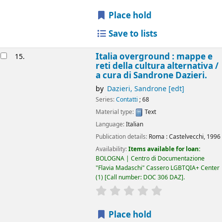
Place hold
Save to lists
Italia overground : mappe e
15.
reti della cultura alternativa /
a cura di Sandrone Dazieri.
by
Dazieri, Sandrone
[edt]
Series:
Contatti
; 68
Material type:
Text
Language:
Italian
Publication details:
Roma :
Castelvecchi,
1996
Availability:
Items available for loan:
BOLOGNA | Centro di Documentazione
"Flavia Madaschi" Cassero LGBTQIA+ Center
(1)
Call number:
DOC 306 DAZ
.
star rating
Average : 0.0 out of 5
Place hold