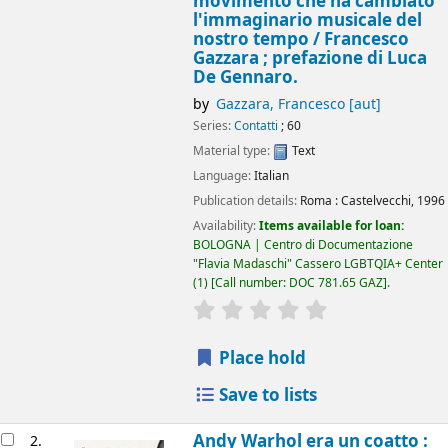
movimento che ha cambiato
l'immaginario musicale del
nostro tempo /
Francesco
Gazzara ; prefazione di Luca
De Gennaro.
by
Gazzara, Francesco
[aut]
Series:
Contatti
; 60
Material type:
Text
Language:
Italian
Publication details:
Roma :
Castelvecchi,
1996
Availability:
Items available for loan:
BOLOGNA | Centro di Documentazione
"Flavia Madaschi" Cassero LGBTQIA+ Center
(1)
Call number:
DOC 781.65 GAZ
.
star rating
Average : 0.0 out of 5
Place hold
Save to lists
Andy Warhol era un coatto :
2.