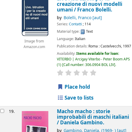
creazione di nuovi modelli
umani /
Franco Bolelli.
by
Bolelli, Franco
[aut]
Series:
Contatti
; 114
Material type:
Text
Language:
Italian
Image from
Publication details:
Roma :
Castelvecchi,
1997
Amazon.com
Availability:
Items available for loan:
VITERBO | Arcigay Viterbo - Peter Boom APS
(1)
Call number:
306.0904 BOL LIV
.
star rating
Average : 0.0 out of 5
Place hold
Save to lists
Macho macho : storie
19.
improbabili di maschi italiani
/
Daniela Gambino.
by
Gambino, Daniela
, (1969- )
[aut]