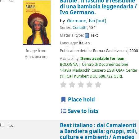
Barbie : il fascino irresistibile
4.
di una bambola leggendaria /
Ivo Germano.
by
Germano, Ivo
[aut]
Series:
Contatti
; 184
Material type:
Text
Language:
Italian
Publication details:
Roma :
Castelvecchi,
2000
Image from
Amazon.com
Availability:
Items available for loan:
BOLOGNA | Centro di Documentazione
"Flavia Madaschi" Cassero LGBTQIA+ Center
(1)
Call number:
DOC 688.722 GER
.
star rating
Average : 0.0 out of 5
Place hold
Save to lists
Beat italiano : dai Camaleonti
5.
a Bandiera gialla: gruppi, stili,
culture e ambienti /
Amedeo