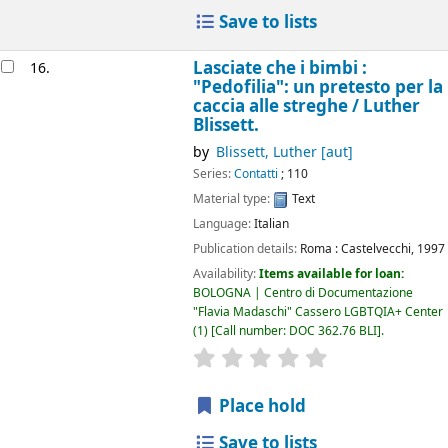
Save to lists
Lasciate che i bimbi :
16.
"Pedofilia": un pretesto per la
caccia alle streghe /
Luther
Blissett.
by
Blissett, Luther
[aut]
Series:
Contatti
; 110
Material type:
Text
Language:
Italian
Publication details:
Roma :
Castelvecchi,
1997
Availability:
Items available for loan:
BOLOGNA | Centro di Documentazione
"Flavia Madaschi" Cassero LGBTQIA+ Center
(1)
Call number:
DOC 362.76 BLI
.
star rating
Average : 0.0 out of 5
Place hold
Save to lists