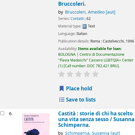
Bruccoleri.
by
Bruccoleri, Amedeo
[aut]
Series:
Contatti
; 62
Material type:
Text
Language:
Italian
Publication details:
Roma :
Castelvecchi,
1996
Availability:
Items available for loan:
BOLOGNA | Centro di Documentazione
"Flavia Madaschi" Cassero LGBTQIA+ Center
(1)
Call number:
DOC 782.421 BRU
.
star rating
Average : 0.0 out of 5
Place hold
Save to lists
Castità : storie di chi ha scelto
6.
una vita senza sesso /
Susanna
Schimperna.
by
Schimperna, Susanna
[aut]