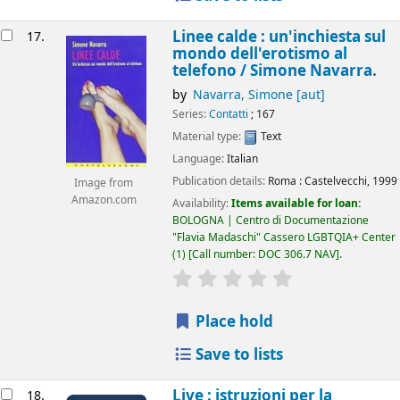
Linee calde : un'inchiesta sul
17.
mondo dell'erotismo al
telefono /
Simone Navarra.
by
Navarra, Simone
[aut]
Series:
Contatti
; 167
Material type:
Text
Language:
Italian
Publication details:
Roma :
Castelvecchi,
1999
Image from
Amazon.com
Availability:
Items available for loan:
BOLOGNA | Centro di Documentazione
"Flavia Madaschi" Cassero LGBTQIA+ Center
(1)
Call number:
DOC 306.7 NAV
.
star rating
Average : 0.0 out of 5
Place hold
Save to lists
Live : istruzioni per la
18.