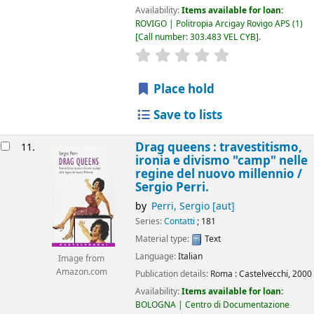
Availability:
Items available for loan:
ROVIGO | Politropia Arcigay Rovigo APS
(1)
Call number:
303.483 VEL CYB
.
star rating
Average : 0.0 out of 5
Place hold
Save to lists
Drag queens : travestitismo,
11.
ironia e divismo "camp" nelle
regine del nuovo millennio /
Sergio Perri.
by
Perri, Sergio
[aut]
Series:
Contatti
; 181
Material type:
Text
Language:
Italian
Image from
Amazon.com
Publication details:
Roma :
Castelvecchi,
2000
Availability:
Items available for loan:
BOLOGNA | Centro di Documentazione