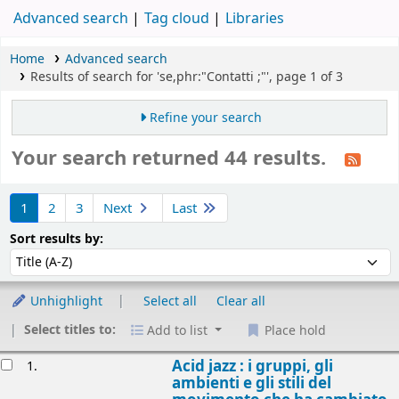
Advanced search
Tag cloud
Libraries
Home
Advanced search
Results of search for 'se,phr:"Contatti ;"', page 1 of 3
Refine your search
Your search returned 44 results.
Sort
1
2
3
Next
Last
Sort by:
Sort results by:
Unhighlight
Select all
Clear all
Select titles to:
Add to list
Place hold
esults
Acid jazz : i gruppi, gli
1.
ambienti e gli stili del