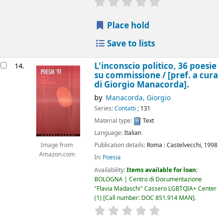
star rating
Average : 0.0 out of 5
Place hold
Save to lists
L'inconscio politico, 36 poesie
14.
su commissione /
[pref. a cura
di Giorgio Manacorda].
by
Manacorda, Giorgio
Series:
Contatti
; 131
Material type:
Text
Language:
Italian
Publication details:
Roma :
Castelvecchi,
1998
Image from
Amazon.com
In:
Poesia
Availability:
Items available for loan:
BOLOGNA | Centro di Documentazione
"Flavia Madaschi" Cassero LGBTQIA+ Center
(1)
Call number:
DOC 851.914 MAN
.
star rating
Average : 0.0 out of 5