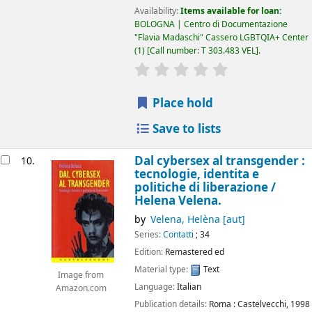
Availability:
Items available for loan:
BOLOGNA | Centro di Documentazione
"Flavia Madaschi" Cassero LGBTQIA+ Center
(1)
Call number:
T 303.483 VEL
.
star rating
Average : 0.0 out of 5
Place hold
Save to lists
Dal cybersex al transgender :
10.
tecnologie, identita e
politiche di liberazione /
Helena Velena.
by
Velena, Helèna
[aut]
Series:
Contatti
; 34
Edition:
Remastered ed
Material type:
Text
Image from
Language:
Italian
Amazon.com
Publication details:
Roma :
Castelvecchi,
1998