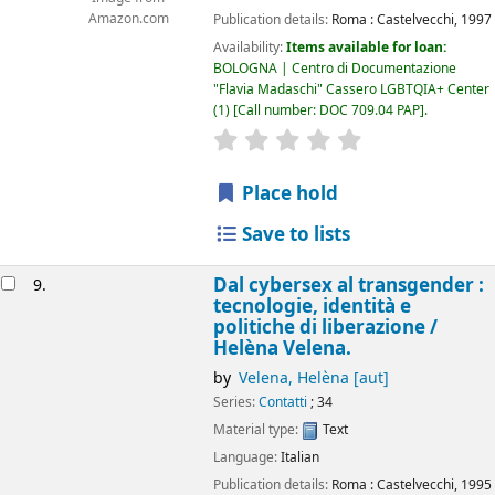
Amazon.com
Publication details:
Roma :
Castelvecchi,
1997
Availability:
Items available for loan:
BOLOGNA | Centro di Documentazione
"Flavia Madaschi" Cassero LGBTQIA+ Center
(1)
Call number:
DOC 709.04 PAP
.
star rating
Average : 0.0 out of 5
Place hold
Save to lists
Dal cybersex al transgender :
9.
tecnologie, identità e
politiche di liberazione /
Helèna Velena.
by
Velena, Helèna
[aut]
Series:
Contatti
; 34
Material type:
Text
Language:
Italian
Publication details:
Roma :
Castelvecchi,
1995