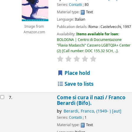
Series:
Contatti
; 80
Material type:
Text
Language:
Italian
Image from
Publication details:
Roma :
Castelvecchi,
1997
Amazon.com
Availability:
Items available for loan:
BOLOGNA | Centro di Documentazione
"Flavia Madaschi" Cassero LGBTQIA+ Center
(2)
Call number:
DOC 155.32 SCH, ..
.
star rating
Average : 0.0 out of 5
Place hold
Save to lists
Come si cura il nazi /
Franco
7.
Berardi (Bifo).
by
Berardi, Franco
, (1949- )
[aut]
Series:
Contatti
; 1
Material type:
Text