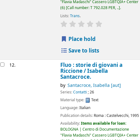
"Flavia Madaschi" Cassero LGBTQIA+ Center
(6)
Call number:
T 792.028 PER, ..
.
Lists:
Trans
.
star rating
Average : 0.0 out of 5
Place hold
Save to lists
Fluo : storie di giovani a
12.
Riccione /
Isabella
Santacroce.
by
Santacroce, Isabella
[aut]
Series:
Contatti
; 26
Material type:
Text
Language:
Italian
Publication details:
Roma :
Castelvecchi,
1995
Availability:
Items available for loan:
BOLOGNA | Centro di Documentazione
"Flavia Madaschi" Cassero LGBTQIA+ Center