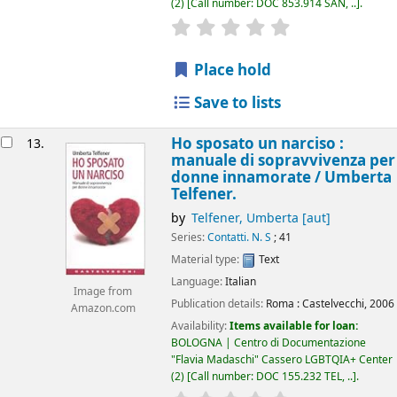
(2)
Call number:
DOC 853.914 SAN, ..
.
star rating
Average : 0.0 out of 5
Place hold
Save to lists
Ho sposato un narciso :
13.
manuale di sopravvivenza per
donne innamorate /
Umberta
Telfener.
by
Telfener, Umberta
[aut]
Series:
Contatti. N. S
; 41
Material type:
Text
Language:
Italian
Image from
Publication details:
Roma :
Castelvecchi,
2006
Amazon.com
Availability:
Items available for loan:
BOLOGNA | Centro di Documentazione
"Flavia Madaschi" Cassero LGBTQIA+ Center
(2)
Call number:
DOC 155.232 TEL, ..
.