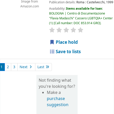
Image from
Publication details:
Roma :
Castelvecchi,
1999
Amazon.com
Availability:
Items available for loan:
BOLOGNA | Centro di Documentazione
"Flavia Madaschi" Cassero LGBTQIA+ Center
(1)
Call number:
DOC 853.914 GRO
.
star rating
Average : 0.0 out of 5
Place hold
Save to lists
1
2
3
Next
Last
Not finding what
you're looking for?
Make a
purchase
suggestion