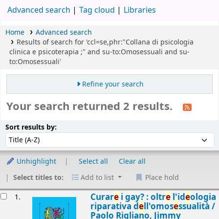
Advanced search
Tag cloud
Libraries
Home
Advanced search
Results of search for 'ccl=se,phr:"Collana di psicologia
clinica e psicoterapia ;" and su-to:Omosessuali and su-
to:Omosessuali'
Refine your search
Your search returned 2 results.
Sort
Sort by:
Sort results by:
Unhighlight
Select all
Clear all
Select titles to:
Add to list
Place hold
esults
Curar
e
i gay? : oltr
e
l'id
e
ologia
1.
riparativa d
e
ll'omos
e
ssualità /
Paolo Rigliano, Jimmy