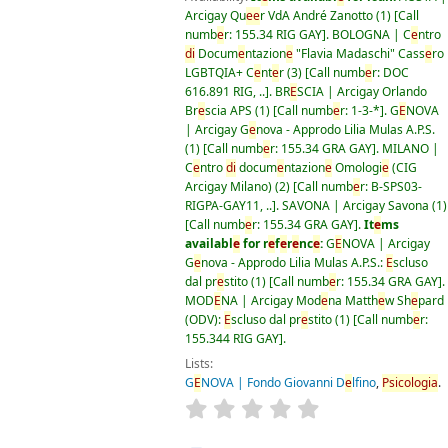
Arcigay Qu
e
e
r VdA André Zanotto
(1)
Call
numb
e
r:
155.34 RIG GAY
.
BOLOGNA | C
e
ntro
di
Docum
e
ntazion
e
"Flavia Madaschi" Cass
e
ro
LGBTQIA+ C
e
nt
e
r
(3)
Call numb
e
r:
DOC
616.891 RIG, ..
.
BR
E
SCIA | Arcigay Orlando
Br
e
scia APS
(1)
Call numb
e
r:
1-3-*
.
G
E
NOVA
| Arcigay G
e
nova - Approdo Lilia Mulas A.P.S.
(1)
Call numb
e
r:
155.34 GRA GAY
.
MILANO |
C
e
ntro
di
docum
e
ntazion
e
Omologi
e
(CIG
Arcigay Milano)
(2)
Call numb
e
r:
B-SPS03-
RIGPA-GAY11, ..
.
SAVONA | Arcigay Savona
(1)
Call numb
e
r:
155.34 GRA GAY
.
It
e
ms
availabl
e
for r
e
f
e
r
e
nc
e
:
G
E
NOVA | Arcigay
G
e
nova - Approdo Lilia Mulas A.P.S.:
E
scluso
dal pr
e
stito
(1)
Call numb
e
r:
155.34 GRA GAY
.
MOD
E
NA | Arcigay Mod
e
na Matth
e
w Sh
e
pard
(ODV):
E
scluso dal pr
e
stito
(1)
Call numb
e
r:
155.344 RIG GAY
.
Lists:
G
E
NOVA | Fondo Giovanni D
e
lfino
,
Psicologia
.
star rating
Av
e
rag
e
: 0.0 out of 5 