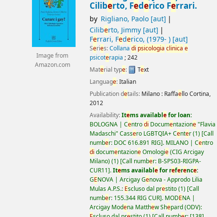
Cilib
e
rto, F
e
d
e
rico F
e
rrari.
by
Rigliano, Paolo
[aut]
Cilib
e
rto, Jimmy
[aut]
F
e
rrari, F
e
d
e
rico
, (1979- )
[aut]
S
e
ri
e
s:
Collana
di
psicologia
clinica
e
Image from
psicot
e
rapia
; 242
Amazon.com
Mat
e
rial typ
e
:
T
e
xt
Languag
e
:
Italian
Publication d
e
tails:
Milano :
Raffa
e
llo Cortina,
2012
Availability:
It
e
ms availabl
e
for loan:
BOLOGNA | C
e
ntro
di
Docum
e
ntazion
e
"Flavia
Madaschi" Cass
e
ro LGBTQIA+ C
e
nt
e
r
(1)
Call
numb
e
r:
DOC 616.891 RIG
.
MILANO | C
e
ntro
di
docum
e
ntazion
e
Omologi
e
(CIG Arcigay
Milano)
(1)
Call numb
e
r:
B-SPS03-RIGPA-
CUR11
.
It
e
ms availabl
e
for r
e
f
e
r
e
nc
e
:
G
E
NOVA | Arcigay G
e
nova - Approdo Lilia
Mulas A.P.S.:
E
scluso dal pr
e
stito
(1)
Call
numb
e
r:
155.344 RIG CUR
.
MOD
E
NA |
Arcigay Mod
e
na Matth
e
w Sh
e
pard (ODV):
E
scluso dal pr
e
stito
(1)
Call numb
e
r:
[138]