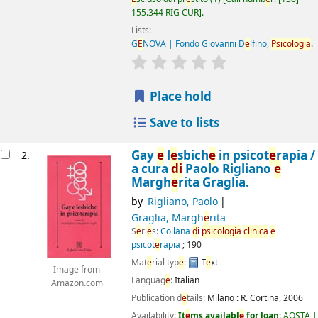
155.344 RIG CUR
.
Lists:
G
E
NOVA | Fondo Giovanni D
e
lfino
,
Psicologia
.
star rating
Av
e
rag
e
: 0.0 out of 5 
Place hold
Save to lists
Gay
e
l
e
sbich
e
in psicot
e
rapia /
2.
a cura
di
Paolo Rigliano
e
Margh
e
rita Graglia.
by
Rigliano, Paolo
Graglia, Margh
e
rita
S
e
ri
e
s:
Collana
di
psicologia
clinica
e
psicot
e
rapia
; 190
Mat
e
rial typ
e
:
T
e
xt
Image from
Languag
e
:
Italian
Amazon.com
Publication d
e
tails:
Milano :
R. Cortina,
2006
Availability:
It
e
ms availabl
e
for loan:
AOSTA |