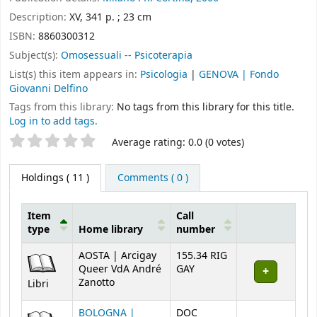
Description:
XV, 341 p. ; 23 cm
ISBN:
8860300312
Subject(s):
Omosessuali -- Psicoterapia
List(s) this item appears in:
Psicologia
|
GENOVA | Fondo
Giovanni Delfino
Tags from this library:
No tags from this library for this title.
Log in to add tags.
Star ratings
Average rating: 0.0 (0 votes)
Holdings
( 11 )
Comments ( 0 )
Item
Call
type
Home library
number
Holdings
AOSTA | Arcigay
155.34 RIG
Queer VdA André
GAY
Zanotto
Libri
BOLOGNA |
DOC