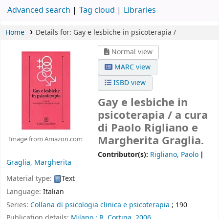
Advanced search
Tag cloud
Libraries
Home
Details for:
Gay e lesbiche in psicoterapia /
Normal view
MARC view
ISBD view
Gay e lesbiche in
psicoterapia /
a cura
di Paolo Rigliano e
Margherita Graglia.
Image from Amazon.com
Contributor(s):
Rigliano, Paolo
Graglia, Margherita
Material type:
Text
Language:
Italian
Series:
Collana di psicologia clinica e psicoterapia
; 190
Publication details:
Milano :
R. Cortina,
2006