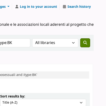
ges
Log in to your account
Search history
onale e le associazioni locali aderenti al progetto che
Search the catalog in:
mosessuali and itype:BK'
Sort by:
Sort results by: