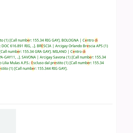
to
(1)
Call numb
e
r:
155.34 RIG GAY
.
BOLOGNA | C
e
ntro
di
:
DOC 616.891 RIG, ..
.
BR
E
SCIA | Arcigay Orlando Br
e
scia APS
(1)
Call numb
e
r:
155.34 GRA GAY
.
MILANO | C
e
ntro
di
A-GAY11, ..
.
SAVONA | Arcigay Savona
(1)
Call numb
e
r:
155.34
 Lilia Mulas A.P.S.:
E
scluso dal pr
e
stito
(1)
Call numb
e
r:
155.34
e
stito
(1)
Call numb
e
r:
155.344 RIG GAY
.