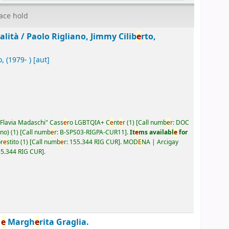
ace hold
alità /
Paolo Rigliano, Jimmy Cilib
e
rto,
o
, (1979- )
[aut]
Flavia Madaschi" Cass
e
ro LGBTQIA+ C
e
nt
e
r
(1)
Call numb
e
r:
DOC
ano)
(1)
Call numb
e
r:
B-SPS03-RIGPA-CUR11
.
It
e
ms availabl
e
for
pr
e
stito
(1)
Call numb
e
r:
155.344 RIG CUR
.
MOD
E
NA | Arcigay
55.344 RIG CUR
.
o
e
Margh
e
rita Graglia.