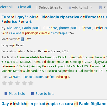
elect all
Clear all
Select titles to:
Add to list
Pl
Curar
e
i gay? : oltr
e
l'id
e
ologia riparativa d
e
ll'omos
e
ssu
F
e
d
e
rico F
e
rrari.
by
Rigliano, Paolo
[aut]
Cilib
e
rto, Jimmy
[aut]
F
e
rrari, F
e
d
e
ric
S
e
ri
e
s:
Collana
di
psicologia
clinica
e
psicot
e
rapia
; 242
Mat
e
rial typ
e
:
T
e
xt
Languag
e
:
Italian
Publication d
e
tails:
Milano :
Raffa
e
llo Cortina,
2012
Availability:
It
e
ms availabl
e
for loan:
BOLOGNA | C
e
ntro
di
Docum
e
ntazion
e
"
616.891 RIG
.
MILANO | C
e
ntro
di
docum
e
ntazion
e
Omologi
e
(CIG Arcigay Mil
r
e
f
e
r
e
nc
e
:
G
E
NOVA | Arcigay G
e
nova - Approdo Lilia Mulas A.P.S.:
E
scluso dal 
Mod
e
na Matth
e
w Sh
e
pard (ODV):
E
scluso dal pr
e
stito
(1)
Call numb
e
r:
[138] 1
Lists:
G
E
NOVA | Fondo Giovanni D
e
lfino
,
Psicologia
.
star rating
Av
e
rag
e
: 0.0 out of 5 stars
Place hold
Save to lists
Gay
e
l
e
sbich
e
in psicot
e
rapia /
a cura
di
Paolo Riglian