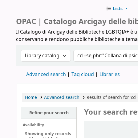
Lists
Biblioteche Arcigay
OPAC | Catalogo Arcigay delle b
Il Catalogo di Arcigay delle Biblioteche LGBTQIA+ è un
conservano e rendono pubbliche biblioteche a tem
Search the catalog by:
Search the catalog
Advanced search
Tag cloud
Libraries
Home
Advanced search
Results of search for 'cc
Your search re
Refine your search
Sort
Availability
Showing only records