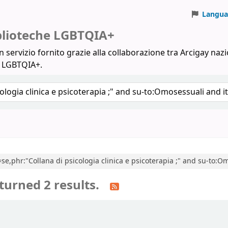
Langua
iblioteche LGBTQIA+
 servizio fornito grazie alla collaborazione tra Arcigay nazi
a LGBTQIA+.
l=se,phr:"Collana di psicologia clinica e psicoterapia ;" and su-to:O
turned 2 results.