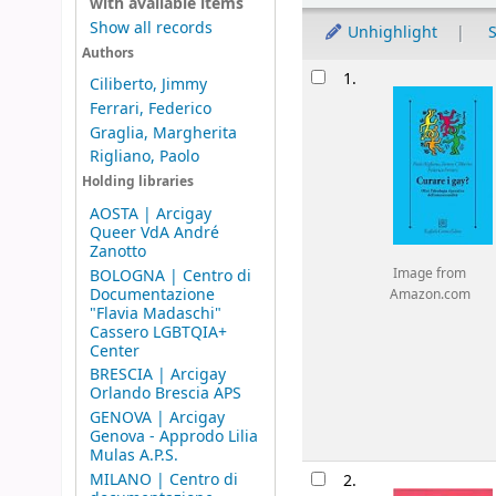
with available items
Show all records
Unhighlight
S
Authors
Results
1.
Ciliberto, Jimmy
Ferrari, Federico
Graglia, Margherita
Rigliano, Paolo
Holding libraries
AOSTA | Arcigay
Queer VdA André
Zanotto
BOLOGNA | Centro di
Image from
Documentazione
Amazon.com
"Flavia Madaschi"
Cassero LGBTQIA+
Center
BRESCIA | Arcigay
Orlando Brescia APS
GENOVA | Arcigay
Genova - Approdo Lilia
Mulas A.P.S.
MILANO | Centro di
2.