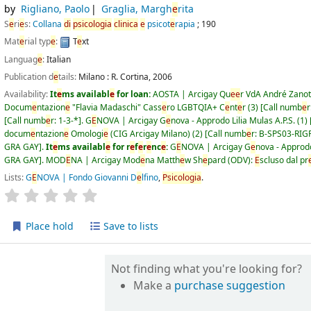
by
Rigliano, Paolo
Graglia, Margh
e
rita
S
e
ri
e
s:
Collana
di
psicologia
clinica
e
psicot
e
rapia
; 190
Mat
e
rial typ
e
:
T
e
xt
Languag
e
:
Italian
Publication d
e
tails:
Milano :
R. Cortina,
2006
Availability:
It
e
ms availabl
e
for loan:
AOSTA | Arcigay Qu
e
e
r VdA André Zanot
Docum
e
ntazion
e
"Flavia Madaschi" Cass
e
ro LGBTQIA+ C
e
nt
e
r
(3)
Call numb
e
r
Call numb
e
r:
1-3-*
.
G
E
NOVA | Arcigay G
e
nova - Approdo Lilia Mulas A.P.S.
(1)
docum
e
ntazion
e
Omologi
e
(CIG Arcigay Milano)
(2)
Call numb
e
r:
B-SPS03-RIGP
GRA GAY
.
It
e
ms availabl
e
for r
e
f
e
r
e
nc
e
:
G
E
NOVA | Arcigay G
e
nova - Approdo
GRA GAY
.
MOD
E
NA | Arcigay Mod
e
na Matth
e
w Sh
e
pard (ODV):
E
scluso dal pr
Lists:
G
E
NOVA | Fondo Giovanni D
e
lfino
,
Psicologia
.
star rating
Av
e
rag
e
: 0.0 out of 5 stars
Place hold
Save to lists
Not finding what you're looking for?
Make a
purchase suggestion