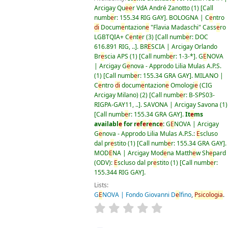
Arcigay Qu
e
e
r VdA André Zanotto
(1)
Call
numb
e
r:
155.34 RIG GAY
.
BOLOGNA | C
e
ntro
di
Docum
e
ntazion
e
"Flavia Madaschi" Cass
e
ro
LGBTQIA+ C
e
nt
e
r
(3)
Call numb
e
r:
DOC
616.891 RIG, ..
.
BR
E
SCIA | Arcigay Orlando
Br
e
scia APS
(1)
Call numb
e
r:
1-3-*
.
G
E
NOVA
| Arcigay G
e
nova - Approdo Lilia Mulas A.P.S.
(1)
Call numb
e
r:
155.34 GRA GAY
.
MILANO |
C
e
ntro
di
docum
e
ntazion
e
Omologi
e
(CIG
Arcigay Milano)
(2)
Call numb
e
r:
B-SPS03-
RIGPA-GAY11, ..
.
SAVONA | Arcigay Savona
(1)
Call numb
e
r:
155.34 GRA GAY
.
It
e
ms
availabl
e
for r
e
f
e
r
e
nc
e
:
G
E
NOVA | Arcigay
G
e
nova - Approdo Lilia Mulas A.P.S.:
E
scluso
dal pr
e
stito
(1)
Call numb
e
r:
155.34 GRA GAY
.
MOD
E
NA | Arcigay Mod
e
na Matth
e
w Sh
e
pard
(ODV):
E
scluso dal pr
e
stito
(1)
Call numb
e
r:
155.344 RIG GAY
.
Lists:
G
E
NOVA | Fondo Giovanni D
e
lfino
,
Psicologia
.
star rating
Av
e
rag
e
: 0.0 out of 5 