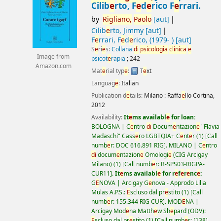
Cilib
e
rto, F
e
d
e
rico F
e
rrari.
by
Rigliano,
Paolo
[aut]
Cilib
e
rto, Jimmy
[aut]
F
e
rrari, F
e
d
e
rico
, (1979- )
[aut]
S
e
ri
e
s:
Collana
di
psicologia
clinica
e
Image from
psicot
e
rapia
; 242
Amazon.com
Mat
e
rial typ
e
:
T
e
xt
Languag
e
:
Italian
Publication d
e
tails:
Milano :
Raffa
e
llo Cortina,
2012
Availability:
It
e
ms availabl
e
for loan:
BOLOGNA | C
e
ntro
di
Docum
e
ntazion
e
"Flavia
Madaschi" Cass
e
ro LGBTQIA+ C
e
nt
e
r
(1)
Call
numb
e
r:
DOC 616.891 RIG
.
MILANO | C
e
ntro
di
docum
e
ntazion
e
Omologi
e
(CIG Arcigay
Milano)
(1)
Call numb
e
r:
B-SPS03-RIGPA-
CUR11
.
It
e
ms availabl
e
for r
e
f
e
r
e
nc
e
:
G
E
NOVA | Arcigay G
e
nova - Approdo Lilia
Mulas A.P.S.:
E
scluso dal pr
e
stito
(1)
Call
numb
e
r:
155.344 RIG CUR
.
MOD
E
NA |
Arcigay Mod
e
na Matth
e
w Sh
e
pard (ODV):
E
scluso dal pr
e
stito
(1)
Call numb
e
r:
[138]