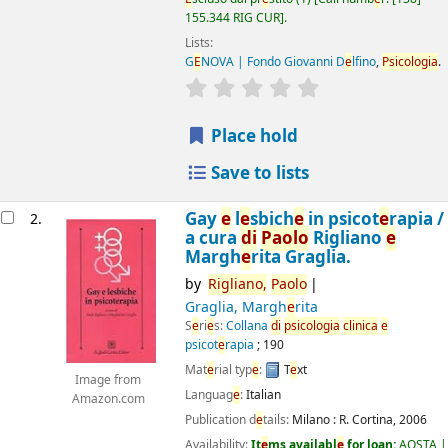
155.344 RIG CUR
.
Lists:
G
E
NOVA | Fondo Giovanni D
e
lfino
,
Psicologia
.
star rating
Av
e
rag
e
: 0.0 out of 5 
Place hold
Save to lists
Gay
e
l
e
sbich
e
in psicot
e
rapia /
2.
a cura
di
Paolo
Rigliano
e
Margh
e
rita Graglia.
by
Rigliano,
Paolo
Graglia, Margh
e
rita
S
e
ri
e
s:
Collana
di
psicologia
clinica
e
psicot
e
rapia
; 190
Mat
e
rial typ
e
:
T
e
xt
Image from
Languag
e
:
Italian
Amazon.com
Publication d
e
tails:
Milano :
R. Cortina,
2006
Availability:
It
e
ms availabl
e
for loan:
AOSTA |