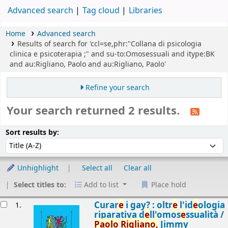
Advanced search
Tag cloud
Libraries
Home
Advanced search
Results of search for 'ccl=se,phr:"Collana di psicologia
clinica e psicoterapia ;" and su-to:Omosessuali and itype:BK
and au:Rigliano, Paolo and au:Rigliano, Paolo'
Refine your search
Your search returned 2 results.
Sort
Sort by:
Sort results by:
Unhighlight
Select all
Clear all
Select titles to:
Add to list
Place hold
esults
Curar
e
i gay? : oltr
e
l'id
e
ologia
1.
riparativa d
e
ll'omos
e
ssualità /
Paolo
Rigliano,
Jimmy