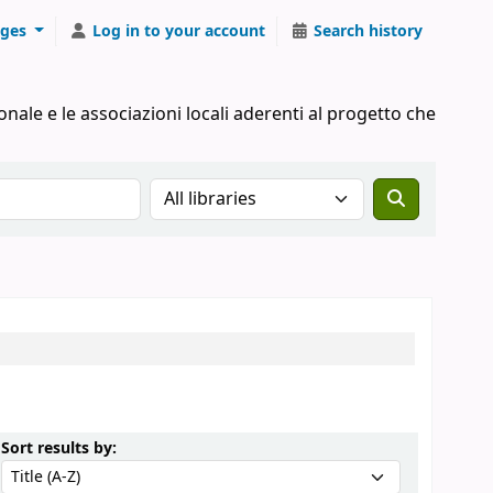
ges
Log in to your account
Search history
onale e le associazioni locali aderenti al progetto che
Search the catalog in:
Sort by:
Sort results by: