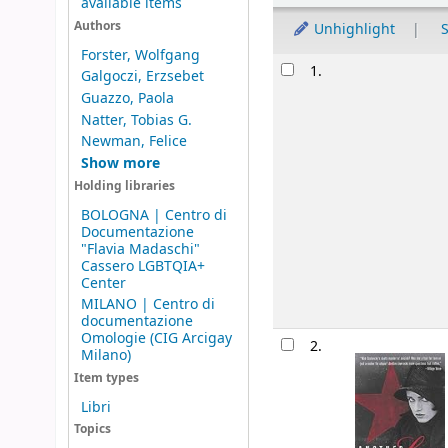
available items
Authors
Unhighlight
S
Forster, Wolfgang
Results
1.
Galgoczi, Erzsebet
Guazzo, Paola
Natter, Tobias G.
Newman, Felice
Show more
Holding libraries
BOLOGNA | Centro di
Documentazione
"Flavia Madaschi"
Cassero LGBTQIA+
Center
MILANO | Centro di
documentazione
Omologie (CIG Arcigay
2.
Milano)
Item types
Libri
Topics