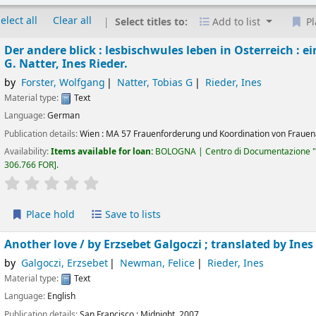
elect all
Clear all
Select titles to:
Add to list
Pl
Der andere blick : lesbischwules leben in Osterreich : e
G. Natter, Ines Rieder.
by
Forster, Wolfgang
Natter, Tobias G
Rieder, Ines
Material type:
Text
Language:
German
Publication details:
Wien :
MA 57 Frauenforderung und Koordination von Frauen
Availability:
Items available for loan:
BOLOGNA | Centro di Documentazione "
306.766 FOR
.
star rating
Average : 0.0 out of 5 stars
Place hold
Save to lists
Another love /
by Erzsebet Galgoczi ; translated by Ine
by
Galgoczi, Erzsebet
Newman, Felice
Rieder, Ines
Material type:
Text
Language:
English
Publication details:
San Francisco :
Midnight,
2007