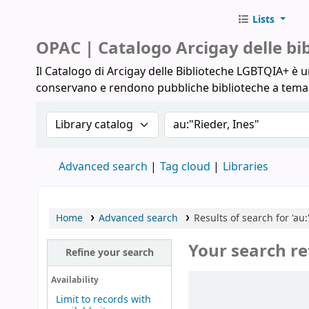
Lists
Biblioteche Arcigay
OPAC | Catalogo Arcigay delle b
Il Catalogo di Arcigay delle Biblioteche LGBTQIA+ è un
conservano e rendono pubbliche biblioteche a tem
Search the catalog by:
Search the catalog
Advanced search
Tag cloud
Libraries
Home
Advanced search
Results of search for 'au:
Your search re
Refine your search
Sort
Availability
Limit to records with