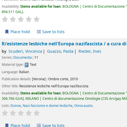
Availability:
Items available for loan:
BOLOGNA | Centro di Documentazione "
894.511 GAL
.
star rating
Average : 0.0 out of 5 stars
Place hold
Save to lists
R/esistenze lesbiche nell'Europa nazifascista /
a cura d
by
Scuderi, Vincenza
Guazzo, Paola
Rieder, Ines
Series:
Documenta
; 11
Material type:
Text
Language:
Italian
Publication details:
[Verona] :
Ombre corte,
2010
Other title:
Resistenze lesbiche nell'Europa nazifascista
Availability:
Items available for loan:
BOLOGNA | Centro di Documentazione "
306.766 GUA
.
MILANO | Centro di documentazione Omologie (CIG Arcigay Mi
Lists:
Donne
,
Nazi-fascismo e donne lesbiche
,
Omocausto
.
star rating
Average : 0.0 out of 5 stars
Place hold
Save to lists