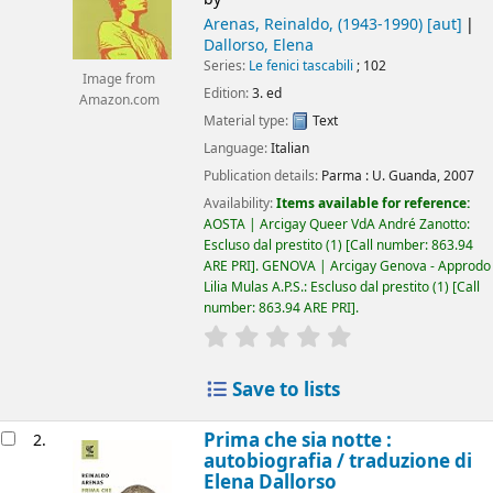
Arenas, Reinaldo
, (1943-1990)
[aut]
Dallorso, Elena
Series:
Le fenici tascabili
; 102
Image from
Edition:
3. ed
Amazon.com
Material type:
Text
Language:
Italian
Publication details:
Parma :
U. Guanda,
2007
Availability:
Items available for reference:
AOSTA | Arcigay Queer VdA André Zanotto:
Escluso dal prestito
(1)
Call number:
863.94
ARE PRI
.
GENOVA | Arcigay Genova - Approdo
Lilia Mulas A.P.S.: Escluso dal prestito
(1)
Call
number:
863.94 ARE PRI
.
star rating
Average : 0.0 out of 5 
Save to lists
Prima che sia notte :
2.
autobiografia /
traduzione di
Elena Dallorso