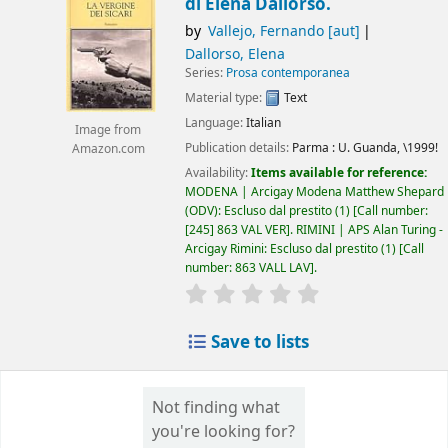
di Elena Dallorso.
by
Vallejo, Fernando
[aut]
Dallorso, Elena
Series:
Prosa contemporanea
Material type:
Text
Language:
Italian
Image from
Publication details:
Parma :
U. Guanda,
\1999!
Amazon.com
Availability:
Items available for reference:
MODENA | Arcigay Modena Matthew Shepard
(ODV): Escluso dal prestito
(1)
Call number:
[245] 863 VAL VER
.
RIMINI | APS Alan Turing -
Arcigay Rimini: Escluso dal prestito
(1)
Call
number:
863 VALL LAV
.
star rating
Average : 0.0 out of 5 
Save to lists
Not finding what
you're looking for?