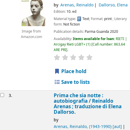
by
Arenas, Reinaldo
Dallorso, Elena
Edition:
10. ed
Material type:
Text
; Format:
print
; Literary
form:
Not fiction
Publication details:
Parma
Guanda
2020
Image from
Amazon.com
Availability:
Items available for loan:
RIETI |
Arcigay Rieti LGBT+
(1)
Call number:
863.64
ARE PRI
.
star rating
Average : 0.0 out of 5 
Place hold
Save to lists
Prima che sia notte :
3.
autobiografia /
Reinaldo
Arenas ; traduzione di Elena
Dallorso.
by
Arenas, Reinaldo
, (1943-1990)
[aut]