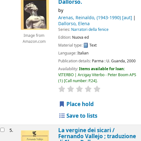
Dallorso.
by
Arenas, Reinaldo
, (1943-1990)
[aut]
Dallorso, Elena
Series:
Narratori della fenice
Image from
Edition:
Nuova ed
Amazon.com
Material type:
Text
Language:
Italian
Publication details:
Parma :
U. Guanda,
2000
Availability:
Items available for loan:
VITERBO | Arcigay Viterbo - Peter Boom APS
(1)
Call number:
P.24
.
star rating
Average : 0.0 out of 5 
Place hold
Save to lists
La vergine dei sicari /
5.
Fernando Vallejo ; traduzione