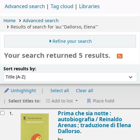
Advanced search
Tag cloud
Libraries
Home
Advanced search
Results of search for 'au:"Dallorso, Elena"'
Refine your search
Your search returned 5 results.
Sort
Sort by:
Sort results by:
Unhighlight
Select all
Clear all
Select titles to:
Add to list
Place hold
esults
Prima che sia notte :
1.
autobiografia /
Reinaldo
Arenas ; traduzione di Elena
Dallorso.
by