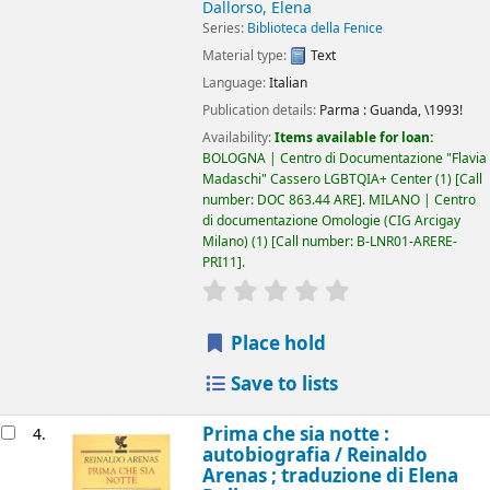
Dallorso, Elena
Series:
Biblioteca della Fenice
Material type:
Text
Language:
Italian
Publication details:
Parma :
Guanda,
\1993!
Availability:
Items available for loan:
BOLOGNA | Centro di Documentazione "Flavia
Madaschi" Cassero LGBTQIA+ Center
(1)
Call
number:
DOC 863.44 ARE
.
MILANO | Centro
di documentazione Omologie (CIG Arcigay
Milano)
(1)
Call number:
B-LNR01-ARERE-
PRI11
.
star rating
Average : 0.0 out of 5 
Place hold
Save to lists
Prima che sia notte :
4.
autobiografia /
Reinaldo
Arenas ; traduzione di Elena