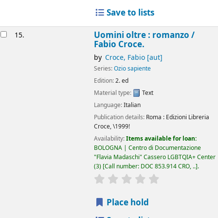
Save to lists
Uomini oltre : romanzo /
15.
Fabio Croce.
by
Croce, Fabio
[aut]
Series:
Ozio sapiente
Edition:
2. ed
Material type:
Text
Language:
Italian
Publication details:
Roma :
Edizioni Libreria
Croce,
\1999!
Availability:
Items available for loan:
BOLOGNA | Centro di Documentazione
"Flavia Madaschi" Cassero LGBTQIA+ Center
(3)
Call number:
DOC 853.914 CRO, ..
.
star rating
Average : 0.0 out of 5
Place hold