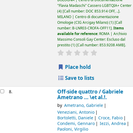
"Flavia Madaschi" Cassero LGBTQIA+ Center
(4)
Call number:
DOC 853.914 OFF, ..
.
MILANO | Centro di documentazione
Omologie (CIG Arcigay Milano)
(1)
Call
number:
B-LNR03-CROFA-OFF11
.
Items
available for reference:
ROMA | Archivio
Massimo Consoli Gay Center: Escluso dal
prestito
(1)
Call number:
853.9208 AMB
.
star rating
Average : 0.0 out of 5
Place hold
Save to lists
Off-side quattro /
Gabriele
8.
Ametrano ... \et al.!.
by
Ametrano, Gabriele
Veneziani, Antonio
Bortoletti, Daniele
Croce, Fabio
Condemi, Gennaro
Iezzi, Andrea
Paoloni, Virgilio