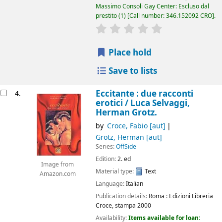
Massimo Consoli Gay Center: Escluso dal
prestito
(1)
Call number:
346.152092 CRO
.
star rating
Average : 0.0 out of 5
Place hold
Save to lists
Eccitante : due racconti
4.
erotici /
Luca Selvaggi,
Herman Grotz.
by
Croce, Fabio
[aut]
Grotz, Herman
[aut]
Series:
OffSide
Edition:
2. ed
Image from
Material type:
Text
Amazon.com
Language:
Italian
Publication details:
Roma :
Edizioni Libreria
Croce,
stampa 2000
Availability:
Items available for loan: