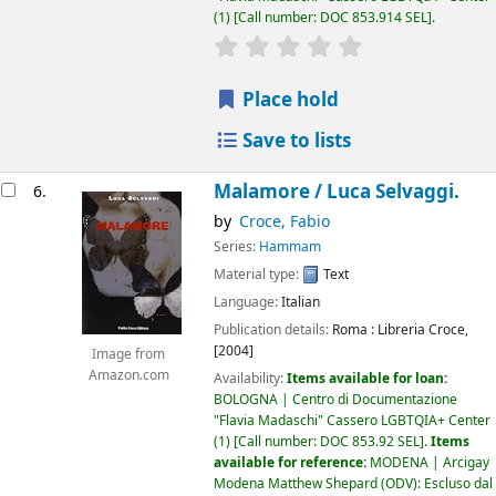
(1)
Call number:
DOC 853.914 SEL
.
star rating
Average : 0.0 out of 5
Place hold
Save to lists
Malamore /
Luca Selvaggi.
6.
by
Croce, Fabio
Series:
Hammam
Material type:
Text
Language:
Italian
Publication details:
Roma :
Libreria Croce,
[2004]
Image from
Amazon.com
Availability:
Items available for loan:
BOLOGNA | Centro di Documentazione
"Flavia Madaschi" Cassero LGBTQIA+ Center
(1)
Call number:
DOC 853.92 SEL
.
Items
available for reference:
MODENA | Arcigay
Modena Matthew Shepard (ODV): Escluso dal