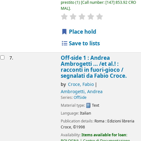
prestito
(1)
Call number:
[147] 853.92 CRO
MAL
.
star rating
Average : 0.0 out of 5
Place hold
Save to lists
Off-side 1 : Andrea
7.
Ambrogetti ... /et al.! :
racconti in fuori-gioco /
segnalati da Fabio Croce.
by
Croce, Fabio
Ambrogetti, Andrea
Series:
OffSide
Material type:
Text
Language:
Italian
Publication details:
Roma :
Edizioni libreria
Croce,
©1998
Availability:
Items available for loan:
BOLOGNA | Centro di Documentazione