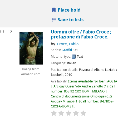
Place hold
Save to lists
Uomini oltre /
Fabio Croce ;
12.
prefazione di Fabio Croce.
by
Croce, Fabio
Series:
Graffiti
; 31
Material type:
Text
Language:
Italian
Image from
Publication details:
Pavona di Albano Laziale :
Amazon.com
Iacobelli,
2010
Availability:
Items available for loan:
AOSTA
| Arcigay Queer VdA André Zanotto
(1)
Call
number:
853.92 CRO UOM
.
MILANO |
Centro di documentazione Omologie (CIG
Arcigay Milano)
(1)
Call number:
B-LNR02-
CROFA-UOM31
.
star rating
Average : 0.0 out of 5