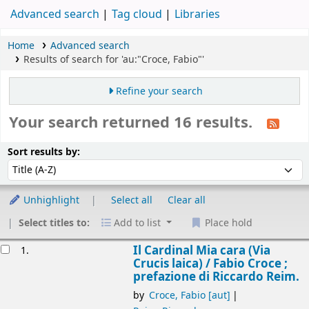
Advanced search
Tag cloud
Libraries
Home
Advanced search
Results of search for 'au:"Croce, Fabio"'
Refine your search
Your search returned 16 results.
Sort
Sort by:
Sort results by:
Unhighlight
Select all
Clear all
Select titles to:
Add to list
Place hold
esults
Il Cardinal Mia cara (Via
1.
Crucis laica) /
Fabio Croce ;
prefazione di Riccardo Reim.
by
Croce, Fabio
[aut]