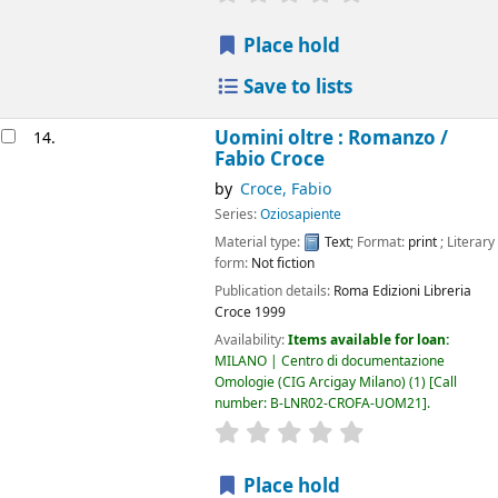
Place hold
Save to lists
Uomini oltre : Romanzo /
14.
Fabio Croce
by
Croce, Fabio
Series:
Oziosapiente
Material type:
Text
; Format:
print
; Literary
form:
Not fiction
Publication details:
Roma
Edizioni Libreria
Croce
1999
Availability:
Items available for loan:
MILANO | Centro di documentazione
Omologie (CIG Arcigay Milano)
(1)
Call
number:
B-LNR02-CROFA-UOM21
.
star rating
Average : 0.0 out of 5
Place hold