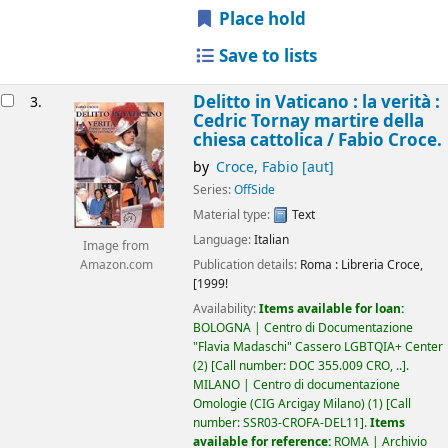
Place hold
Save to lists
Delitto in Vaticano : la verità :
3.
Cedric Tornay martire della
chiesa cattolica /
Fabio Croce.
by
Croce, Fabio
[aut]
Series:
OffSide
Material type:
Text
Language:
Italian
Image from
Publication details:
Roma :
Libreria Croce,
Amazon.com
[1999!
Availability:
Items available for loan:
BOLOGNA | Centro di Documentazione
"Flavia Madaschi" Cassero LGBTQIA+ Center
(2)
Call number:
DOC 355.009 CRO, ..
.
MILANO | Centro di documentazione
Omologie (CIG Arcigay Milano)
(1)
Call
number:
SSR03-CROFA-DEL11
.
Items
available for reference:
ROMA | Archivio