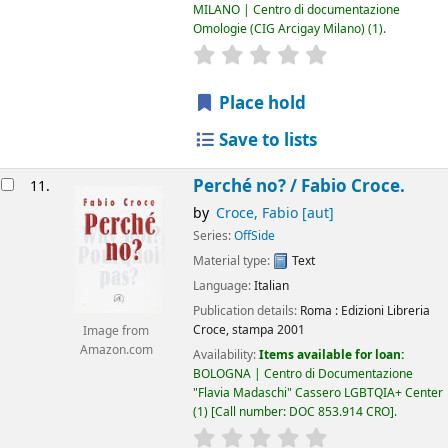
MILANO | Centro di documentazione
Omologie (CIG Arcigay Milano)
(1).
star rating
Average : 0.0 out of 5
Place hold
Save to lists
Perché no? /
Fabio Croce.
11.
by
Croce, Fabio
[aut]
Series:
OffSide
Material type:
Text
Language:
Italian
Publication details:
Roma :
Edizioni Libreria
Croce,
stampa 2001
Image from
Amazon.com
Availability:
Items available for loan:
BOLOGNA | Centro di Documentazione
"Flavia Madaschi" Cassero LGBTQIA+ Center
(1)
Call number:
DOC 853.914 CRO
.
star rating
Average : 0.0 out of 5