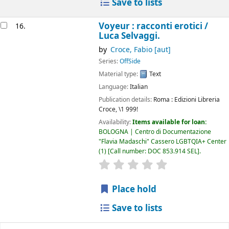
Save to lists
Voyeur : racconti erotici /
16.
Luca Selvaggi.
by
Croce, Fabio
[aut]
Series:
OffSide
Material type:
Text
Language:
Italian
Publication details:
Roma :
Edizioni Libreria
Croce, \1 999!
Availability:
Items available for loan:
BOLOGNA | Centro di Documentazione
"Flavia Madaschi" Cassero LGBTQIA+ Center
(1)
Call number:
DOC 853.914 SEL
.
star rating
Average : 0.0 out of 5
Place hold
Save to lists