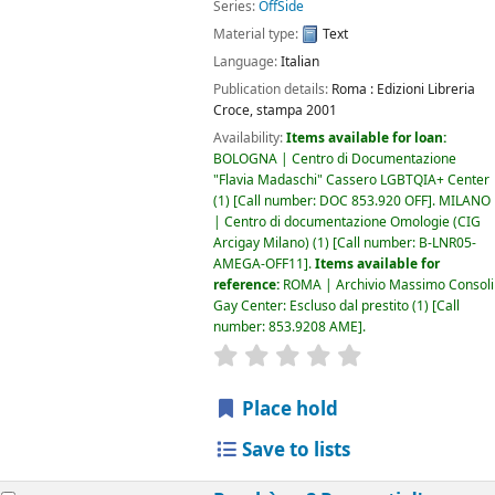
Series:
OffSide
Material type:
Text
Language:
Italian
Publication details:
Roma :
Edizioni Libreria
Croce,
stampa 2001
Availability:
Items available for loan:
BOLOGNA | Centro di Documentazione
"Flavia Madaschi" Cassero LGBTQIA+ Center
(1)
Call number:
DOC 853.920 OFF
.
MILANO
| Centro di documentazione Omologie (CIG
Arcigay Milano)
(1)
Call number:
B-LNR05-
AMEGA-OFF11
.
Items available for
reference:
ROMA | Archivio Massimo Consoli
Gay Center: Escluso dal prestito
(1)
Call
number:
853.9208 AME
.
star rating
Average : 0.0 out of 5
Place hold
Save to lists