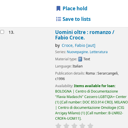
Place hold
Save to lists
Uomini oltre : romanzo /
13.
Fabio Croce.
by
Croce, Fabio
[aut]
Series:
Nuovepagine. Letteratura
Material type:
Text
Language:
Italian
Publication details:
Roma :
Serarcangeli,
c1996
Availability:
Items available for loan:
BOLOGNA | Centro di Documentazione
"Flavia Madaschi" Cassero LGBTQIA+ Center
(1)
Call number:
DOC 853.914 CRO
.
MILANO
| Centro di documentazione Omologie (CIG
Arcigay Milano)
(1)
Call number:
B-LNR02-
CROFA-UOM11
.
star rating
Average : 0.0 out of 5