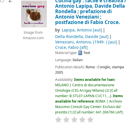
Cucina gay : facile e creativa /
2.
Antonio Lapipa, Davide Della
Rondella ; prefazione di
Antonio Veneziani ;
postfazione di Fabio Croce.
by
Lapipa, Antonio
[aut]
Image from
Della Rondella, Davide
[aut]
Amazon.com
Veneziani, Antonio
, (1949- )
[aui]
Croce, Fabio
[aft]
Material type:
Text
Language:
Italian
Publication details:
Roma :
Coniglio,
stampa
2005
Availability:
Items available for loan:
MILANO | Centro di documentazione
Omologie (CIG Arcigay Milano)
(2)
Call
number:
B-STL07-LAPAN-CUC11, ..
.
Items
available for reference:
ROMA | Archivio
Massimo Consoli Gay Center: Escluso dal
prestito
(1)
Call number:
641.306766 LAP
.
star rating
Average : 0.0 out of 5