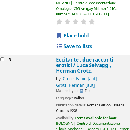
MILANO | Centro di documentazione
Omologie (CIG Arcigay Milano)
(1)
Call
number:
B-LNR03-SELLU-ECC11
.
star rating
Average : 0.0 out of 5
Place hold
Save to lists
Eccitante : due racconti
5.
erotici /
Luca Selvaggi,
Herman Grotz.
by
Croce, Fabio
[aut]
Grotz, Herman
[aut]
Material type:
Text
Language:
Italian
Publication details:
Roma :
Edizioni Libreria
Croce,
s1998
Availability:
Items available for loan:
BOLOGNA | Centro di Documentazione
"Flavia Madaschi" Cassero LGBTQIA+ Center