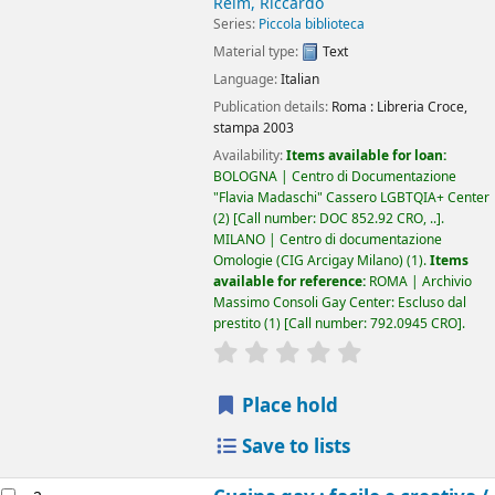
Reim, Riccardo
Series:
Piccola biblioteca
Material type:
Text
Language:
Italian
Publication details:
Roma :
Libreria Croce,
stampa 2003
Availability:
Items available for loan:
BOLOGNA | Centro di Documentazione
"Flavia Madaschi" Cassero LGBTQIA+ Center
(2)
Call number:
DOC 852.92 CRO, ..
.
MILANO | Centro di documentazione
Omologie (CIG Arcigay Milano)
(1).
Items
available for reference:
ROMA | Archivio
Massimo Consoli Gay Center: Escluso dal
prestito
(1)
Call number:
792.0945 CRO
.
star rating
Average : 0.0 out of 5
Place hold
Save to lists