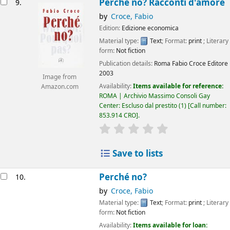
Perchè no? Racconti d'amore
9.
by
Croce, Fabio
Edition:
Edizione economica
Material type:
Text
; Format:
print
; Literary
form:
Not fiction
Publication details:
Roma
Fabio Croce Editore
2003
Image from
Availability:
Items available for reference:
Amazon.com
ROMA | Archivio Massimo Consoli Gay
Center: Escluso dal prestito
(1)
Call number:
853.914 CRO
.
star rating
Average : 0.0 out of 5
Save to lists
Perché no?
10.
by
Croce, Fabio
Material type:
Text
; Format:
print
; Literary
form:
Not fiction
Availability:
Items available for loan: