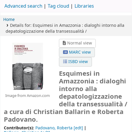
Advanced search
Tag cloud
Libraries
Home
Details for:
Esquimesi in Amazzonia :
dialoghi intorno alla
depatologizzazione della transessualità /
Normal view
MARC view
ISBD view
Esquimesi in
Amazzonia : dialoghi
intorno alla
depatologizzazione
Image from Amazon.com
della transessualità /
a cura di Christian Ballarin e Roberta
Padovano.
Contributor(s):
Padovano, Roberta
[edt]