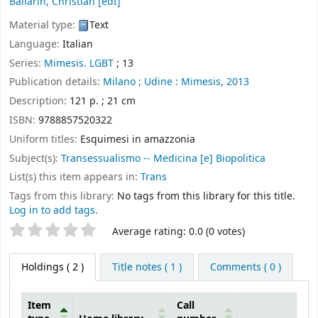
Ballarin, Christian
[edt]
Material type:
Text
Language:
Italian
Series:
Mimesis. LGBT
; 13
Publication details:
Milano ;
Udine :
Mimesis,
2013
Description:
121 p. ; 21 cm
ISBN:
9788857520322
Uniform titles:
Esquimesi in amazzonia
Subject(s):
Transessualismo -- Medicina [e] Biopolitica
List(s) this item appears in:
Trans
Tags from this library:
No tags from this library for this title.
Log in to add tags.
Star ratings
Average rating: 0.0 (0 votes)
Holdings
( 2 )
Title notes ( 1 )
Comments ( 0 )
Item
Call