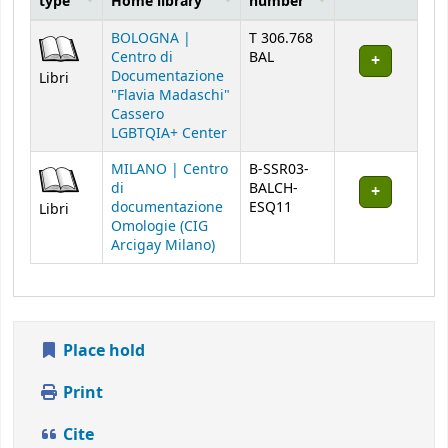
type
Home library
number
Holdings
BOLOGNA |
T 306.768
Centro di
BAL
Documentazione
Libri
"Flavia Madaschi"
Cassero
LGBTQIA+ Center
MILANO | Centro
B-SSR03-
di
BALCH-
documentazione
ESQ11
Libri
Omologie (CIG
Arcigay Milano)
Place hold
Print
Cite