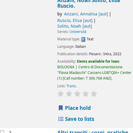
Anzani, Noah Solito, Elisa
Ruscio.
by
Anzani, Annalisa
[aut]
Ruscio, Elisa
[aut]
Solito, Noah
[aut]
Series:
Università
Material type:
Text
Language:
Italian
Publication details:
Pesaro :
Intra,
2022
Availability:
Items available for loan:
BOLOGNA | Centro di Documentazione
"Flavia Madaschi" Cassero LGBTQIA+ Center
(1)
Call number:
T 306.768 ANZ
.
Lists:
Trans
.
star rating
Average : 0.0 out of 5
Place hold
Save to lists
Altri transiti : corpi, pratiche,
2.