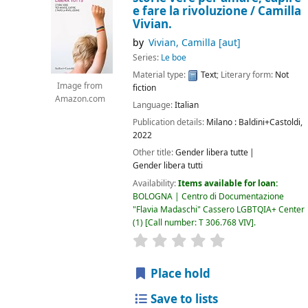
e fare la rivoluzione /
Camilla
Vivian.
by
Vivian, Camilla
[aut]
Series:
Le boe
Material type:
Text
; Literary form:
Not
Image from
fiction
Amazon.com
Language:
Italian
Publication details:
Milano :
Baldini+Castoldi,
2022
Other title:
Gender libera tutte
Gender libera tutti
Availability:
Items available for loan:
BOLOGNA | Centro di Documentazione
"Flavia Madaschi" Cassero LGBTQIA+ Center
(1)
Call number:
T 306.768 VIV
.
star rating
Average : 0.0 out of 5
Place hold
Save to lists