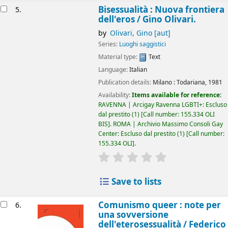
Bisessualità : Nuova frontiera
5.
dell'eros /
Gino Olivari.
by
Olivari, Gino
[aut]
Series:
Luoghi saggistici
Material type:
Text
Language:
Italian
Publication details:
Milano :
Todariana,
1981
Availability:
Items available for reference:
RAVENNA | Arcigay Ravenna LGBTI+: Escluso
dal prestito
(1)
Call number:
155.334 OLI
BIS
.
ROMA | Archivio Massimo Consoli Gay
Center: Escluso dal prestito
(1)
Call number:
155.334 OLI
.
star rating
Average : 0.0 out of 5
Save to lists
Comunismo queer : note per
6.
una sovversione
dell'eterosessualità /
Federico