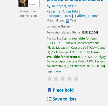
by
Ruggieri, Vezio
Ravenna, Anna Rita
Image from
Chianura, Luca
Callieri, Bruno
Amazon.com
Material type:
Text
Language:
Italian
Publication details:
Roma :
EUR,
[2006]
Availability:
Items available for loan:
BOLOGNA | Centro di Documentazione
"Flavia Madaschi" Cassero LGBTQIA+ Center
(1)
Call number:
T 305.321 CHI
.
Items
available for reference:
GENOVA | Arcigay
Genova - Approdo Lilia Mulas A.P.S.: Escluso
dal prestito
(1)
Call number:
305.3 CHI ESI
.
Lists:
Trans
.
star rating
Average : 0.0 out of 5
Place hold
Save to lists