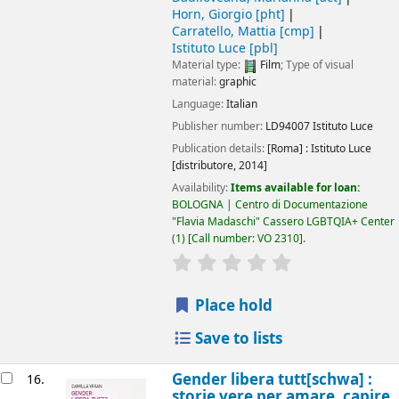
Horn, Giorgio
[pht]
Carratello, Mattia
[cmp]
Istituto Luce
[pbl]
Material type:
Film
; Type of visual
material:
graphic
Language:
Italian
Publisher number:
LD94007 Istituto Luce
Publication details:
[Roma] :
Istituto Luce
[distributore,
2014]
Availability:
Items available for loan:
BOLOGNA | Centro di Documentazione
"Flavia Madaschi" Cassero LGBTQIA+ Center
(1)
Call number:
VO 2310
.
star rating
Average : 0.0 out of 5
Place hold
Save to lists
Gender libera tutt[schwa] :
16.
storie vere per amare, capire