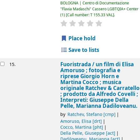
BOLOGNA | Centro di Documentazione
"Flavia Madaschi" Cassero LGBTQIA+ Center
(1)
Call number:
T 155.33 VAL
.
star rating
Average : 0.0 out of 5
Place hold
Save to lists
Fuoristrada /
un film di Elisa
15.
Amoruso ; fotografia e
riprese Giorgio Horn e
Martina Cocco ; musica
originale Ratchev & Carratello
; prodotto da Alfredo Covelli ;
Interpreti: Giuseppe Della
Pelle, Marianna Dadiloveanu.
by
Ratchev, Stefano
[cmp]
Amoruso, Elisa
[drt]
Cocco, Martina
[pht]
Della Pelle, Giuseppe
[act]
Dadiloveanu, Marianna
[act]