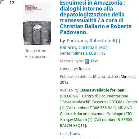
Esquimesi in Amazzonia :
12.
dialoghi intorno alla
depatologizzazione della
transessualità /
a cura di
Christian Ballarin e Roberta
Padovano.
by
Padovano, Roberta
[edt]
Ballarin, Christian
[edt]
Image from
Series:
Mimesis. LGBT
; 13
Amazon.com
Material type:
Text
Language:
Italian
Publication details:
Milano ; Udine :
Mimesis,
2013
Availability:
Items available for loan:
BOLOGNA | Centro di Documentazione
"Flavia Madaschi" Cassero LGBTQIA+ Center
(1)
Call number:
T 306.768 BAL
.
MILANO |
Centro di documentazione Omologie (CIG
Arcigay Milano)
(1)
Call number:
B-SSR03-
BALCH-ESQ11
.
Lists:
Trans
.