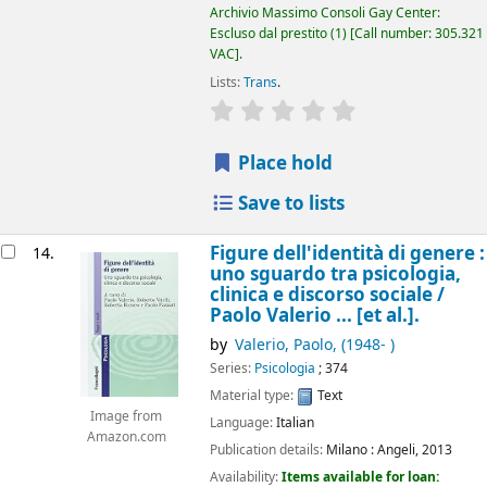
Archivio Massimo Consoli Gay Center:
Escluso dal prestito
(1)
Call number:
305.321
VAC
.
Lists:
Trans
.
star rating
Average : 0.0 out of 5
Place hold
Save to lists
Figure dell'identità di genere :
14.
uno sguardo tra psicologia,
clinica e discorso sociale /
Paolo Valerio ... [et al.].
by
Valerio, Paolo
, (1948- )
Series:
Psicologia
; 374
Material type:
Text
Image from
Language:
Italian
Amazon.com
Publication details:
Milano :
Angeli,
2013
Availability:
Items available for loan: