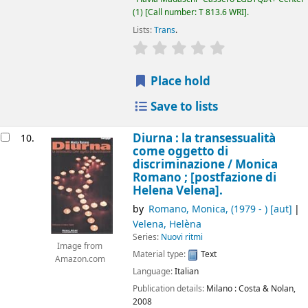
(1)
Call number:
T 813.6 WRI
.
Lists:
Trans
.
star rating
Average : 0.0 out of 5
Place hold
Save to lists
Diurna : la transessualità
10.
come oggetto di
discriminazione /
Monica
Romano ; [postfazione di
Helena Velena].
by
Romano, Monica
, (1979 - )
[aut]
Velena, Helèna
Series:
Nuovi ritmi
Image from
Material type:
Text
Amazon.com
Language:
Italian
Publication details:
Milano :
Costa & Nolan,
2008