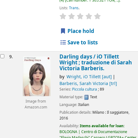
(4)
Call number:
T 305.321 TON, ..
.
Lists:
Trans
.
star rating
Average : 0.0 out of 5
Place hold
Save to lists
Darling days /
iO Tillett
9.
Wright ; traduzione di Sarah
Victoria Barberis.
by
Wright, iO Tillett
[aut]
Barberis, Sarah Victoria
[trl]
Series:
Piccola cultura
; 89
Material type:
Text
Image from
Language:
Italian
Amazon.com
Publication details:
Milano :
Il saggiatore,
2016
Availability:
Items available for loan:
BOLOGNA | Centro di Documentazione
"Flavia Madaschi" Cassero LGBTQIA+ Center