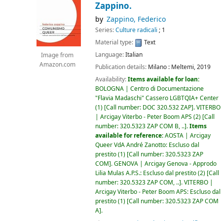
Zappino.
by
Zappino, Federico
Series:
Culture radicali
; 1
Material type:
Text
Language:
Italian
Image from
Amazon.com
Publication details:
Milano :
Meltemi,
2019
Availability:
Items available for loan:
BOLOGNA | Centro di Documentazione
"Flavia Madaschi" Cassero LGBTQIA+ Center
(1)
Call number:
DOC 320.532 ZAP
.
VITERBO
| Arcigay Viterbo - Peter Boom APS
(2)
Call
number:
320.5323 ZAP COM B, ..
.
Items
available for reference:
AOSTA | Arcigay
Queer VdA André Zanotto: Escluso dal
prestito
(1)
Call number:
320.5323 ZAP
COM
.
GENOVA | Arcigay Genova - Approdo
Lilia Mulas A.P.S.: Escluso dal prestito
(2)
Call
number:
320.5323 ZAP COM, ..
.
VITERBO |
Arcigay Viterbo - Peter Boom APS: Escluso dal
prestito
(1)
Call number:
320.5323 ZAP COM
A
.