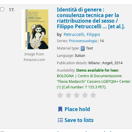
Identità di genere :
17.
consulenza tecnica per la
riattribuzione del sesso /
Filippo Petruccelli ... [et al.].
by
Petruccelli, Filippo
Series:
Psicosessuologia
; 14
Material type:
Text
Image from
Language:
Italian
Amazon.com
Publication details:
Milano :
Angeli,
2014
Availability:
Items available for loan:
BOLOGNA | Centro di Documentazione
"Flavia Madaschi" Cassero LGBTQIA+ Center
(1)
Call number:
T 155.3 PET
.
star rating
Average : 0.0 out of 5
Place hold
Save to lists