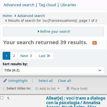
Advanced search
Tag cloud
Libraries
Home
Advanced search
Results of search for 'su:{Transessualismo}', page 1 of 2
Refine your search
Your search returned 39 results.
Sort
1
2
Next
Last
Sort by:
Sort results by:
Unhighlight
Select all
Clear all
Select titles to:
Add to list
Place hold
esults
Alleat[e] : voci trans a dialogo
1.
con la psicologia /
Annalisa