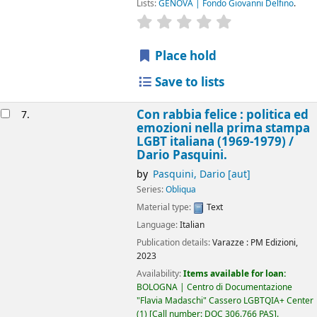
Lists:
GENOVA | Fondo Giovanni Delfino
.
star rating
Average : 0.0 out of 5
Place hold
Save to lists
Con rabbia felice : politica ed
7.
emozioni nella prima stampa
LGBT italiana (1969-1979) /
Dario Pasquini.
by
Pasquini, Dario
[aut]
Series:
Obliqua
Material type:
Text
Language:
Italian
Publication details:
Varazze :
PM Edizioni,
2023
Availability:
Items available for loan:
BOLOGNA | Centro di Documentazione
"Flavia Madaschi" Cassero LGBTQIA+ Center
(1)
Call number:
DOC 306.766 PAS
.