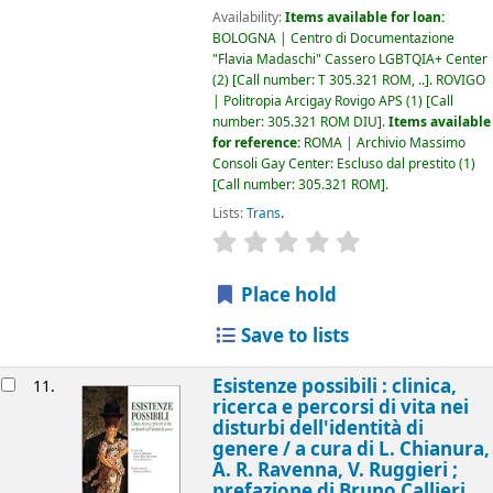
Availability:
Items available for loan:
BOLOGNA | Centro di Documentazione
"Flavia Madaschi" Cassero LGBTQIA+ Center
(2)
Call number:
T 305.321 ROM, ..
.
ROVIGO
| Politropia Arcigay Rovigo APS
(1)
Call
number:
305.321 ROM DIU
.
Items available
for reference:
ROMA | Archivio Massimo
Consoli Gay Center: Escluso dal prestito
(1)
Call number:
305.321 ROM
.
Lists:
Trans
.
star rating
Average : 0.0 out of 5
Place hold
Save to lists
Esistenze possibili : clinica,
11.
ricerca e percorsi di vita nei
disturbi dell'identità di
genere /
a cura di L. Chianura,
A. R. Ravenna, V. Ruggieri ;
prefazione di Bruno Callieri.