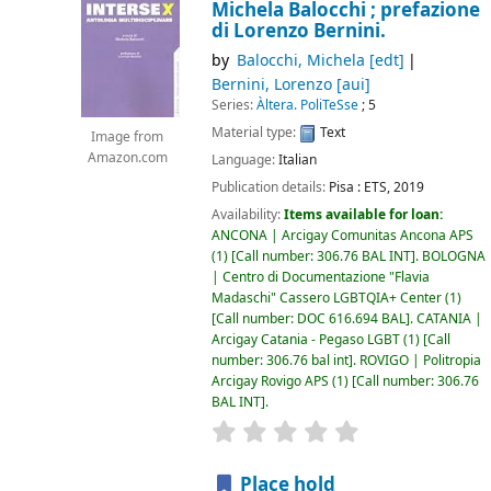
Michela Balocchi ; prefazione
di Lorenzo Bernini.
by
Balocchi, Michela
[edt]
Bernini, Lorenzo
[aui]
Series:
Àltera. PoliTeSse
; 5
Material type:
Text
Image from
Amazon.com
Language:
Italian
Publication details:
Pisa :
ETS,
2019
Availability:
Items available for loan:
ANCONA | Arcigay Comunitas Ancona APS
(1)
Call number:
306.76 BAL INT
.
BOLOGNA
| Centro di Documentazione "Flavia
Madaschi" Cassero LGBTQIA+ Center
(1)
Call number:
DOC 616.694 BAL
.
CATANIA |
Arcigay Catania - Pegaso LGBT
(1)
Call
number:
306.76 bal int
.
ROVIGO | Politropia
Arcigay Rovigo APS
(1)
Call number:
306.76
BAL INT
.
star rating
Average : 0.0 out of 5
Place hold