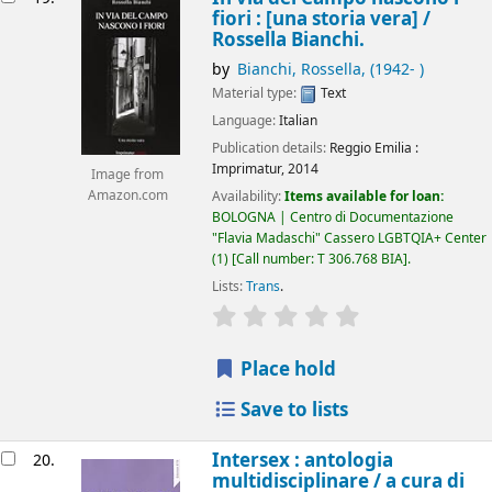
fiori : [una storia vera] /
Rossella Bianchi.
by
Bianchi, Rossella
, (1942- )
Material type:
Text
Language:
Italian
Publication details:
Reggio Emilia :
Imprimatur,
2014
Image from
Amazon.com
Availability:
Items available for loan:
BOLOGNA | Centro di Documentazione
"Flavia Madaschi" Cassero LGBTQIA+ Center
(1)
Call number:
T 306.768 BIA
.
Lists:
Trans
.
star rating
Average : 0.0 out of 5
Place hold
Save to lists
Intersex : antologia
20.
multidisciplinare /
a cura di