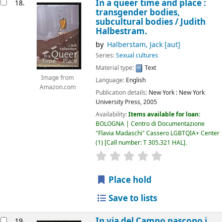
In a queer time and place :
18.
transgender bodies,
subcultural bodies /
Judith
Halbestram.
by
Halberstam, Jack
[aut]
Series:
Sexual cultures
Material type:
Text
Image from
Language:
English
Amazon.com
Publication details:
New York :
New York
University Press,
2005
Availability:
Items available for loan:
BOLOGNA | Centro di Documentazione
"Flavia Madaschi" Cassero LGBTQIA+ Center
(1)
Call number:
T 305.321 HAL
.
star rating
Average : 0.0 out of 5
Place hold
Save to lists
In via del Campo nascono i
19.