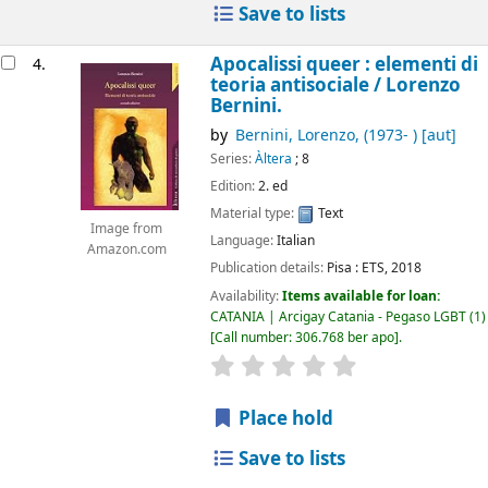
Save to lists
Apocalissi queer : elementi di
4.
teoria antisociale /
Lorenzo
Bernini.
by
Bernini, Lorenzo
, (1973- )
[aut]
Series:
Àltera
; 8
Edition:
2. ed
Material type:
Text
Image from
Language:
Italian
Amazon.com
Publication details:
Pisa :
ETS,
2018
Availability:
Items available for loan:
CATANIA | Arcigay Catania - Pegaso LGBT
(1)
Call number:
306.768 ber apo
.
star rating
Average : 0.0 out of 5
Place hold
Save to lists