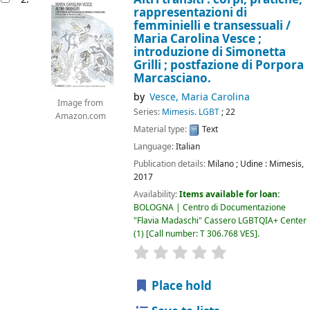
rappresentazioni di
femminielli e transessuali /
Maria Carolina Vesce ;
introduzione di Simonetta
Grilli ; postfazione di Porpora
Marcasciano.
by
Vesce, Maria Carolina
Image from
Series:
Mimesis. LGBT
; 22
Amazon.com
Material type:
Text
Language:
Italian
Publication details:
Milano ; Udine :
Mimesis,
2017
Availability:
Items available for loan:
BOLOGNA | Centro di Documentazione
"Flavia Madaschi" Cassero LGBTQIA+ Center
(1)
Call number:
T 306.768 VES
.
star rating
Average : 0.0 out of 5
Place hold