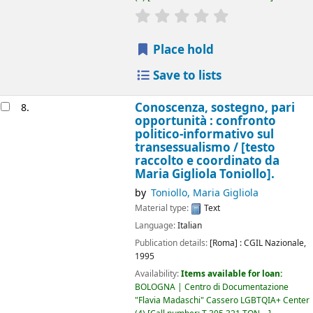
star rating
Average : 0.0 out of 5
Place hold
Save to lists
Conoscenza, sostegno, pari
8.
opportunità : confronto
politico-informativo sul
transessualismo /
[testo
raccolto e coordinato da
Maria Gigliola Toniollo].
by
Toniollo, Maria Gigliola
Material type:
Text
Language:
Italian
Publication details:
[Roma] :
CGIL Nazionale,
1995
Availability:
Items available for loan:
BOLOGNA | Centro di Documentazione
"Flavia Madaschi" Cassero LGBTQIA+ Center