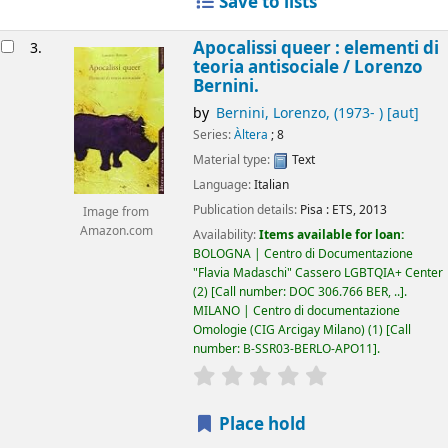
Save to lists
Apocalissi queer : elementi di
3.
teoria antisociale /
Lorenzo
Bernini.
by
Bernini, Lorenzo
, (1973- )
[aut]
Series:
Àltera
; 8
Material type:
Text
Language:
Italian
Publication details:
Pisa :
ETS,
2013
Image from
Amazon.com
Availability:
Items available for loan:
BOLOGNA | Centro di Documentazione
"Flavia Madaschi" Cassero LGBTQIA+ Center
(2)
Call number:
DOC 306.766 BER, ..
.
MILANO | Centro di documentazione
Omologie (CIG Arcigay Milano)
(1)
Call
number:
B-SSR03-BERLO-APO11
.
star rating
Average : 0.0 out of 5
Place hold