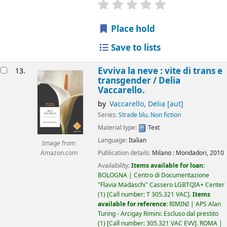
star rating
Average : 0.0 out of 5
Place hold
Save to lists
Evviva la neve : vite di trans e
13.
transgender /
Delia
Vaccarello.
by
Vaccarello, Delia
[aut]
Series:
Strade blu. Non fiction
Material type:
Text
Language:
Italian
Image from
Publication details:
Milano :
Mondadori,
2010
Amazon.com
Availability:
Items available for loan:
BOLOGNA | Centro di Documentazione
"Flavia Madaschi" Cassero LGBTQIA+ Center
(1)
Call number:
T 305.321 VAC
.
Items
available for reference:
RIMINI | APS Alan
Turing - Arcigay Rimini: Escluso dal prestito
(1)
Call number:
305.321 VAC EVV
.
ROMA |