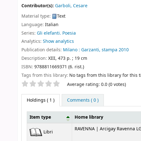
Contributor(s):
Garboli, Cesare
Material type:
Text
Language:
Italian
Series:
Gli elefanti. Poesia
Analytics:
Show analytics
Publication details:
Milano :
Garzanti,
stampa 2010
Description:
XIII, 473 p. ; 19 cm
ISBN:
9788811669371 (6. rist.)
Tags from this library:
No tags from this library for this ti
Star ratings
Average rating: 0.0 (0 votes)
Holdings
( 1 )
Comments ( 0 )
Item type
Home library
Holdings
RAVENNA | Arcigay Ravenna L
Libri