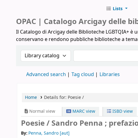
Lists
Biblioteche Arcigay
OPAC | Catalogo Arcigay delle b
Il Catalogo di Arcigay delle Biblioteche LGBTQIA+ è un
conservano e rendono pubbliche biblioteche a tem
Search the catalog by:
Search the catalog
Advanced search
Tag cloud
Libraries
Home
Details for:
Poesie /
Normal view
MARC view
ISBD view
Poesie /
Sandro Penna ; prefazio
By:
Penna, Sandro
[aut]