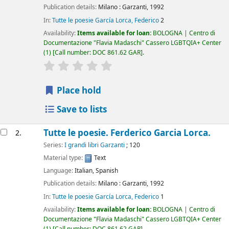
Publication details:
Milano :
Garzanti,
1992
In:
Tutte le poesie García Lorca, Federico
2
Availability:
Items available for loan:
BOLOGNA | Centro di
Documentazione "Flavia Madaschi" Cassero LGBTQIA+ Center
(1)
Call number:
DOC 861.62 GAR
.
star rating
Average : 0.0 out of 5 stars
Place hold
Save to lists
Tutte le poesie.
Ferderico Garcia Lorca.
2.
Series:
I grandi libri Garzanti
; 120
Material type:
Text
Language:
Italian
,
Spanish
Publication details:
Milano :
Garzanti,
1992
In:
Tutte le poesie García Lorca, Federico
1
Availability:
Items available for loan:
BOLOGNA | Centro di
Documentazione "Flavia Madaschi" Cassero LGBTQIA+ Center
(1)
Call number:
DOC 861.62 GAR
.