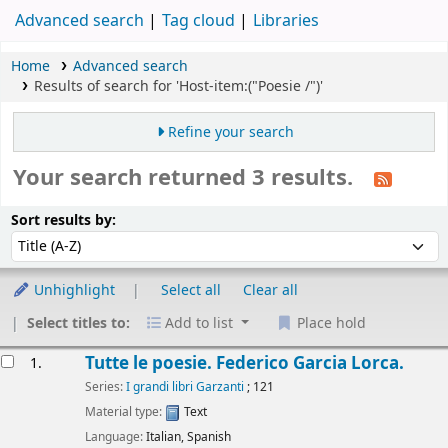
Advanced search
Tag cloud
Libraries
Home
Advanced search
Results of search for 'Host-item:("Poesie /")'
Refine your search
Your search returned 3 results.
Sort
Sort by:
Sort results by:
Unhighlight
Select all
Clear all
Select titles to:
Add to list
Place hold
esults
Tutte le poesie.
Federico Garcia Lorca.
1.
Series:
I grandi libri Garzanti
; 121
Material type:
Text
Language:
Italian
,
Spanish