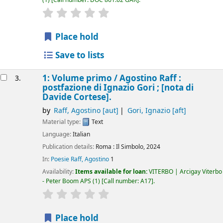
star rating
Average : 0.0 out of 5 stars
Place hold
Save to lists
1: Volume primo /
Agostino Raff :
3.
postfazione di Ignazio Gori ; [nota di
Davide Cortese].
by
Raff, Agostino
[aut]
Gori, Ignazio
[aft]
Material type:
Text
Language:
Italian
Publication details:
Roma :
Il Simbolo,
2024
In:
Poesie Raff, Agostino
1
Availability:
Items available for loan:
VITERBO | Arcigay Viterbo
- Peter Boom APS
(1)
Call number:
A17
.
star rating
Average : 0.0 out of 5 stars
Place hold