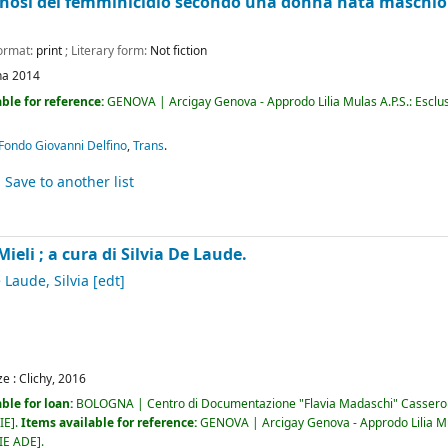
gnosi del femminicidio secondo una donna nata maschio
Format:
print
; Literary form:
Not fiction
na
2014
ble for reference:
GENOVA | Arcigay Genova - Approdo Lilia Mulas A.P.S.: Esclus
ondo Giovanni Delfino
,
Trans
.
Save to another list
ieli ; a cura di Silvia De Laude.
 Laude, Silvia
[edt]
ze :
Clichy,
2016
ble for loan:
BOLOGNA | Centro di Documentazione "Flavia Madaschi" Casser
IE
.
Items available for reference:
GENOVA | Arcigay Genova - Approdo Lilia Mula
IE ADE
.