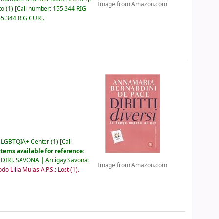
Image from Amazon.com
to
(1)
Call number:
155.344 RIG
55.344 RIG CUR
.
o LGBTQIA+ Center
(1)
Call
Items available for reference:
 DIR
.
SAVONA | Arcigay Savona:
Image from Amazon.com
 Lilia Mulas A.P.S.: Lost
(1).