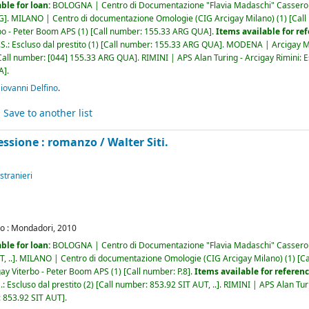
ble for loan:
BOLOGNA | Centro di Documentazione "Flavia Madaschi" Casser
G
.
MILANO | Centro di documentazione Omologie (CIG Arcigay Milano)
(1)
Call
bo - Peter Boom APS
(1)
Call number:
155.33 ARG QUA
.
Items available for re
S.: Escluso dal prestito
(1)
Call number:
155.33 ARG QUA
.
MODENA | Arcigay M
Call number:
[044] 155.33 ARG QUA
.
RIMINI | APS Alan Turing - Arcigay Rimini: E
A
.
ovanni Delfino
.
Save to another list
sessione : romanzo /
Walter Siti.
 stranieri
o :
Mondadori,
2010
ble for loan:
BOLOGNA | Centro di Documentazione "Flavia Madaschi" Casser
, ..
.
MILANO | Centro di documentazione Omologie (CIG Arcigay Milano)
(1)
Ca
ay Viterbo - Peter Boom APS
(1)
Call number:
P.8
.
Items available for referen
.: Escluso dal prestito
(2)
Call number:
853.92 SIT AUT, ..
.
RIMINI | APS Alan Turi
:
853.92 SIT AUT
.