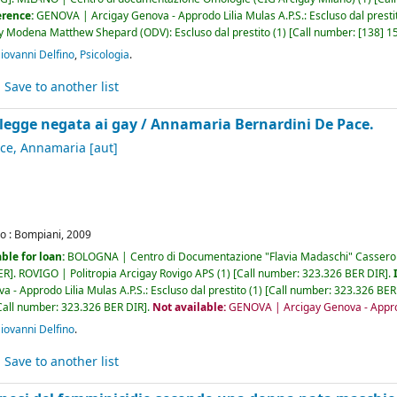
erence:
GENOVA | Arcigay Genova - Approdo Lilia Mulas A.P.S.: Escluso dal presti
 Modena Matthew Shepard (ODV): Escluso dal prestito
(1)
Call number:
[138] 1
ovanni Delfino
,
Psicologia
.
Save to another list
la legge negata ai gay /
Annamaria Bernardini De Pace.
ace, Annamaria
[aut]
o :
Bompiani,
2009
ble for loan:
BOLOGNA | Centro di Documentazione "Flavia Madaschi" Casser
ER
.
ROVIGO | Politropia Arcigay Rovigo APS
(1)
Call number:
323.326 BER DIR
.
- Approdo Lilia Mulas A.P.S.: Escluso dal prestito
(1)
Call number:
323.326 BER
Call number:
323.326 BER DIR
.
Not available:
GENOVA | Arcigay Genova - Approdo
ovanni Delfino
.
Save to another list