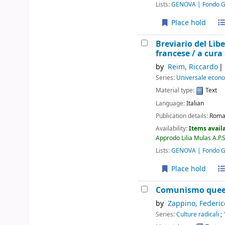
Lists:
GENOVA | Fondo Gi
Place hold
Breviario del Lib
francese /
a cura
by
Reim, Riccardo
Series:
Universale econ
Material type:
Text
Language:
Italian
Publication details:
Roma
Availability:
Items availa
Approdo Lilia Mulas A.P.S
Lists:
GENOVA | Fondo Gi
Place hold
Comunismo queer 
by
Zappino, Federic
Series:
Culture radicali
; 