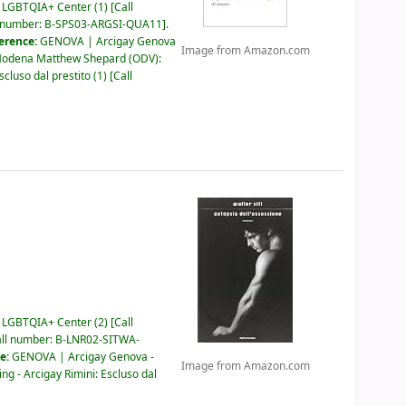
o LGBTQIA+ Center
(1)
Call
 number:
B-SPS03-ARGSI-QUA11
.
ference:
GENOVA | Arcigay Genova
Image from Amazon.com
odena Matthew Shepard (ODV):
scluso dal prestito
(1)
Call
o LGBTQIA+ Center
(2)
Call
ll number:
B-LNR02-SITWA-
ce:
GENOVA | Arcigay Genova -
Image from Amazon.com
ng - Arcigay Rimini: Escluso dal