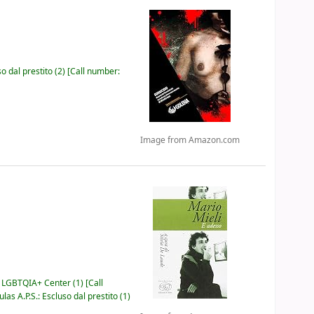
o dal prestito
(2)
Call number:
Image from Amazon.com
o LGBTQIA+ Center
(1)
Call
s A.P.S.: Escluso dal prestito
(1)