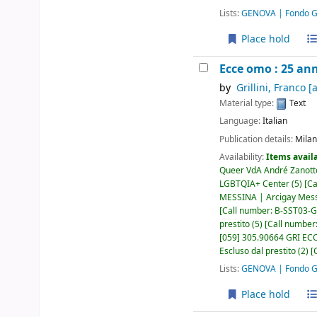
Lists:
GENOVA | Fondo Gi
Place hold
Ecce omo : 25 ann
by
Grillini, Franco
[a
Material type:
Text
Language:
Italian
Publication details:
Milan
Availability:
Items availa
Queer VdA André Zanott
LGBTQIA+ Center
(5)
Ca
MESSINA | Arcigay Mes
Call number:
B-SST03-GR
prestito
(5)
Call number
[059] 305.90664 GRI ECC,
Escluso dal prestito
(2)
Lists:
GENOVA | Fondo Gi
Place hold