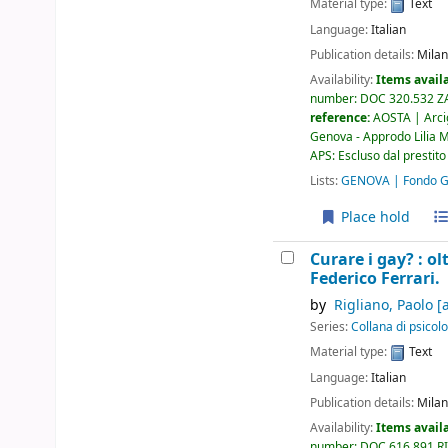
Material type:
Text
Language:
Italian
Publication details:
Milan
Availability:
Items availa
number:
DOC 320.532 Z
reference:
AOSTA | Arci
Genova - Approdo Lilia Mu
APS: Escluso dal prestito
Lists:
GENOVA | Fondo Gi
Place hold
Curare i gay? : ol
Federico Ferrari.
by
Rigliano, Paolo
[a
Series:
Collana di psicolo
Material type:
Text
Language:
Italian
Publication details:
Milan
Availability:
Items availa
number:
DOC 616.891 R