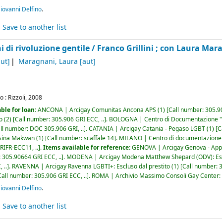
ovanni Delfino
.
Save to another list
i di rivoluzione gentile /
Franco Grillini ; con Laura Mar
ut]
Maragnani, Laura
[aut]
o :
Rizzoli,
2008
ble for loan:
ANCONA | Arcigay Comunitas Ancona APS
(1)
Call number:
305.9
o
(2)
Call number:
305.906 GRI ECC, ..
.
BOLOGNA | Centro di Documentazione "
ll number:
DOC 305.906 GRI, ..
.
CATANIA | Arcigay Catania - Pegaso LGBT
(1)
C
sina Makwan
(1)
Call number:
scaffale 14
.
MILANO | Centro di documentazione 
IFR-ECC11, ..
.
Items available for reference:
GENOVA | Arcigay Genova - Appro
:
305.90664 GRI ECC, ..
.
MODENA | Arcigay Modena Matthew Shepard (ODV): Escl
 ..
.
RAVENNA | Arcigay Ravenna LGBTI+: Escluso dal prestito
(1)
Call number:
Call number:
305.906 GRI ECC, ..
.
ROMA | Archivio Massimo Consoli Gay Center: E
ovanni Delfino
.
Save to another list