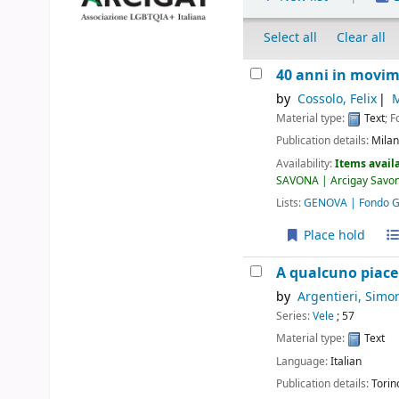
Select all
Clear all
40 anni in movime
by
Cossolo, Felix
M
Material type:
Text
; 
Publication details:
Mila
Availability:
Items availa
SAVONA | Arcigay Savona
Lists:
GENOVA | Fondo Gi
Place hold
A qualcuno piace
by
Argentieri, Simo
Series:
Vele
; 57
Material type:
Text
Language:
Italian
Publication details:
Torin