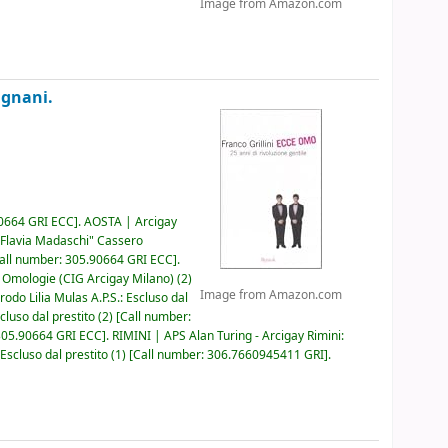
Image from Amazon.com
agnani.
0664 GRI ECC
.
AOSTA | Arcigay
Flavia Madaschi" Cassero
all number:
305.90664 GRI ECC
.
Omologie (CIG Arcigay Milano)
(2)
Image from Amazon.com
do Lilia Mulas A.P.S.: Escluso dal
uso dal prestito
(2)
Call number:
305.90664 GRI ECC
.
RIMINI | APS Alan Turing - Arcigay Rimini:
scluso dal prestito
(1)
Call number:
306.7660945411 GRI
.