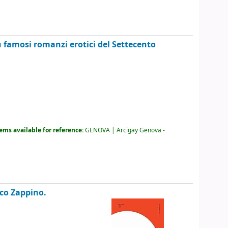
iù famosi romanzi erotici del Settecento
tems available for reference:
GENOVA | Arcigay Genova -
ico Zappino.