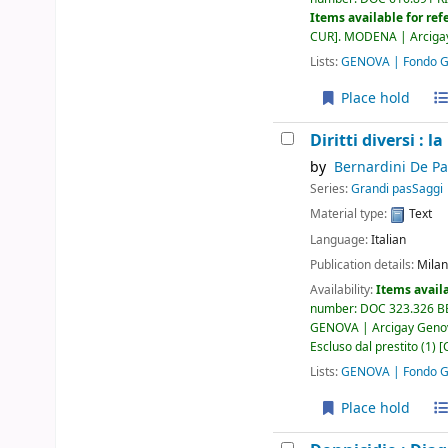
Items available for ref
CUR
.
MODENA | Arcigay
Lists:
GENOVA | Fondo Gi
Place hold
Diritti diversi : 
by
Bernardini De P
Series:
Grandi pasSaggi
Material type:
Text
Language:
Italian
Publication details:
Milan
Availability:
Items availa
number:
DOC 323.326 B
GENOVA | Arcigay Genova 
Escluso dal prestito
(1)
Lists:
GENOVA | Fondo Gi
Place hold