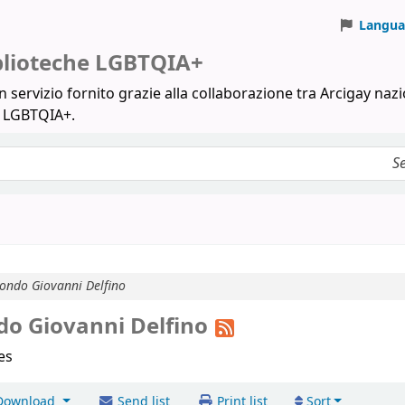
Langua
iblioteche LGBTQIA+
 servizio fornito grazie alla collaborazione tra Arcigay nazi
a LGBTQIA+.
ndo Giovanni Delfino
o Giovanni Delfino
les
ownload
Send list
Print list
Sort