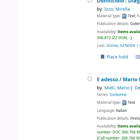
Donnicidio : Dia
by
Izzo, Mirella
Material type:
Text
; 
Publication details:
Gole
Availability:
Items availa
306.872 IZZ DON, ..
.
Lists:
Donne
,
GENOVA | F
Place hold
E adesso /
Mario M
by
Mieli, Mario
De
Series:
Sorbonne
Material type:
Text
Language:
Italian
Publication details:
Firen
Availability:
Items availa
number:
DOC 306.766 M
Call number:
306.766 M