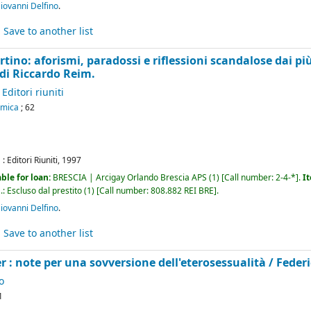
ovanni Delfino
.
Save to another list
ertino: aforismi, paradossi e riflessioni scandalose dai p
 di Riccardo Reim.
Editori riuniti
omica
; 62
 :
Editori Riuniti,
1997
ble for loan:
BRESCIA | Arcigay Orlando Brescia APS
(1)
Call number:
2-4-*
.
I
.: Escluso dal prestito
(1)
Call number:
808.882 REI BRE
.
ovanni Delfino
.
Save to another list
: note per una sovversione dell'eterosessualità /
Feder
o
1