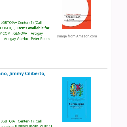
o LGBTQIA+ Center
(1)
Call
COM B, ..
.
Items available for
AP COM
.
GENOVA | Arcigay
Image from Amazon.com
| Arcigay Viterbo - Peter Boom
ano, Jimmy Ciliberto,
o LGBTQIA+ Center
(1)
Call
l number:
B-SPS03-RIGPA-CUR11
.