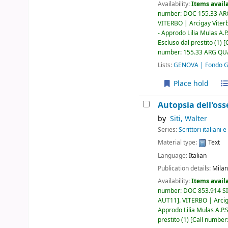
Availability:
Items availa
number:
DOC 155.33 AR
VITERBO | Arcigay Viter
- Approdo Lilia Mulas A.P.
Escluso dal prestito
(1)
number:
155.33 ARG QU
Lists:
GENOVA | Fondo Gi
Place hold
Autopsia dell'os
by
Siti, Walter
Series:
Scrittori italiani e
Material type:
Text
Language:
Italian
Publication details:
Milan
Availability:
Items availa
number:
DOC 853.914 SIT
AUT11
.
VITERBO | Arcig
Approdo Lilia Mulas A.P.S
prestito
(1)
Call number