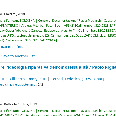
o :
Meltemi,
2019
ble for loan:
BOLOGNA | Centro di Documentazione "Flavia Madaschi" Casser
AP
.
VITERBO | Arcigay Viterbo - Peter Boom APS
(2)
Call number:
320.5323 ZAP 
gay Queer VdA André Zanotto: Escluso dal prestito
(1)
Call number:
320.5323 Z
las A.P.S.: Escluso dal prestito
(2)
Call number:
320.5323 ZAP COM, ..
.
VITERBO 
(1)
Call number:
320.5323 ZAP COM A
.
ovanni Delfino
.
Save to another list
tre l'ideologia riparativa dell'omosessualità /
Paolo Rigli
ut]
Ciliberto, Jimmy
[aut]
Ferrari, Federico
, (1979- )
[aut]
gia clinica e psicoterapia
; 242
o :
Raffaello Cortina,
2012
ble for loan:
BOLOGNA | Centro di Documentazione "Flavia Madaschi" Casser
IG
.
MILANO | Centro di documentazione Omologie (CIG Arcigay Milano)
(1)
Cal