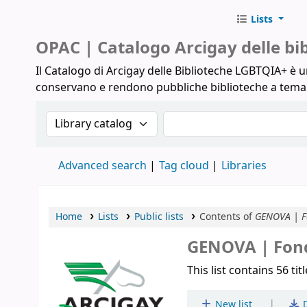
Lists
Biblioteche Arcigay
OPAC | Catalogo Arcigay delle b
Il Catalogo di Arcigay delle Biblioteche LGBTQIA+ è un
conservano e rendono pubbliche biblioteche a tem
Search the catalog by:
Search the catalog
Advanced search
Tag cloud
Libraries
Home
Lists
Public lists
Contents of
GENOVA | Fo
GENOVA | Fond
This list contains 56 tit
|
New list
D