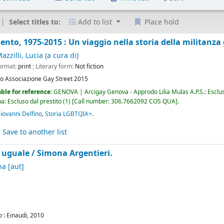
Select titles to:
Add to list
Place hold
nto, 1975-2015 : Un viaggio nella storia della militanza
azzilli, Lucia (a cura di)
Format:
print
; Literary form:
Not fiction
no
Associazione Gay Street
2015
ble for reference:
GENOVA | Arcigay Genova - Approdo Lilia Mulas A.P.S.: Esclus
: Escluso dal prestito
(1)
Call number:
306.7662092 COS QUA
.
ovanni Delfino
,
Storia LGBTQIA+
.
Save to another list
 uguale /
Simona Argentieri.
na
[aut]
o :
Einaudi,
2010