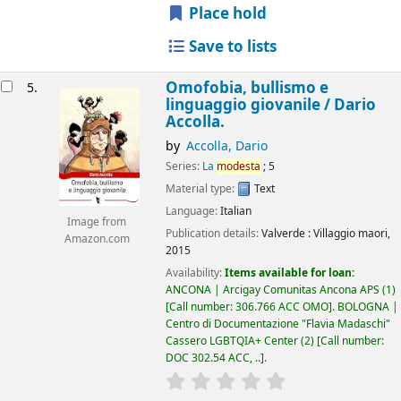
Place hold
Save to lists
Omofobia, bullismo e
5.
linguaggio giovanile /
Dario
Accolla.
by
Accolla, Dario
Series:
La
modesta
; 5
Material type:
Text
Language:
Italian
Image from
Publication details:
Valverde :
Villaggio maori,
Amazon.com
2015
Availability:
Items available for loan:
ANCONA | Arcigay Comunitas Ancona APS
(1)
Call number:
306.766 ACC OMO
.
BOLOGNA |
Centro di Documentazione "Flavia Madaschi"
Cassero LGBTQIA+ Center
(2)
Call number:
DOC 302.54 ACC, ..
.
star rating
Average : 0.0 out of 5 