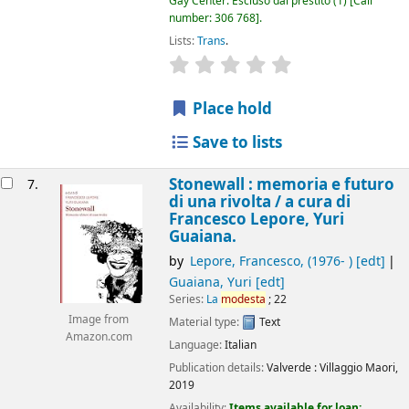
Gay Center: Escluso dal prestito
(1)
Call
number:
306 768
.
Lists:
Trans
.
star rating
Average : 0.0 out of 5 
Place hold
Save to lists
Stonewall : memoria e futuro
7.
di una rivolta /
a cura di
Francesco Lepore, Yuri
Guaiana.
by
Lepore, Francesco
, (1976- )
[edt]
Guaiana, Yuri
[edt]
Series:
La
modesta
; 22
Image from
Material type:
Text
Amazon.com
Language:
Italian
Publication details:
Valverde :
Villaggio Maori,
2019
Availability:
Items available for loan: