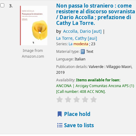
Non passa lo straniero : come
3.
resistere al discorso sovranista
/
Dario Accolla ; prefazione di
Cathy La Torre.
by
Accolla, Dario
[aut]
La Torre, Cathy
[aui]
Series:
La
modesta
; 23
Image from
Material type:
Text
Amazon.com
Language:
Italian
Publication details:
Valverde :
Villaggio Maori,
2019
Availability:
Items available for loan:
ANCONA | Arcigay Comunitas Ancona APS
(1)
Call number:
408 ACC NON
.
star rating
Average : 0.0 out of 5 
Place hold
Save to lists