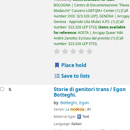
BOLOGNA | Centro di Documentazione "Flavia
Madaschi" Cassero LGBTQIA+ Center
(1)
Call
number:
DOC 323.326 LEP
.
GENOVA | Arcigay
Genova - Approdo Lilia Mulas A.P.S.
(1)
Call
number:
323.326 LEP STO
.
Items available
for reference:
AOSTA | Arcigay Queer VdA
André Zanotto: Escluso dal prestito
(1)
Call
number:
323.326 LEP STO
.
star rating
Average : 0.0 out of 5 
Place hold
Save to lists
Storie di genitori trans /
Egon
8.
Botteghi.
by
Botteghi, Egon
Series:
La
modesta
; 41
Material type:
Text
Language:
Italian