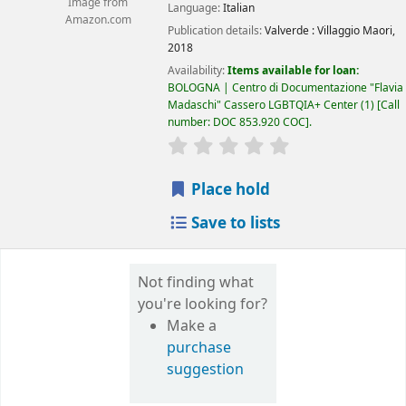
Image from
Language:
Italian
Amazon.com
Publication details:
Valverde :
Villaggio Maori,
2018
Availability:
Items available for loan:
BOLOGNA | Centro di Documentazione "Flavia
Madaschi" Cassero LGBTQIA+ Center
(1)
Call
number:
DOC 853.920 COC
.
star rating
Average : 0.0 out of 5 
Place hold
Save to lists
Not finding what
you're looking for?
Make a
purchase
suggestion