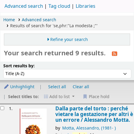
Advanced search
Tag cloud
Libraries
Home
Advanced search
Results of search for 'se,phr:"La modesta ;"'
Refine your search
Your search returned 9 results.
Sort
Sort by:
Sort results by:
Unhighlight
Select all
Clear all
Select titles to:
Add to list
Place hold
esults
Dalla parte del torto : perché
1.
vietare la gestazione per altri è
un errore /
Alessandro Motta.
by
Motta, Alessandro
, (1981- )