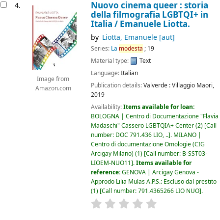
Nuovo cinema queer : storia
4.
della filmografia LGBTQI+ in
Italia /
Emanuele Liotta.
by
Liotta, Emanuele
[aut]
Series:
La
modesta
; 19
Material type:
Text
Language:
Italian
Image from
Publication details:
Valverde :
Villaggio Maori,
Amazon.com
2019
Availability:
Items available for loan:
BOLOGNA | Centro di Documentazione "Flavia
Madaschi" Cassero LGBTQIA+ Center
(2)
Call
number:
DOC 791.436 LIO, ..
.
MILANO |
Centro di documentazione Omologie (CIG
Arcigay Milano)
(1)
Call number:
B-SST03-
LIOEM-NUO11
.
Items available for
reference:
GENOVA | Arcigay Genova -
Approdo Lilia Mulas A.P.S.: Escluso dal prestito
(1)
Call number:
791.4365266 LIO NUO
.
star rating
Average : 0.0 out of 5 