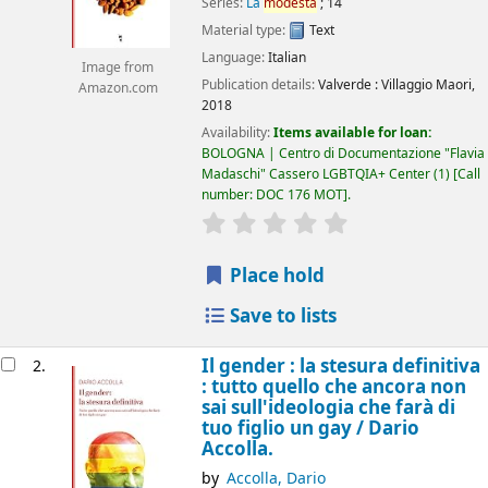
Series:
La
modesta
; 14
Material type:
Text
Language:
Italian
Image from
Publication details:
Valverde :
Villaggio Maori,
Amazon.com
2018
Availability:
Items available for loan:
BOLOGNA | Centro di Documentazione "Flavia
Madaschi" Cassero LGBTQIA+ Center
(1)
Call
number:
DOC 176 MOT
.
star rating
Average : 0.0 out of 5 
Place hold
Save to lists
Il gender : la stesura definitiva
2.
: tutto quello che ancora non
sai sull'ideologia che farà di
tuo figlio un gay /
Dario
Accolla.
by
Accolla, Dario