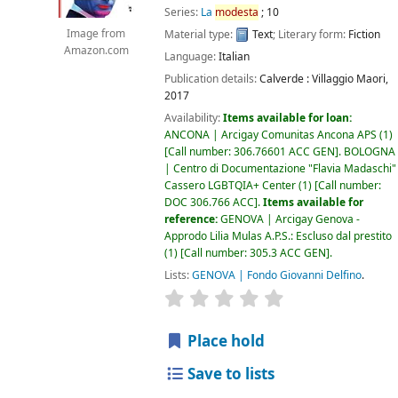
Series:
La
modesta
; 10
Image from
Material type:
Text
; Literary form:
Fiction
Amazon.com
Language:
Italian
Publication details:
Calverde :
Villaggio Maori,
2017
Availability:
Items available for loan:
ANCONA | Arcigay Comunitas Ancona APS
(1)
Call number:
306.76601 ACC GEN
.
BOLOGNA
| Centro di Documentazione "Flavia Madaschi"
Cassero LGBTQIA+ Center
(1)
Call number:
DOC 306.766 ACC
.
Items available for
reference:
GENOVA | Arcigay Genova -
Approdo Lilia Mulas A.P.S.: Escluso dal prestito
(1)
Call number:
305.3 ACC GEN
.
Lists:
GENOVA | Fondo Giovanni Delfino
.
star rating
Average : 0.0 out of 5 
Place hold
Save to lists