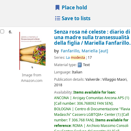
Place hold
Save to lists
Senza rosa né celeste : diario di
6.
una madre sulla transessualità
della figlia /
Mariella Fanfarillo.
by
Fanfarillo, Mariella
[aut]
Series:
La
modesta
; 17
Material type:
Text
Language:
Italian
Image from
Publication details:
Valverde :
Villaggio Maori,
Amazon.com
2018
Availability:
Items available for loan:
ANCONA | Arcigay Comunitas Ancona APS
(1)
Call number:
306.768092 FAN SEN
.
BOLOGNA | Centro di Documentazione "Flavia
Madaschi" Cassero LGBTQIA+ Center
(1)
Call
number:
T 306.768 FAN
.
Items available for
reference:
ROMA | Archivio Massimo Consoli