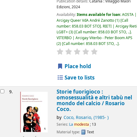
Publication details:
Catania :
Villaggio Maori
Edizioni,
2024
Availability:
Items available for loan:
AOSTA |
Arcigay Queer VdA André Zanotto
(1)
Call
number:
858.03 BOT STO
.
RIETI | Arcigay Rieti
LGBT+
(3)
Call number:
858.03 BOT STO, ..
.
VITERBO | Arcigay Viterbo - Peter Boom APS
(2)
Call number:
858.03 BOT STO, ..
.
star rating
Average : 0.0 out of 5 
Place hold
Save to lists
Storie fuorigioco :
9.
omosessualità e altri tabù nel
mondo del calcio /
Rosario
Coco.
by
Coco, Rosario
, (1985- )
Series:
La
modesta
; 13
Material type:
Text