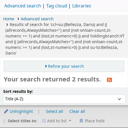
Advanced search
Tag cloud
Libraries
Home
Advanced search
Results of search for 'ccl=su:{Bellezza, Dario} and ((
(allrecords,AlwaysMatches='') and (not-onloan-count,st-
numeric >= 1) and (lost,st-numeric=0) )) and holdingbranch:VT
and (( (allrecords,AlwaysMatches='') and (not-onloan-count,st-
numeric >= 1) and (lost,st-numeric=0) )) and su-to:Bellezza,
Dario'
Refine your search
Your search returned 2 results.
Sort
Sort by:
Sort results by:
Unhighlight
Select all
Clear all
Select titles to:
Add to list
Place hold