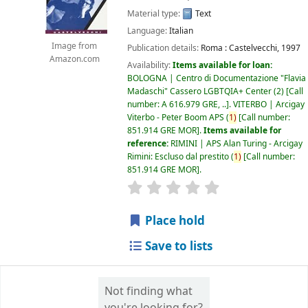
Material type:
Text
Language:
Italian
Image from
Publication details:
Roma :
Castelvecchi,
1997
Amazon.com
Availability:
Items available for loan:
BOLOGNA | Centro di Documentazione "Flavia
Madaschi" Cassero LGBTQIA+ Center
(2)
Call
number:
A 616.979 GRE, ..
.
VITERBO | Arcigay
Viterbo - Peter Boom APS
(
1)
Call number:
851.914 GRE MOR
.
Items available for
reference:
RIMINI | APS Alan Turing - Arcigay
Rimini: Escluso dal prestito
(
1)
Call number:
851.914 GRE MOR
.
star rating
Average : 0.0 out of 5 
Place hold
Save to lists
Not finding what