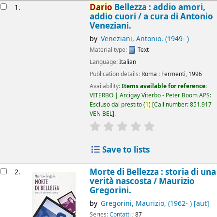
esults
Dario
Bellezza : addio amori,
1.
addio cuori /
a cura di Antonio
Veneziani.
by
Veneziani, Antonio
, (1949- )
Material type:
Text
Language:
Italian
Publication details:
Roma :
Fermenti,
1996
Availability:
Items available for reference:
VITERBO | Arcigay Viterbo - Peter Boom APS:
Escluso dal prestito
(
1)
Call number:
851.917
VEN BEL
.
star rating
Average : 0.0 out of 5 
Save to lists
Morte di Bellezza : storia di una
2.
verità nascosta /
Maurizio
Gregorini.
by
Gregorini, Maurizio
, (1962- )
[aut]
Series:
Contatti
; 87