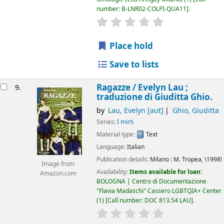
number:
B-LNR02-COLPI-QUA11
.
star rating
Average : 0.0 out of 5
Place hold
Save to lists
Ragazze /
Evelyn Lau ;
9.
traduzione di Giuditta Ghio.
by
Lau, Evelyn
[aut]
Ghio, Giuditta
Series:
I mirti
Material type:
Text
Language:
Italian
Publication details:
Milano :
M. Tropea,
\1998!
Image from
Availability:
Items available for loan:
Amazon.com
BOLOGNA | Centro di Documentazione
"Flavia Madaschi" Cassero LGBTQIA+ Center
(1)
Call number:
DOC 813.54 LAU
.
star rating
Average : 0.0 out of 5