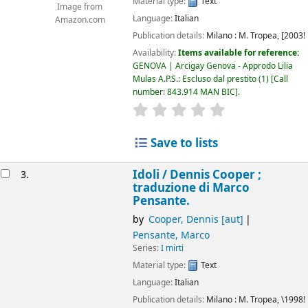
Material type:
Text
Image from
Language:
Italian
Amazon.com
Publication details:
Milano :
M. Tropea,
[2003!
Availability:
Items available for reference:
GENOVA | Arcigay Genova - Approdo Lilia
Mulas A.P.S.: Escluso dal prestito
(1)
Call
number:
843.914 MAN BIC
.
star rating
Average : 0.0 out of 5
Save to lists
Idoli /
Dennis Cooper ;
3.
traduzione di Marco
Pensante.
by
Cooper, Dennis
[aut]
Pensante, Marco
Series:
I mirti
Material type:
Text
Language:
Italian
Publication details:
Milano :
M. Tropea,
\1998!