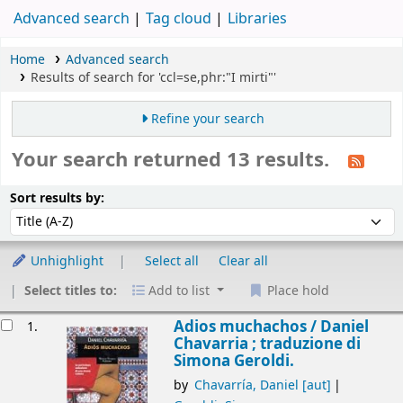
Advanced search
Tag cloud
Libraries
Home
Advanced search
Results of search for 'ccl=se,phr:"I mirti"'
Refine your search
Your search returned 13 results.
Sort
Sort by:
Sort results by:
Unhighlight
Select all
Clear all
Select titles to:
Add to list
Place hold
esults
Adios muchachos /
Daniel
1.
Chavarria ; traduzione di
Simona Geroldi.
by
Chavarría, Daniel
[aut]