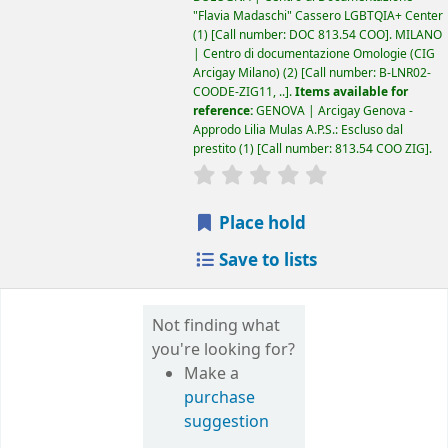
"Flavia Madaschi" Cassero LGBTQIA+ Center
(1)
Call number:
DOC 813.54 COO
.
MILANO
| Centro di documentazione Omologie (CIG
Arcigay Milano)
(2)
Call number:
B-LNR02-
COODE-ZIG11, ..
.
Items available for
reference:
GENOVA | Arcigay Genova -
Approdo Lilia Mulas A.P.S.: Escluso dal
prestito
(1)
Call number:
813.54 COO ZIG
.
star rating
Average : 0.0 out of 5
Place hold
Save to lists
Not finding what
you're looking for?
Make a
purchase
suggestion