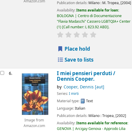
Amazon.com
Publication details:
Milano :
M. Tropea,
[2004]
Availability:
Items available for loan:
BOLOGNA | Centro di Documentazione
"Flavia Madaschi" Cassero LGBTQIA+ Center
(1)
Call number:
L 823.92 ABD
.
star rating
Average : 0.0 out of 5
Place hold
Save to lists
I miei pensieri perduti /
6.
Dennis Cooper.
by
Cooper, Dennis
[aut]
Series:
I mirti
Material type:
Text
Language:
Italian
Publication details:
Milano :
Tropea,
[2002]
Image from
Availability:
Items available for reference:
Amazon.com
GENOVA | Arcigay Genova - Approdo Lilia