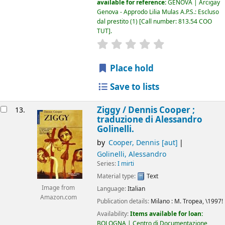
available for reference:
GENOVA | Arcigay
Genova - Approdo Lilia Mulas A.P.S.: Escluso
dal prestito
(1)
Call number:
813.54 COO
TUT
.
star rating
Average : 0.0 out of 5
Place hold
Save to lists
Ziggy /
Dennis Cooper ;
13.
traduzione di Alessandro
Golinelli.
by
Cooper, Dennis
[aut]
Golinelli, Alessandro
Series:
I mirti
Material type:
Text
Image from
Language:
Italian
Amazon.com
Publication details:
Milano :
M. Tropea,
\1997!
Availability:
Items available for loan:
BOLOGNA | Centro di Documentazione