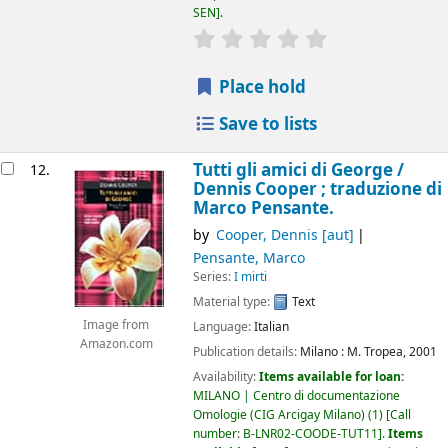
SEN
.
star rating
Average : 0.0 out of 5
Place hold
Save to lists
Tutti gli amici di George /
12.
Dennis Cooper ; traduzione di
Marco Pensante.
by
Cooper, Dennis
[aut]
Pensante, Marco
Series:
I mirti
Material type:
Text
Image from
Language:
Italian
Amazon.com
Publication details:
Milano :
M. Tropea,
2001
Availability:
Items available for loan:
MILANO | Centro di documentazione
Omologie (CIG Arcigay Milano)
(1)
Call
number:
B-LNR02-COODE-TUT11
.
Items