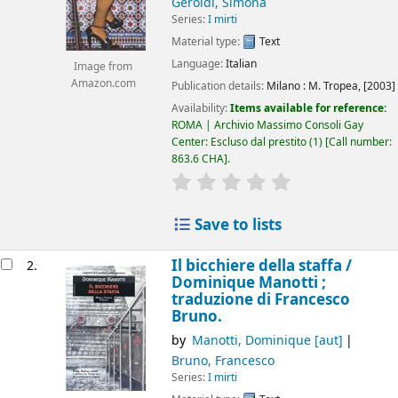
Geroldi, Simona
Series:
I mirti
Material type:
Text
Language:
Italian
Image from
Amazon.com
Publication details:
Milano :
M. Tropea,
[2003]
Availability:
Items available for reference:
ROMA | Archivio Massimo Consoli Gay
Center: Escluso dal prestito
(1)
Call number:
863.6 CHA
.
star rating
Average : 0.0 out of 5
Save to lists
Il bicchiere della staffa /
2.
Dominique Manotti ;
traduzione di Francesco
Bruno.
by
Manotti, Dominique
[aut]
Bruno, Francesco
Series:
I mirti