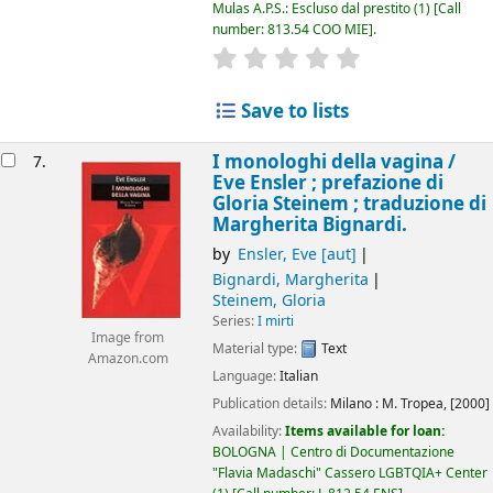
Mulas A.P.S.: Escluso dal prestito
(1)
Call
number:
813.54 COO MIE
.
star rating
Average : 0.0 out of 5
Save to lists
I monologhi della vagina /
7.
Eve Ensler ; prefazione di
Gloria Steinem ; traduzione di
Margherita Bignardi.
by
Ensler, Eve
[aut]
Bignardi, Margherita
Steinem, Gloria
Series:
I mirti
Image from
Material type:
Text
Amazon.com
Language:
Italian
Publication details:
Milano :
M. Tropea,
[2000]
Availability:
Items available for loan:
BOLOGNA | Centro di Documentazione
"Flavia Madaschi" Cassero LGBTQIA+ Center