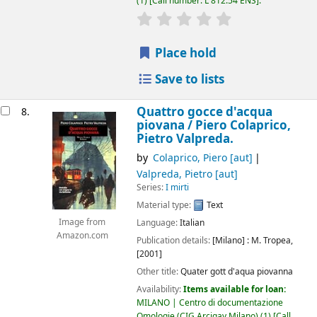
(1)
Call number:
L 812.54 ENS
.
star rating
Average : 0.0 out of 5
Place hold
Save to lists
Quattro gocce d'acqua
8.
piovana /
Piero Colaprico,
Pietro Valpreda.
by
Colaprico, Piero
[aut]
Valpreda, Pietro
[aut]
Series:
I mirti
Material type:
Text
Language:
Italian
Image from
Amazon.com
Publication details:
[Milano] :
M. Tropea,
[2001]
Other title:
Quater gott d'aqua piovanna
Availability:
Items available for loan:
MILANO | Centro di documentazione
Omologie (CIG Arcigay Milano)
(1)
Call