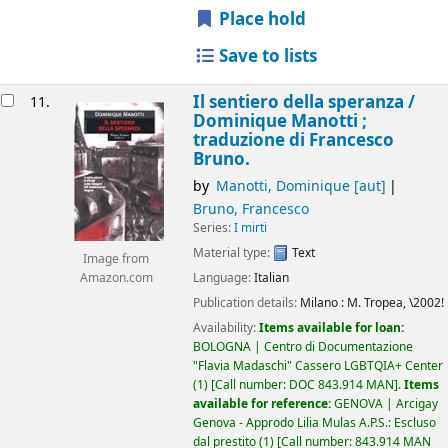
Place hold
Save to lists
Il sentiero della speranza /
11.
Dominique Manotti ;
traduzione di Francesco
Bruno.
by
Manotti, Dominique
[aut]
Bruno, Francesco
Series:
I mirti
Material type:
Text
Image from
Language:
Italian
Amazon.com
Publication details:
Milano :
M. Tropea,
\2002!
Availability:
Items available for loan:
BOLOGNA | Centro di Documentazione
"Flavia Madaschi" Cassero LGBTQIA+ Center
(1)
Call number:
DOC 843.914 MAN
.
Items
available for reference:
GENOVA | Arcigay
Genova - Approdo Lilia Mulas A.P.S.: Escluso
dal prestito
(1)
Call number:
843.914 MAN