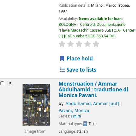
Publication details:
Milano :
Marco Tropea,
1997
Availability:
Items available for loan:
BOLOGNA | Centro di Documentazione
"Flavia Madaschi" Cassero LGBTQIA+ Center
(1)
Call number:
DOC 863.64 TAI
.
star rating
Average : 0.0 out of 5
Place hold
Save to lists
Menstruation /
Ammar
5.
Abdulhamid ; traduzione di
Monica Pavani.
by
Abdulhamid, Ammar
[aut]
Pavani, Monica
Series:
I mirti
Material type:
Text
Language:
Italian
Image from