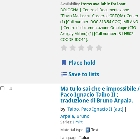
Availability:
Items available for loan:
BOLOGNA | Centro di Documentazione
"Flavia Madaschi" Cassero LGBTQIA+ Center
(1)
Call number:
DOC 813.54 COO
.
MILANO
| Centro di documentazione Omologie (CIG
Arcigay Milano)
(1)
Call number:
B-LNR02-
COODE-IDO11
.
star rating
Average : 0.0 out of 5
Place hold
Save to lists
Ma tu lo sai che e impossibile /
4.
Paco Ignacio Taibo II ;
traduzione di Bruno Arpaia.
by
Taibo, Paco Ignacio II
[aut]
Arpaia, Bruno
Series:
I mirti
Material type:
Text
Language:
Italian