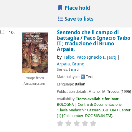
Place hold
Save to lists
Sentendo che il campo di
10.
battaglia /
Paco Ignacio Taibo
II ; traduzione di Bruno
Arpaia.
by
Taibo, Paco Ignacio II
[aut]
Arpaia, Bruno
Series:
I mirti
Material type:
Text
Image from
Amazon.com
Language:
Italian
Publication details:
Milano :
M. Tropea,
[1996]
Availability:
Items available for loan:
BOLOGNA | Centro di Documentazione
"Flavia Madaschi" Cassero LGBTQIA+ Center
(1)
Call number:
DOC 863.64 TAI
.
star rating
Average : 0.0 out of 5