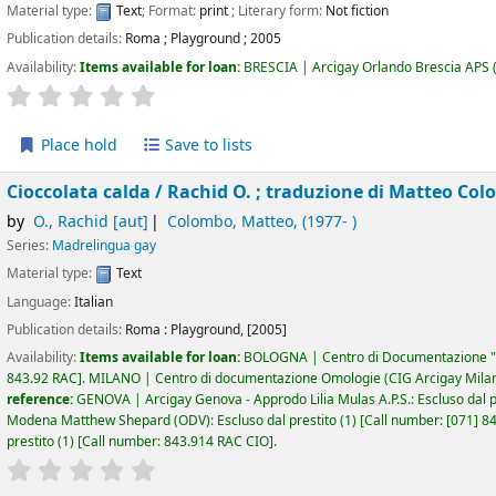
Material type:
Text
; Format:
print
; Literary form:
Not fiction
Publication details:
Roma
;
Playground
;
2005
Availability:
Items available for loan:
BRESCIA | Arcigay Orlando Brescia APS
star rating
Average : 0.0 out of 5 stars
Place hold
Save to lists
Cioccolata calda /
Rachid O. ; traduzione di Matteo Co
by
O., Rachid
[aut]
Colombo, Matteo
, (1977- )
Series:
Madrelingua gay
Material type:
Text
Language:
Italian
Publication details:
Roma :
Playground,
[2005]
Availability:
Items available for loan:
BOLOGNA | Centro di Documentazione "
843.92 RAC
.
MILANO | Centro di documentazione Omologie (CIG Arcigay Mila
reference:
GENOVA | Arcigay Genova - Approdo Lilia Mulas A.P.S.: Escluso dal p
Modena Matthew Shepard (ODV): Escluso dal prestito
(1)
Call number:
[071] 8
prestito
(1)
Call number:
843.914 RAC CIO
.
star rating
Average : 0.0 out of 5 stars