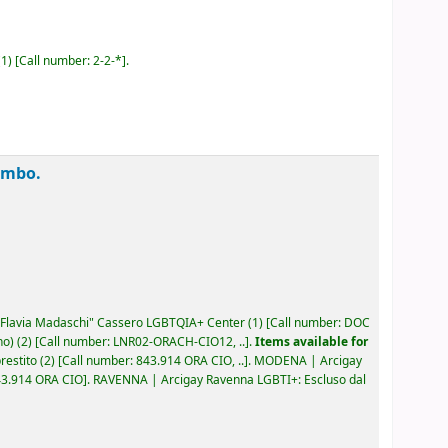
(1)
Call number:
2-2-*
.
lombo.
Flavia Madaschi" Cassero LGBTQIA+ Center
(1)
Call number:
DOC
no)
(2)
Call number:
LNR02-ORACH-CIO12, ..
.
Items available for
restito
(2)
Call number:
843.914 ORA CIO, ..
.
MODENA | Arcigay
43.914 ORA CIO
.
RAVENNA | Arcigay Ravenna LGBTI+: Escluso dal