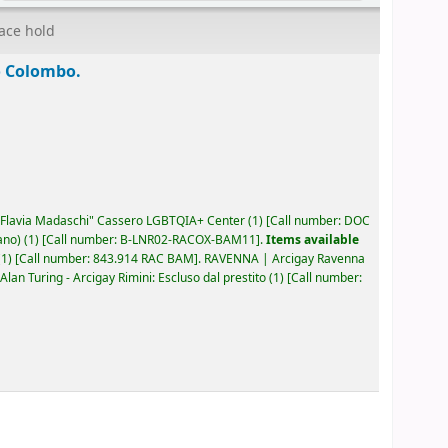
ace hold
o Colombo.
Flavia Madaschi" Cassero LGBTQIA+ Center
(1)
Call number:
DOC
ano)
(1)
Call number:
B-LNR02-RACOX-BAM11
.
Items available
(1)
Call number:
843.914 RAC BAM
.
RAVENNA | Arcigay Ravenna
lan Turing - Arcigay Rimini: Escluso dal prestito
(1)
Call number: