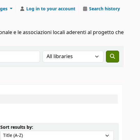
ges
Log in to your account
Search history
onale e le associazioni locali aderenti al progetto che
Search the catalog in:
Sort by:
Sort results by: