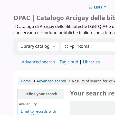
Lists
Biblioteche Arcigay
OPAC | Catalogo Arcigay delle b
Il Catalogo di Arcigay delle Biblioteche LGBTQIA+ è un
conservano e rendono pubbliche biblioteche a tem
Search the catalog by:
Search the catalog
Advanced search
Tag cloud
Libraries
Home
Advanced search
Results of search for 'ccl
Your search re
Refine your search
Sort
Availability
Limit to records with