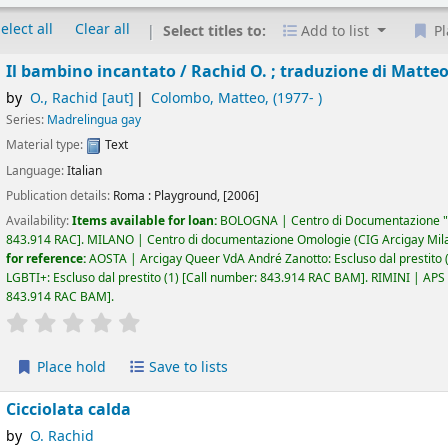
elect all
Clear all
Select titles to:
Add to list
Pl
Il bambino incantato /
Rachid O. ; traduzione di Matte
by
O., Rachid
[aut]
Colombo, Matteo
, (1977- )
Series:
Madrelingua gay
Material type:
Text
Language:
Italian
Publication details:
Roma :
Playground,
[2006]
Availability:
Items available for loan:
BOLOGNA | Centro di Documentazione "
843.914 RAC
.
MILANO | Centro di documentazione Omologie (CIG Arcigay Mil
for reference:
AOSTA | Arcigay Queer VdA André Zanotto: Escluso dal prestito
LGBTI+: Escluso dal prestito
(1)
Call number:
843.914 RAC BAM
.
RIMINI | APS A
843.914 RAC BAM
.
star rating
Average : 0.0 out of 5 stars
Place hold
Save to lists
Cicciolata calda
by
O. Rachid