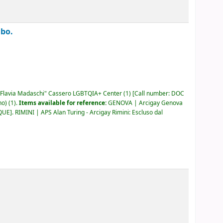
mbo.
Flavia Madaschi" Cassero LGBTQIA+ Center
(1)
Call number:
DOC
no)
(1).
Items available for reference:
GENOVA | Arcigay Genova
 QUE
.
RIMINI | APS Alan Turing - Arcigay Rimini: Escluso dal