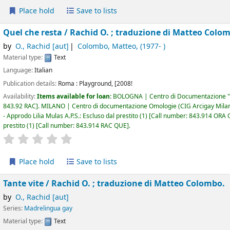
Place hold
Save to lists
Quel che resta /
Rachid O. ; traduzione di Matteo Colo
by
O., Rachid
[aut]
Colombo, Matteo
, (1977- )
Material type:
Text
Language:
Italian
Publication details:
Roma :
Playground,
[2008!
Availability:
Items available for loan:
BOLOGNA | Centro di Documentazione "
843.92 RAC
.
MILANO | Centro di documentazione Omologie (CIG Arcigay Mila
- Approdo Lilia Mulas A.P.S.: Escluso dal prestito
(1)
Call number:
843.914 ORA
prestito
(1)
Call number:
843.914 RAC QUE
.
star rating
Average : 0.0 out of 5 stars
Place hold
Save to lists
Tante vite /
Rachid O. ; traduzione di Matteo Colombo.
by
O., Rachid
[aut]
Series:
Madrelingua gay
Material type:
Text