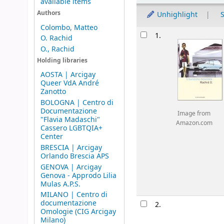
available items
Authors
Unhighlight
S
Colombo, Matteo
Results
1.
O. Rachid
O., Rachid
Holding libraries
AOSTA | Arcigay
Queer VdA André
Zanotto
BOLOGNA | Centro di
Documentazione
Image from
"Flavia Madaschi"
Amazon.com
Cassero LGBTQIA+
Center
BRESCIA | Arcigay
Orlando Brescia APS
GENOVA | Arcigay
Genova - Approdo Lilia
Mulas A.P.S.
MILANO | Centro di
documentazione
2.
Omologie (CIG Arcigay
Milano)