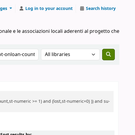
ges
Log in to your account
Search history
onale e le associazioni locali aderenti al progetto che
Search the catalog in:
unt,st-numeric >= 1) and (lost,st-numeric=0) )) and su-
Sort by:
Sort results by: