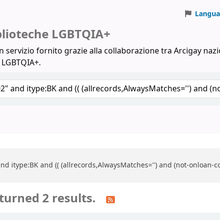
Langua
iblioteche LGBTQIA+
 servizio fornito grazie alla collaborazione tra Arcigay nazi
a LGBTQIA+.
nd itype:BK and (( (allrecords,AlwaysMatches='') and (not-onloan-co
turned 2 results.