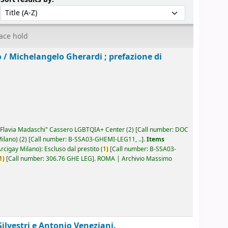
ace hold
o /
Michelangelo Gherardi ; prefazione di
Flavia Madaschi" Cassero LGBTQIA+ Center
(2)
Call number:
DOC
ilano)
(2)
Call number:
B-SSA03-GHEMI-LEG11, ..
.
Items
igay Milano): Escluso dal prestito
(
1)
Call number:
B-SSA03-
1)
Call number:
306.76 GHE LEG
.
ROMA | Archivio Massimo
Silvestri e Antonio Veneziani.