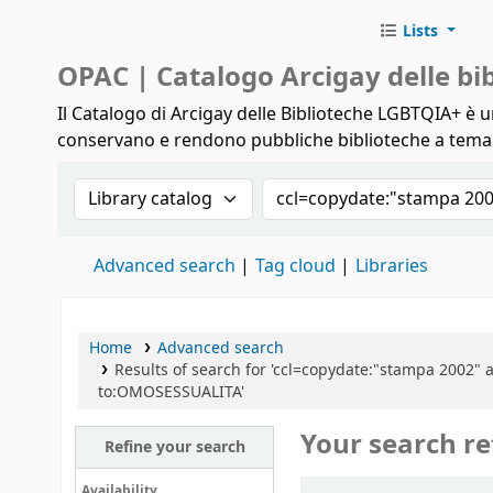
Lists
Biblioteche Arcigay
OPAC | Catalogo Arcigay delle b
Il Catalogo di Arcigay delle Biblioteche LGBTQIA+ è un
conservano e rendono pubbliche biblioteche a tem
Search the catalog by:
Search the catalog
Advanced search
Tag cloud
Libraries
Home
Advanced search
Results of search for 'ccl=copydate:"stampa 2002" a
to:OMOSESSUALITA'
Your search re
Refine your search
Sort
Availability