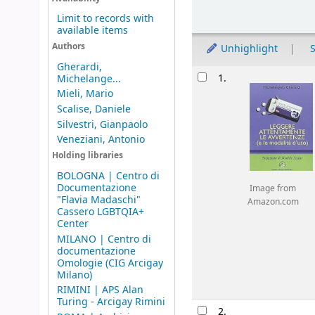
Limit to records with
available items
Authors
Unhighlight
S
Gherardi,
Results
1.
Michelange...
Mieli, Mario
Scalise, Daniele
Silvestri, Gianpaolo
Veneziani, Antonio
Holding libraries
BOLOGNA | Centro di
Documentazione
Image from
"Flavia Madaschi"
Amazon.com
Cassero LGBTQIA+
Center
MILANO | Centro di
documentazione
Omologie (CIG Arcigay
Milano)
RIMINI | APS Alan
Turing - Arcigay Rimini
2.