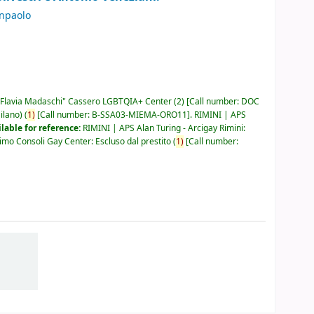
anpaolo
Flavia Madaschi" Cassero LGBTQIA+ Center
(2)
Call number:
DOC
ilano)
(
1)
Call number:
B-SSA03-MIEMA-ORO11
.
RIMINI | APS
lable for reference:
RIMINI | APS Alan Turing - Arcigay Rimini:
mo Consoli Gay Center: Escluso dal prestito
(
1)
Call number: