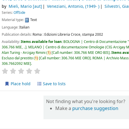
by
Mieli, Mario
[aut]
Veneziani, Antonio
, (1949- )
Silvestri, Gi
Series:
OffSide
Material type:
Text
Language:
Italian
Publication details:
Roma :
Edizioni Libreria Croce,
stampa 2002
Availability:
Items available for loan:
BOLOGNA | Centro di Documentazione "
306.766 MIE, ..
.
MILANO | Centro di documentazione Omologie (CIG Arcigay M
Alan Turing - Arcigay Rimini
(
1)
Call number:
306.766 MIE ORO BIS
.
Items avai
Escluso dal prestito
(
1)
Call number:
306.766 MIE ORO
.
ROMA | Archivio Massi
306.7662092 MIE
.
star rating
Average : 0.0 out of 5 stars
Place hold
Save to lists
Not finding what you're looking for?
Make a
purchase suggestion