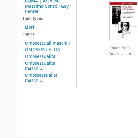
ROMA | Archivio
Massimo Consoli Gay
Center
Item types
Libri
Topics
Omosessuali maschili
Image from
OMOSESSUALITA
Amazon.com
Omosessualità
Omosessualita
maschi...
Omossessualità
masch...