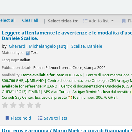
elect all
Clear all
Select titles to:
Add to list
Pl
Leggere attentamente le avvertenze e le modalita d'us
Daniele Scalise.
by
Gherardi, Michelangelo
[aut]
Scalise, Daniele
Material type:
Text
Language:
Italian
Publication details:
Roma :
Edizioni Libreria Croce,
stampa 2002
Availability:
Items available for loan:
BOLOGNA | Centro di Documentazione "
306.766 GHE, ..
.
MILANO | Centro di documentazione Omologie (CIG Arcigay M
available for reference:
MILANO | Centro di documentazione Omologie (CIG Arc
GHEMI-LEG13
.
RIMINI | APS Alan Turing - Arcigay Rimini: Escluso dal prestito
(
Consoli Gay Center: Escluso dal prestito
(
1)
Call number:
306.76 GHE
.
star rating
Average : 0.0 out of 5 stars
Place hold
Save to lists
Oro, eros e armonia /
Mario Mieli ; a cura di Gianpaolo 