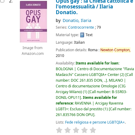
Opus gay : la Chiesa cattolica e
2.
l'omosessualità /
Ilaria
Donatio.
by
Donatio, Ilaria
Series:
Controcorrente
; 79
Material type:
Text
Language:
Italian
Image from
Publication details:
Roma :
Newton
Compton,
Amazon.com
2010
Availability:
Items available for loan:
BOLOGNA | Centro di Documentazione "Flavia
Madaschi" Cassero LGBTQIA+ Center
(2)
Call
number:
DOC 261.835 DON, ..
.
MILANO |
Centro di documentazione Omologie (CIG
Arcigay Milano)
(1)
Call number:
B-SSR03-
DONIL-OPU11
.
Items available for
reference:
RAVENNA | Arcigay Ravenna
LGBTI+: Escluso dal prestito
(1)
Call number:
261.835766 DON OPU
.
Lists:
Fede religiosa e persone LGBTQIA+
.
star rating
Average : 0.0 out of 5 