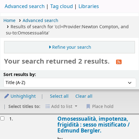
Advanced search
Tag cloud
Libraries
Home
Advanced search
Results of search for 'ccl=Provider:Newton Compton, and
su-to:Omosessualita'
Refine your search
Your search returned 2 results.
Sort
Sort by:
Sort results by:
Unhighlight
Select all
Clear all
Select titles to:
Add to list
Place hold
esults
Omosessualità, impotenza,
1.
frigidità : sesso mistificato /
Edmund Bergler.