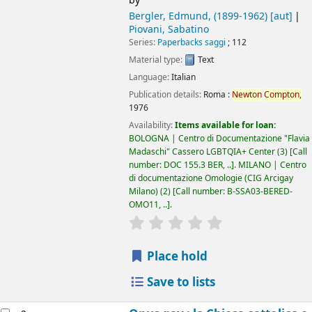
by
Bergler, Edmund
, (1899-1962)
[aut]
Piovani, Sabatino
Series:
Paperbacks saggi
; 112
Material type:
Text
Language:
Italian
Publication details:
Roma :
Newton
Compton,
1976
Availability:
Items available for loan:
BOLOGNA | Centro di Documentazione "Flavia
Madaschi" Cassero LGBTQIA+ Center
(3)
Call
number:
DOC 155.3 BER, ..
.
MILANO | Centro
di documentazione Omologie (CIG Arcigay
Milano)
(2)
Call number:
B-SSA03-BERED-
OMO11, ..
.
star rating
Average : 0.0 out of 5 
Place hold
Save to lists