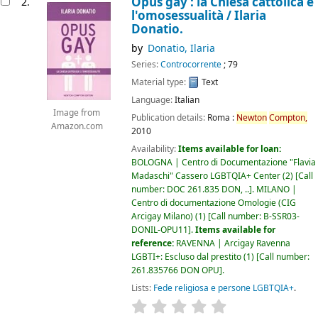
Opus gay : la Chiesa cattolica e
2.
l'omosessualità /
Ilaria
Donatio.
by
Donatio, Ilaria
Series:
Controcorrente
; 79
Material type:
Text
Language:
Italian
Image from
Publication details:
Roma :
Newton
Compton,
Amazon.com
2010
Availability:
Items available for loan:
BOLOGNA | Centro di Documentazione "Flavia
Madaschi" Cassero LGBTQIA+ Center
(2)
Call
number:
DOC 261.835 DON, ..
.
MILANO |
Centro di documentazione Omologie (CIG
Arcigay Milano)
(1)
Call number:
B-SSR03-
DONIL-OPU11
.
Items available for
reference:
RAVENNA | Arcigay Ravenna
LGBTI+: Escluso dal prestito
(1)
Call number:
261.835766 DON OPU
.
Lists:
Fede religiosa e persone LGBTQIA+
.
star rating
Average : 0.0 out of 5 