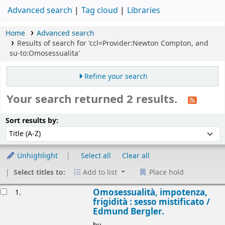
Advanced search
Tag cloud
Libraries
Home
Advanced search
Results of search for 'ccl=Provider:Newton Compton, and
su-to:Omosessualita'
Refine your search
Your search returned 2 results.
Sort
Sort by:
Sort results by:
Unhighlight
Select all
Clear all
Select titles to:
Add to list
Place hold
esults
Omosessualità, impotenza,
1.
frigidità : sesso mistificato /
Edmund Bergler.