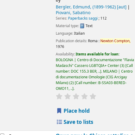
by
Bergler, Edmund
, (1899-1962)
[aut]
Piovani, Sabatino
Series:
Paperbacks saggi
; 112
Material type:
Text
Language:
Italian
Publication details:
Roma :
Newton
Compton,
1976
Availability:
Items available for loan:
BOLOGNA | Centro di Documentazione "Flavia
Madaschi" Cassero LGBTQIA+ Center
(3)
Call
number:
DOC 155.3 BER, ..
.
MILANO | Centro
di documentazione Omologie (CIG Arcigay
Milano)
(2)
Call number:
B-SSA03-BERED-
OMO11, ..
.
star rating
Average : 0.0 out of 5 
Place hold
Save to lists