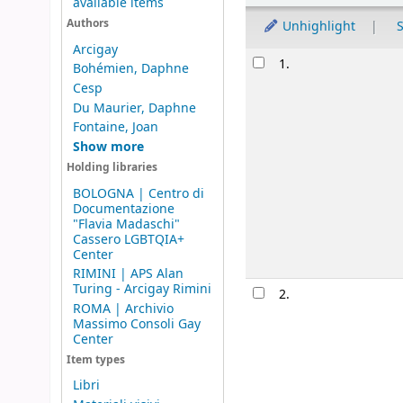
available items
Authors
Unhighlight
S
Arcigay
Results
1.
Bohémien, Daphne
Cesp
Du Maurier, Daphne
Fontaine, Joan
Show more
Holding libraries
BOLOGNA | Centro di
Documentazione
"Flavia Madaschi"
Cassero LGBTQIA+
Center
RIMINI | APS Alan
Turing - Arcigay Rimini
2.
ROMA | Archivio
Massimo Consoli Gay
Center
Item types
Libri