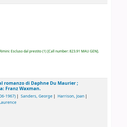
imini: Escluso dal prestito
(1)
Call number:
823.91 MAU GEN
.
 dal romanzo di Daphne Du Maurier ;
ca: Franz Waxman.
906-1967)
Sanders, George
Harrison, Joan
 Laurence