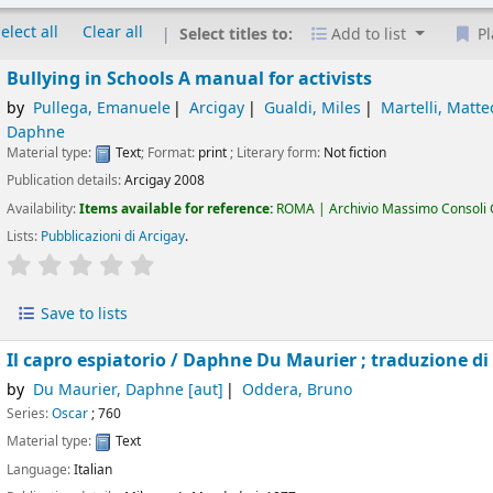
elect all
Clear all
Select titles to:
Add to list
Pl
Bullying in Schools A manual for activists
by
Pullega, Emanuele
Arcigay
Gualdi, Miles
Martelli, Matte
Daphne
Material type:
Text
; Format:
print
; Literary form:
Not fiction
Publication details:
Arcigay
2008
Availability:
Items available for reference:
ROMA | Archivio Massimo Consoli G
Lists:
Pubblicazioni di Arcigay
.
star rating
Average : 0.0 out of 5 stars
Save to lists
Il capro espiatorio /
Daphne Du Maurier ; traduzione di
by
Du Maurier, Daphne
[aut]
Oddera, Bruno
Series:
Oscar
; 760
Material type:
Text
Language:
Italian