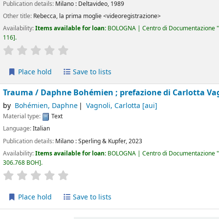
Publication details:
Milano :
Deltavideo,
1989
Other title:
Rebecca, la prima moglie <videoregistrazione>
Availability:
Items available for loan:
BOLOGNA | Centro di Documentazione "
116
.
star rating
Average : 0.0 out of 5 stars
Place hold
Save to lists
Trauma /
Daphne Bohémien ; prefazione di Carlotta Vag
by
Bohémien, Daphne
Vagnoli, Carlotta
[aui]
Material type:
Text
Language:
Italian
Publication details:
Milano :
Sperling & Kupfer,
2023
Availability:
Items available for loan:
BOLOGNA | Centro di Documentazione "
306.768 BOH
.
star rating
Average : 0.0 out of 5 stars
Place hold
Save to lists