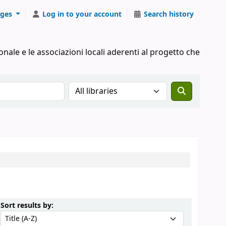
ges
Log in to your account
Search history
onale e le associazioni locali aderenti al progetto che
Search the catalog in:
Sort by:
Sort results by: