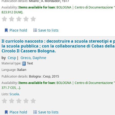
Publication details:
Milano ; A. Mondadori,
1977
Availability:
Items available for loan:
BOLOGNA | Centro di Documentazione "
823.912 DUM
.
star rating
Average : 0.0 out of 5 stars
Place hold
Save to lists
Il curricolo nascosto : decostruire a scuola stereotipi e 
la scuola pubblica ; con la collaborazione di Cobas dell
Circolo Il Cassero Bologna.
by
Cesp
Greco, Daphne
Material type:
Text
Language:
Italian
Publication details:
Bologna :
Cesp,
2015
Availability:
Items available for loan:
BOLOGNA | Centro di Documentazione "
371.7 CES, ..
.
Lists:
Scuola
.
star rating
Average : 0.0 out of 5 stars
Place hold
Save to lists