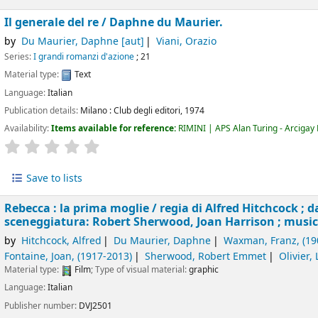
Il generale del re /
Daphne du Maurier.
by
Du Maurier, Daphne
[aut]
Viani, Orazio
Series:
I grandi romanzi d'azione
; 21
Material type:
Text
Language:
Italian
Publication details:
Milano :
Club degli editori,
1974
Availability:
Items available for reference:
RIMINI | APS Alan Turing - Arcigay R
star rating
Average : 0.0 out of 5 stars
Save to lists
Rebecca : la prima moglie /
regia di Alfred Hitchcock ;
sceneggiatura: Robert Sherwood, Joan Harrison ; musi
by
Hitchcock, Alfred
Du Maurier, Daphne
Waxman, Franz
, (1
Fontaine, Joan
, (1917-2013)
Sherwood, Robert Emmet
Olivier,
Material type:
Film
; Type of visual material:
graphic
Language:
Italian
Publisher number:
DVJ2501