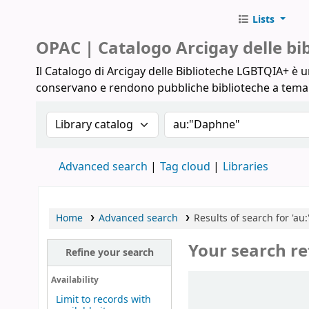
Lists
Biblioteche Arcigay
OPAC | Catalogo Arcigay delle b
Il Catalogo di Arcigay delle Biblioteche LGBTQIA+ è un
conservano e rendono pubbliche biblioteche a tem
Search the catalog by:
Search the catalog
Advanced search
Tag cloud
Libraries
Home
Advanced search
Results of search for 'au
Your search re
Refine your search
Sort
Availability
Limit to records with