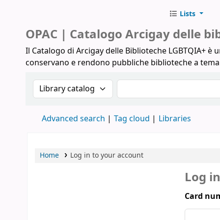
Lists
Biblioteche Arcigay
OPAC | Catalogo Arcigay delle b
Il Catalogo di Arcigay delle Biblioteche LGBTQIA+ è un
conservano e rendono pubbliche biblioteche a tem
Search the catalog by:
Search the catalog
Advanced search
Tag cloud
Libraries
Home
Log in to your account
Log i
Card num