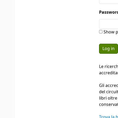
Passwor
Show p
Le ricerc
accredit
Gli accre
del circu
libri oltr
conserva
Trova la b