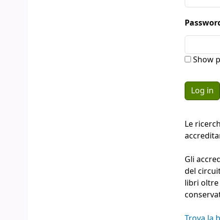
Passwor
Show p
Le ricerc
accredit
Gli accre
del circu
libri oltr
conserva
Trova la b