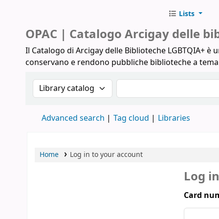
Lists
Biblioteche Arcigay
OPAC | Catalogo Arcigay delle b
Il Catalogo di Arcigay delle Biblioteche LGBTQIA+ è un
conservano e rendono pubbliche biblioteche a tem
Search the catalog by:
Search the catalog
Advanced search
Tag cloud
Libraries
Home
Log in to your account
Log i
Card num