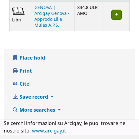
Holdings
GENOVA |
834.8 ULR
Arcigay Genova -
AMO
Approdo Lilia
Libri
Mulas A.P.S.
Place hold
Print
Cite
Save record
More searches
Se cerchi informazioni su Arcigay, le puoi trovare nel
nostro sito:
www.arcigay.it