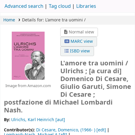
Advanced search
Tag cloud
Libraries
Home
Details for:
L'amore tra uomini /
Normal view
MARC view
ISBD view
L'amore tra uomini /
Ulrichs ; [a cura di]
Domenico Di Cesare,
Giulio Garuti, Simone
Image from Amazon.com
Di Cesare ;
postfazione di Michael Lombardi
Nash.
By:
Ulrichs, Karl Heinrich
[aut]
Contributor(s):
Di Cesare, Domenico
, (1966- )
[edt]
Lombardi-Nash, Michael A
[aft]