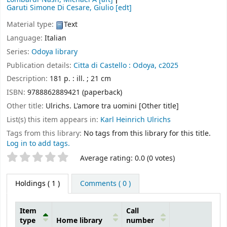
Garuti Simone Di Cesare, Giulio
[edt]
Material type:
Text
Language:
Italian
Series:
Odoya library
Publication details:
Citta di Castello :
Odoya,
c2025
Description:
181 p. : ill. ; 21 cm
ISBN:
9788862889421 (paperback)
Other title:
Ulrichs. L'amore tra uomini [Other title]
List(s) this item appears in:
Karl Heinrich Ulrichs
Tags from this library:
No tags from this library for this title.
Log in to add tags.
Star ratings
Average rating: 0.0 (0 votes)
Holdings
( 1 )
Comments ( 0 )
Item
Call
type
Home library
number