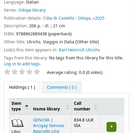
Language:
Italian
Series:
Odoya library
Publication details:
Citta di Castello :
Odoya,
c2025
Description:
206 p. : ill. ; 21 cm
ISBN:
9788862889438 (paperback)
Other title:
Ulrichs. Viaggio in Italia [Other title]
List(s) this item appears in:
Karl Heinrich Ulrichs
Tags from this library:
No tags from this library for this title.
Log in to add tags.
Star ratings
Average rating: 0.0 (0 votes)
Holdings
( 1 )
Comments ( 0 )
Item
Call
type
Home library
number
Holdings
GENOVA |
834.8 ULR
Arcigay Genova -
VIA
Approdo Lilia
Libri