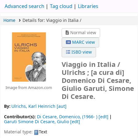
Advanced search
Tag cloud
Libraries
Home
Details for:
Viaggio in Italia /
Normal view
MARC view
ISBD view
Viaggio in Italia /
Ulrichs ; [a cura di]
Domenico Di Cesare,
Giulio Garuti, Simone
Image from Amazon.com
Di Cesare.
By:
Ulrichs, Karl Heinrich
[aut]
Contributor(s):
Di Cesare, Domenico
, (1966- )
[edt]
Garuti Simone Di Cesare, Giulio
[edt]
Material type:
Text