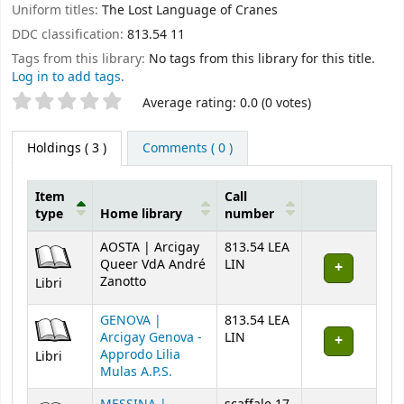
Uniform titles:
The Lost Language of Cranes
DDC classification:
813.54 11
Tags from this library:
No tags from this library for this title.
Log in to add tags.
Star ratings
Average rating: 0.0 (0 votes)
Holdings
( 3 )
Comments ( 0 )
Item
Call
type
Home library
number
Holdings
AOSTA | Arcigay
813.54 LEA
Queer VdA André
LIN
Zanotto
Libri
GENOVA |
813.54 LEA
Arcigay Genova -
LIN
Approdo Lilia
Libri
Mulas A.P.S.