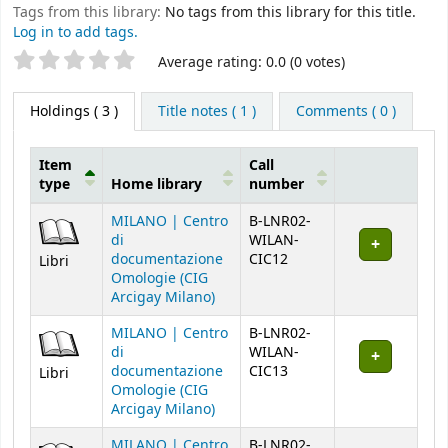
Tags from this library:
No tags from this library for this title.
Log in to add tags.
Star ratings
Average rating: 0.0 (0 votes)
Holdings
( 3 )
Title notes ( 1 )
Comments ( 0 )
Item
Call
type
Home library
number
Holdings
MILANO | Centro
B-LNR02-
di
WILAN-
documentazione
CIC12
Libri
Omologie (CIG
Arcigay Milano)
MILANO | Centro
B-LNR02-
di
WILAN-
documentazione
CIC13
Libri
Omologie (CIG
Arcigay Milano)
MILANO | Centro
B-LNR02-