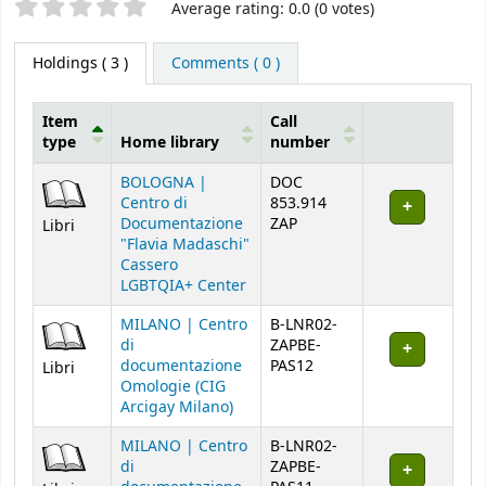
Star ratings
Average rating: 0.0 (0 votes)
Holdings
( 3 )
Comments ( 0 )
Item
Call
type
Home library
number
Holdings
BOLOGNA |
DOC
Centro di
853.914
Documentazione
ZAP
Libri
"Flavia Madaschi"
Cassero
LGBTQIA+ Center
MILANO | Centro
B-LNR02-
di
ZAPBE-
documentazione
PAS12
Libri
Omologie (CIG
Arcigay Milano)
MILANO | Centro
B-LNR02-
di
ZAPBE-