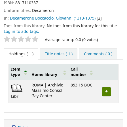
ISBN:
8817110337
Uniform titles:
Decameron
In:
Decamerone Boccaccio, Giovanni (1313-1375)
[2]
Tags from this library:
No tags from this library for this title.
Log in to add tags.
Star ratings
Average rating: 0.0 (0 votes)
Holdings
( 1 )
Title notes ( 1 )
Comments ( 0 )
Item
Call
type
Home library
number
Holdings
ROMA | Archivio
853 15 BOC
Massimo Consoli
Gay Center
Libri