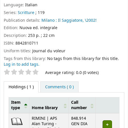
Language:
Italian
Series:
Scritture
; 119
Publication details:
Milano :
Il Saggiatore,
\2002!
Edition:
Nuova ed. integrale
Description:
253 p. ; 22 cm
ISBN:
8842810711
Uniform titles:
Journal du voleur
Tags from this library:
No tags from this library for this title.
Log in to add tags.
Star ratings
Average rating: 0.0 (0 votes)
Holdings
( 1 )
Comments ( 0 )
Item
Call
type
Home library
number
Holdings
RIMINI | APS
848.914
Alan Turing -
GEN DIA