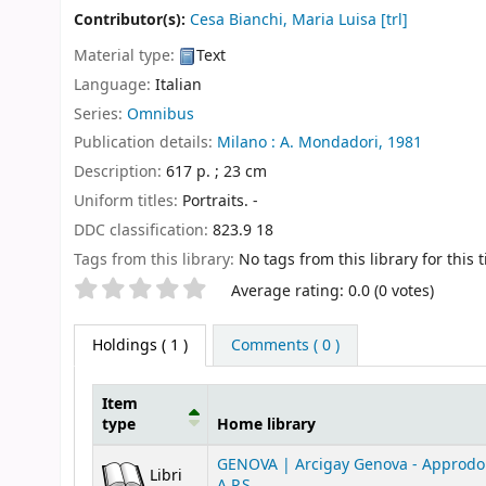
Contributor(s):
Cesa Bianchi, Maria Luisa
[trl]
Material type:
Text
Language:
Italian
Series:
Omnibus
Publication details:
Milano :
A. Mondadori,
1981
Description:
617 p. ; 23 cm
Uniform titles:
Portraits. -
DDC classification:
823.9 18
Tags from this library:
No tags from this library for this ti
Star ratings
Average rating: 0.0 (0 votes)
Holdings
( 1 )
Comments ( 0 )
Item
type
Home library
Holdings
GENOVA | Arcigay Genova - Approdo 
Libri
A.P.S.