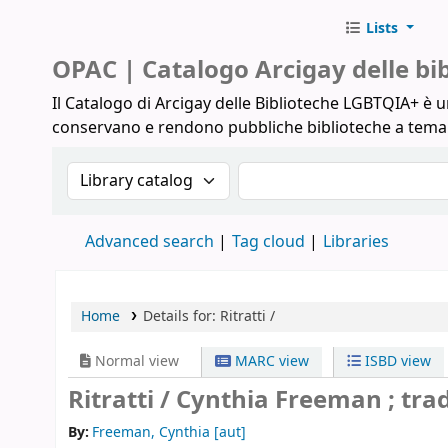
Lists
Biblioteche Arcigay
OPAC | Catalogo Arcigay delle b
Il Catalogo di Arcigay delle Biblioteche LGBTQIA+ è un
conservano e rendono pubbliche biblioteche a tem
Search the catalog by:
Search the catalog
Advanced search
Tag cloud
Libraries
Home
Details for:
Ritratti /
Normal view
MARC view
ISBD view
Ritratti /
Cynthia Freeman ; trad
By:
Freeman, Cynthia
[aut]