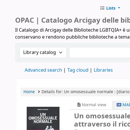
Lists
Biblioteche Arcigay
OPAC | Catalogo Arcigay delle b
Il Catalogo di Arcigay delle Biblioteche LGBTQIA+ è un
conservano e rendono pubbliche biblioteche a tem
Search the catalog by:
Search the catalog
Advanced search
Tag cloud
Libraries
Home
Details for:
Un omosessuale normale :
[diario
Normal view
MAR
Un omosessuale n
attraverso il ric