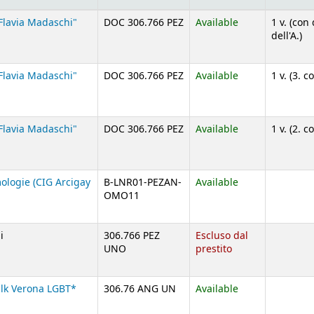
lavia Madaschi"
DOC 306.766 PEZ
Available
1 v. (con
dell'A.)
lavia Madaschi"
DOC 306.766 PEZ
Available
1 v. (3. c
lavia Madaschi"
DOC 306.766 PEZ
Available
1 v. (2. c
logie (CIG Arcigay
B-LNR01-PEZAN-
Available
OMO11
i
306.766 PEZ
Escluso dal
UNO
prestito
ilk Verona LGBT*
306.76 ANG UN
Available