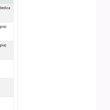
 dedica
opia)
opia)