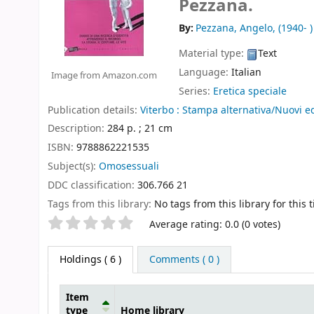
Pezzana.
By:
Pezzana, Angelo
, (1940- )
Material type:
Text
Language:
Italian
Image from Amazon.com
Series:
Eretica speciale
Publication details:
Viterbo :
Stampa alternativa/Nuovi eq
Description:
284 p. ; 21 cm
ISBN:
9788862221535
Subject(s):
Omosessuali
DDC classification:
306.766 21
Tags from this library:
No tags from this library for this ti
Star ratings
Average rating: 0.0 (0 votes)
Holdings
( 6 )
Comments ( 0 )
Item
type
Home library