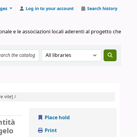
ges
Log in to your account
Search history
onale e le associazioni locali aderenti al progetto che
Search the catalog in:
e vite] /
Place hold
ntità
gelo
Print