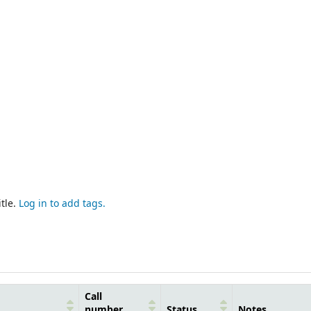
tle.
Log in to add tags.
Call
number
Status
Notes