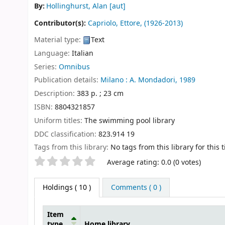
By:
Hollinghurst, Alan
[aut]
Contributor(s):
Capriolo, Ettore
, (1926-2013)
Material type:
Text
Language:
Italian
Series:
Omnibus
Publication details:
Milano :
A. Mondadori,
1989
Description:
383 p. ; 23 cm
ISBN:
8804321857
Uniform titles:
The swimming pool library
DDC classification:
823.914 19
Tags from this library:
No tags from this library for this ti
Star ratings
Average rating: 0.0 (0 votes)
Holdings
( 10 )
Comments ( 0 )
Item
type
Home library