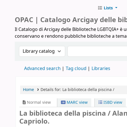
Lists
Biblioteche Arcigay
OPAC | Catalogo Arcigay delle b
Il Catalogo di Arcigay delle Biblioteche LGBTQIA+ è un
conservano e rendono pubbliche biblioteche a tem
Search the catalog by:
Search the catalog
Advanced search
Tag cloud
Libraries
Home
Details for:
La biblioteca della piscina /
Normal view
MARC view
ISBD view
La biblioteca della piscina /
Alan
Capriolo.