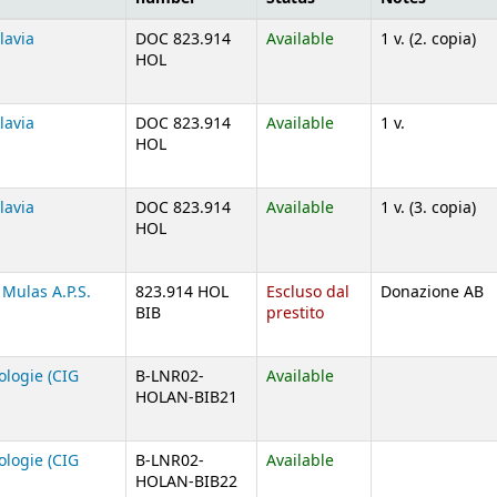
lavia
DOC 823.914
Available
1 v. (2. copia)
HOL
lavia
DOC 823.914
Available
1 v.
HOL
lavia
DOC 823.914
Available
1 v. (3. copia)
HOL
Mulas A.P.S.
823.914 HOL
Escluso dal
Donazione AB
BIB
prestito
logie (CIG
B-LNR02-
Available
HOLAN-BIB21
logie (CIG
B-LNR02-
Available
HOLAN-BIB22