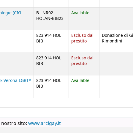
logie (CIG
B-LNR02-
Available
HOLAN-BIB23
i
823.914 HOL
Escluso dal
Donazione di G
BIB
prestito
Rimondini
i
823.914 HOL
Escluso dal
BIB
prestito
lk Verona LGBT*
823.914 HOL
Available
BIB
 nostro sito:
www.arcigay.it