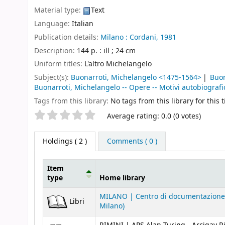
Material type:
Text
Language:
Italian
Publication details:
Milano :
Cordani,
1981
Description:
144 p. : ill ; 24 cm
Uniform titles:
L'altro Michelangelo
Subject(s):
Buonarroti, Michelangelo <1475-1564>
Buon
Buonarroti, Michelangelo -- Opere -- Motivi autobiografi
Tags from this library:
No tags from this library for this ti
Star ratings
Average rating: 0.0 (0 votes)
Holdings
( 2 )
Comments ( 0 )
Item
type
Home library
Holdings
MILANO | Centro di documentazione
Libri
Milano)