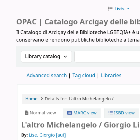
Lists
Biblioteche Arcigay
OPAC | Catalogo Arcigay delle b
Il Catalogo di Arcigay delle Biblioteche LGBTQIA+ è un
conservano e rendono pubbliche biblioteche a tem
Search the catalog by:
Search the catalog
Advanced search
Tag cloud
Libraries
Home
Details for:
L'altro Michelangelo /
Normal view
MARC view
ISBD view
L'altro Michelangelo /
Giorgio Li
By:
Lise, Giorgio
[aut]