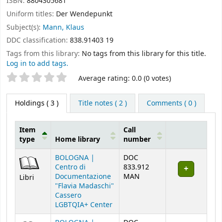
ISBN:
8804305681
Uniform titles:
Der Wendepunkt
Subject(s):
Mann, Klaus
DDC classification:
838.91403 19
Tags from this library:
No tags from this library for this title.
Log in to add tags.
Star ratings
Average rating: 0.0 (0 votes)
Holdings
( 3 )
Title notes ( 2 )
Comments ( 0 )
Item
Call
type
Home library
number
Holdings
BOLOGNA |
DOC
Centro di
833.912
Documentazione
MAN
Libri
"Flavia Madaschi"
Cassero
LGBTQIA+ Center