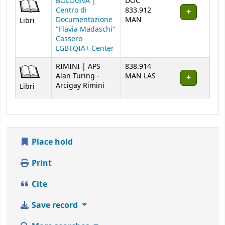
BOLOGNA |
DOC
Centro di
833.912
Documentazione
MAN
Libri
"Flavia Madaschi"
Cassero
LGBTQIA+ Center
RIMINI | APS
838.914
Alan Turing -
MAN LAS
Arcigay Rimini
Libri
Place hold
Print
Cite
Save record