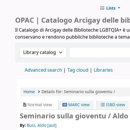
Lists
Biblioteche Arcigay
OPAC | Catalogo Arcigay delle b
Il Catalogo di Arcigay delle Biblioteche LGBTQIA+ è un
conservano e rendono pubbliche biblioteche a tem
Search the catalog by:
Search the catalog
Advanced search
Tag cloud
Libraries
Home
Details for:
Seminario sulla gioventu /
Normal view
MARC view
ISBD view
Seminario sulla gioventu /
Aldo 
By:
Busi, Aldo
[aut]