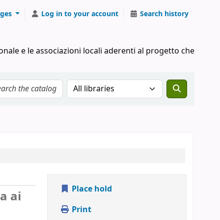
ges
Log in to your account
Search history
onale e le associazioni locali aderenti al progetto che
Search the catalog in:
Place hold
a ai
Print