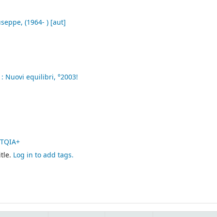
iuseppe
, (1964- )
[aut]
 :
Nuovi equilibri,
°2003!
BTQIA+
tle.
Log in to add tags.