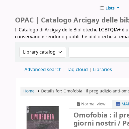
Lists
Biblioteche Arcigay
OPAC | Catalogo Arcigay delle b
Il Catalogo di Arcigay delle Biblioteche LGBTQIA+ è un
conservano e rendono pubbliche biblioteche a tem
Search the catalog by:
Search the catalog
Advanced search
Tag cloud
Libraries
Home
Details for:
Omofobia :
il pregiudizio anti-omo
Normal view
MAR
Omofobia : il pr
giorni nostri /
P