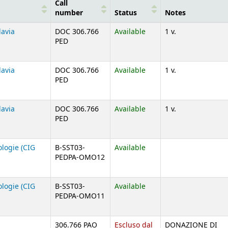
Call
number
Status
Notes
avia
DOC 306.766
Available
1 v.
PED
avia
DOC 306.766
Available
1 v.
PED
avia
DOC 306.766
Available
1 v.
PED
logie (CIG
B-SST03-
Available
PEDPA-OMO12
logie (CIG
B-SST03-
Available
PEDPA-OMO11
306.766 PAO
Escluso dal
DONAZIONE DI