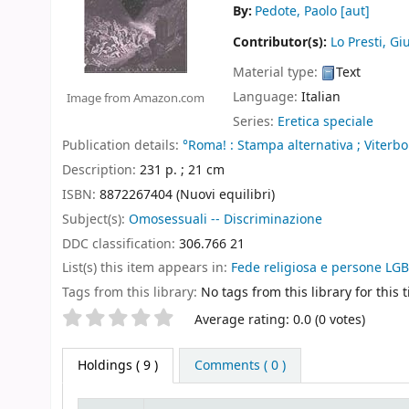
By:
Pedote, Paolo
[aut]
Contributor(s):
Lo Presti, G
Material type:
Text
Language:
Italian
Image from Amazon.com
Series:
Eretica speciale
Publication details:
°Roma! :
Stampa alternativa ;
Viterbo
Description:
231 p. ; 21 cm
ISBN:
8872267404 (Nuovi equilibri)
Subject(s):
Omosessuali -- Discriminazione
DDC classification:
306.766 21
List(s) this item appears in:
Fede religiosa e persone LG
Tags from this library:
No tags from this library for this ti
Star ratings
Average rating: 0.0 (0 votes)
Holdings
( 9 )
Comments ( 0 )