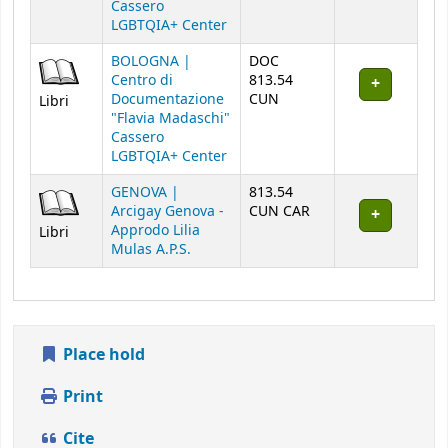
Cassero
LGBTQIA+ Center
BOLOGNA |
DOC
Centro di
813.54
Documentazione
CUN
Libri
"Flavia Madaschi"
Cassero
LGBTQIA+ Center
GENOVA |
813.54
Arcigay Genova -
CUN CAR
Approdo Lilia
Libri
Mulas A.P.S.
Place hold
Print
Cite