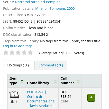
Series:
Narratori stranieri Bompiani
Publication details:
Milano :
Bompiani,
2000
Description:
394 p. ; 22 cm
ISBN:
8845245543
9788845245541
Uniform titles:
Flesh and blood
DDC classification:
813.54 21
Tags from this library:
No tags from this library for this title.
Log in to add tags.
Star ratings
Average rating: 0.0 (0 votes)
Holdings
( 3 )
Comments ( 0 )
Item
Call
type
Home library
number
Holdings
BOLOGNA |
DOC
Centro di
813.54
Documentazione
CUN
Libri
"Flavia Madaschi"