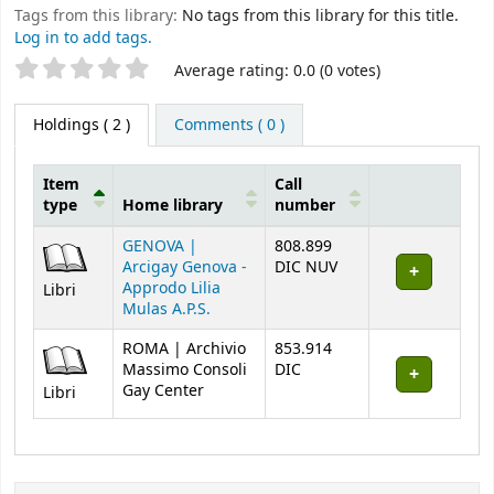
Tags from this library:
No tags from this library for this title.
Log in to add tags.
Star ratings
Average rating: 0.0 (0 votes)
Holdings
( 2 )
Comments ( 0 )
Item
Call
type
Home library
number
Holdings
GENOVA |
808.899
Arcigay Genova -
DIC NUV
Approdo Lilia
Libri
Mulas A.P.S.
ROMA | Archivio
853.914
Massimo Consoli
DIC
Gay Center
Libri