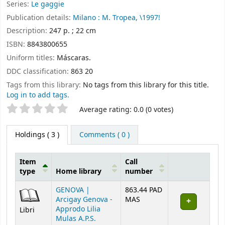
Series:
Le gaggie
Publication details:
Milano :
M. Tropea,
\1997!
Description:
247 p. ; 22 cm
ISBN:
8843800655
Uniform titles:
Máscaras.
DDC classification:
863 20
Tags from this library:
No tags from this library for this title.
Log in to add tags.
Star ratings
Average rating: 0.0 (0 votes)
Holdings
( 3 )
Comments ( 0 )
Item
Call
type
Home library
number
Holdings
GENOVA |
863.44 PAD
Arcigay Genova -
MAS
Approdo Lilia
Libri
Mulas A.P.S.