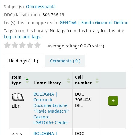
Subject(s):
Omosessualità
DDC classification:
306.766 19
List(s) this item appears in:
GENOVA | Fondo Giovanni Delfino
Tags from this library:
No tags from this library for this title.
Log in to add tags.
Star ratings
Average rating: 0.0 (0 votes)
Holdings
( 11 )
Comments ( 0 )
Item
Call
type
Home library
number
Holdings
BOLOGNA |
DOC
Centro di
306.408
Documentazione
DEL
Libri
"Flavia Madaschi"
Cassero
LGBTQIA+ Center
BOLOGNA |
DOC