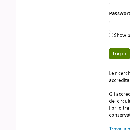
Passwor
Show p
Le ricerc
accredit
Gli accre
del circu
libri oltr
conserva
Trova la b