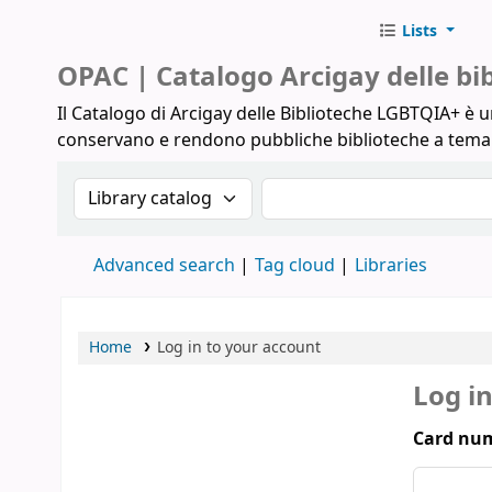
Lists
Biblioteche Arcigay
OPAC | Catalogo Arcigay delle b
Il Catalogo di Arcigay delle Biblioteche LGBTQIA+ è un
conservano e rendono pubbliche biblioteche a tem
Search the catalog by:
Search the catalog
Advanced search
Tag cloud
Libraries
Home
Log in to your account
Log i
Card num