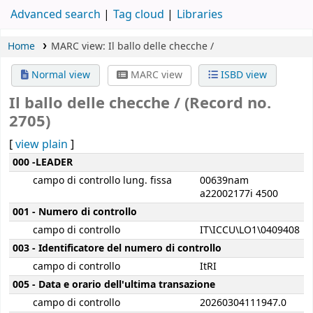
Advanced search
Tag cloud
Libraries
Home
MARC view: Il ballo delle checche /
Normal view
MARC view
ISBD view
Il ballo delle checche / (Record no.
2705)
[
view plain
]
MARC details
000 -LEADER
campo di controllo lung. fissa
00639nam
a22002177i 4500
001 - Numero di controllo
campo di controllo
IT\ICCU\LO1\0409408
003 - Identificatore del numero di controllo
campo di controllo
ItRI
005 - Data e orario dell'ultima transazione
campo di controllo
20260304111947.0