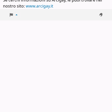
Se cerchi informazioni su Arcigay, le puoi trovare nel
nostro sito:
www.arcigay.it