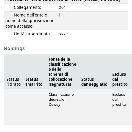
Collegamento
z01
Nome dell'ente o
i
nome della giurisdizione
come accesso
Unità subordinata
xxxe
Holdings
Fonte della
classificazione
o dello
schema di
Escluso
Status
Status
collocazione
Status
dal
ritirato
smarrito:
(segnatura)
danneggiato:
prestito
Classificazione
Escluso
decimale
dal
Dewey
prestito