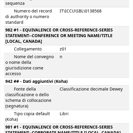
sequenza
Numero del record
IT\ICCU\SBL\0138568
di authority o numero
standard
982 #1 - EQUIVALENCE OR CROSS-REFERENCE-SERIES
STATEMENT--CONFERENCE OR MEETING NAME/TITLE
[LOCAL, CANADA]
Collegamento
z01
Nome del convegno
n
o nome della
giurisdizione come
accesso
942 ## - Dati aggiuntivi (Koha)
Fonte della
Classificazione decimale Dewey
classificazione o dello
schema di collocazione
(segnatura)
Tipo copia default
Libri
(Koha)
981 #1 - EQUIVALENCE OR CROSS-REFERENCE-SERIES
STATEMENT--CORPORATE NAME/TITLE [LOCAL, CANADA]