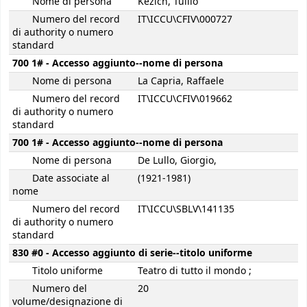
Nome di persona
Kezich, Tullio
Numero del record
IT\ICCU\CFIV\000727
di authority o numero
standard
700 1# - Accesso aggiunto--nome di persona
Nome di persona
La Capria, Raffaele
Numero del record
IT\ICCU\CFIV\019662
di authority o numero
standard
700 1# - Accesso aggiunto--nome di persona
Nome di persona
De Lullo, Giorgio,
Date associate al
(1921-1981)
nome
Numero del record
IT\ICCU\SBLV\141135
di authority o numero
standard
830 #0 - Accesso aggiunto di serie--titolo uniforme
Titolo uniforme
Teatro di tutto il mondo ;
Numero del
20
volume/designazione di