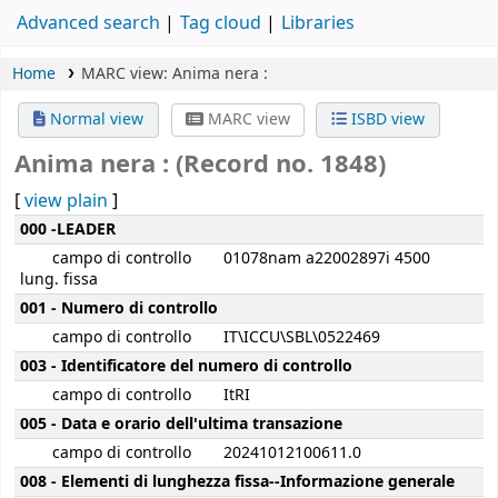
Advanced search
Tag cloud
Libraries
Home
MARC view: Anima nera :
Normal view
MARC view
ISBD view
Anima nera : (Record no. 1848)
[
view plain
]
MARC details
000 -LEADER
campo di controllo
01078nam a22002897i 4500
lung. fissa
001 - Numero di controllo
campo di controllo
IT\ICCU\SBL\0522469
003 - Identificatore del numero di controllo
campo di controllo
ItRI
005 - Data e orario dell'ultima transazione
campo di controllo
20241012100611.0
008 - Elementi di lunghezza fissa--Informazione generale